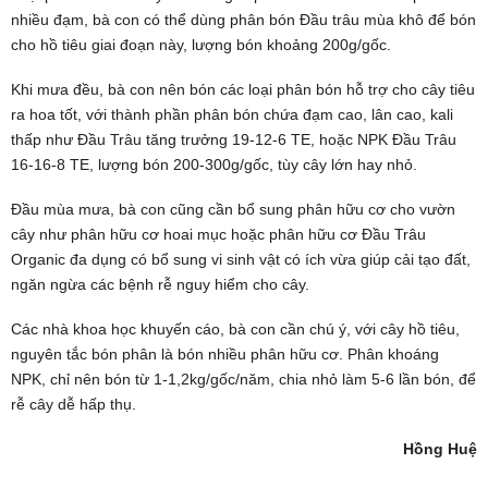
nhiều đạm, bà con có thể dùng phân bón Đầu trâu mùa khô để bón
cho hồ tiêu giai đoạn này, lượng bón khoảng 200g/gốc.
Khi mưa đều, bà con nên bón các loại phân bón hỗ trợ cho cây tiêu
ra hoa tốt, với thành phần phân bón chứa đạm cao, lân cao, kali
thấp như Đầu Trâu tăng trưởng 19-12-6 TE, hoặc
NPK Đầu Trâu
16-16-8 TE
, lượng bón 200-300g/gốc, tùy cây lớn hay nhỏ.
Đầu mùa mưa, bà con cũng cần bổ sung phân hữu cơ cho vườn
cây như phân hữu cơ hoai mục hoặc phân hữu cơ Đầu Trâu
Organic đa dụng có bổ sung vi sinh vật có ích vừa giúp cải tạo đất,
ngăn ngừa các bệnh rễ nguy hiểm cho cây.
Các nhà khoa học khuyến cáo, bà con cần chú ý, với cây hồ tiêu,
nguyên tắc bón phân là bón nhiều phân hữu cơ. Phân khoáng
NPK, chỉ nên bón từ 1-1,2kg/gốc/năm, chia nhỏ làm 5-6 lần bón, để
rễ cây dễ hấp thụ.
Hồng Huệ