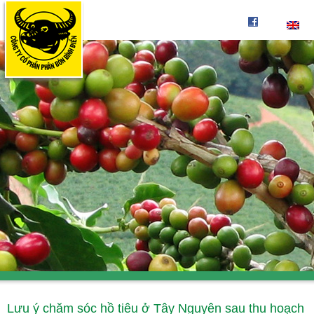
Lưu ý chăm sóc hồ tiêu ở Tây Nguyên sau thu hoạch