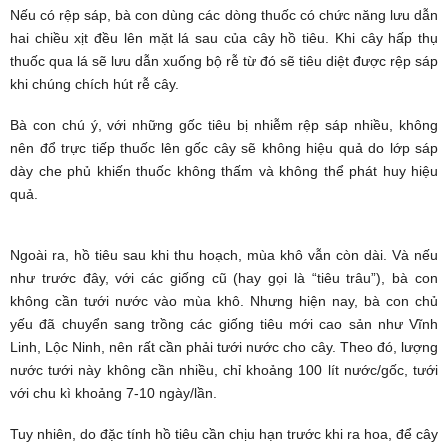
Nếu có rệp sáp, bà con dùng các dòng thuốc có chức năng lưu dẫn
hai chiều xịt đều lên mặt lá sau của cây hồ tiêu. Khi cây hấp thụ
thuốc qua lá sẽ lưu dẫn xuống bộ rễ từ đó sẽ tiêu diệt được rệp sáp
khi chúng chích hút rễ cây.
Bà con chú ý, với những gốc tiêu bị nhiễm rệp sáp nhiều, không
nên đổ trực tiếp thuốc lên gốc cây sẽ không hiệu quả do lớp sáp
dày che phủ khiến thuốc không thấm và không thể phát huy hiệu
quả.
Ngoài ra, hồ tiêu sau khi thu hoạch, mùa khô vẫn còn dài. Và nếu
như trước đây, với các giống cũ (hay gọi là “tiêu trâu”), bà con
không cần tưới nước vào mùa khô. Nhưng hiện nay, bà con chủ
yếu đã chuyển sang trồng các giống tiêu mới cao sản như Vĩnh
Linh, Lộc Ninh, nên rất cần phải tưới nước cho cây. Theo đó, lượng
nước tưới này không cần nhiều, chỉ khoảng 100 lít nước/gốc, tưới
với chu kì khoảng 7-10 ngày/lần.
Tuy nhiên, do đặc tính hồ tiêu cần chịu hạn trước khi ra hoa, để cây