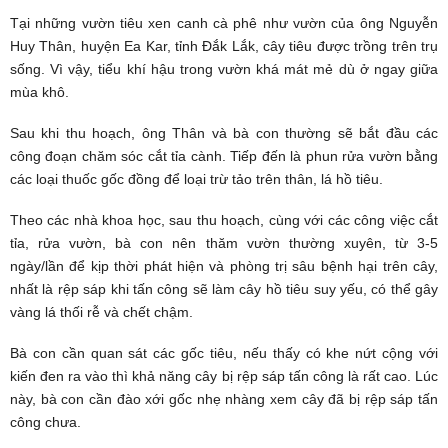
Tại những vườn tiêu xen canh cà phê như vườn của ông Nguyễn
Huy Thân, huyện Ea Kar, tỉnh
Đắk Lắk
, cây tiêu được trồng trên trụ
sống. Vì vậy, tiểu khí hậu trong vườn khá mát mẻ dù ở ngay giữa
mùa khô.
Sau khi thu hoạch, ông Thân và bà con thường sẽ bắt đầu các
công đoạn chăm sóc cắt tỉa cành. Tiếp đến là phun rửa vườn bằng
các loại thuốc gốc đồng để loại trừ tảo trên thân, lá hồ tiêu.
Theo các nhà khoa học, sau thu hoạch, cùng với các công việc cắt
tỉa, rửa vườn, bà con nên thăm vườn thường xuyên, từ 3-5
ngày/lần để kịp thời phát hiện và phòng trị sâu bệnh hại trên cây,
nhất là rệp sáp khi tấn công sẽ làm cây hồ tiêu suy yếu, có thể gây
vàng lá thối rễ và chết chậm.
Bà con cần quan sát các gốc tiêu, nếu thấy có khe nứt cộng với
kiến đen ra vào thì khả năng cây bị rệp sáp tấn công là rất cao. Lúc
này, bà con cần đào xới gốc nhẹ nhàng xem cây đã bị rệp sáp tấn
công chưa.