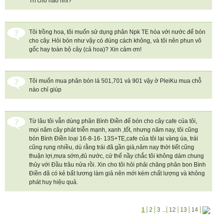
Trì chỗ nào nhỉ?
Tôi trồng hoa, tôi muốn sử dụng phân Npk TE hòa với nước để bón
cho cây. Hỏi bón như vậy có đúng cách không, và tôi nên phun vô
gốc hay toàn bộ cây (cả hoa)? Xin cảm ơn!
Tôi muốn mua phân bón lá 501,701 và 901 vậy ở PleiKu mua chỗ
nào chỉ giúp
Từ lâu tôi vẫn dùng phân Bình Điền để bón cho cây cafe của tôi,
mọi năm cây phảt triễn mạnh, xanh ,tốt, nhưng năm nay, tôi cũng
bón Bình Điền loại 16-8-16- 13S+TE,cafe của tôi lại vàng úa, trái
cũng rụng nhiều, dù rằng trái đã gần già,năm nay thời tiết cũng
thuận lợi,mưa sớm,đủ nước, cứ thế nầy chắc tôi không dám chung
thủy với Đầu trâu nửa rồi. Xin cho tôi hỏi phải chăng phân bon Bình
Điền đã có kẻ bất lương làm giả nên mới kém chất lượng và không
phát huy hiệu quả.
1
2
3
...
12
13
14