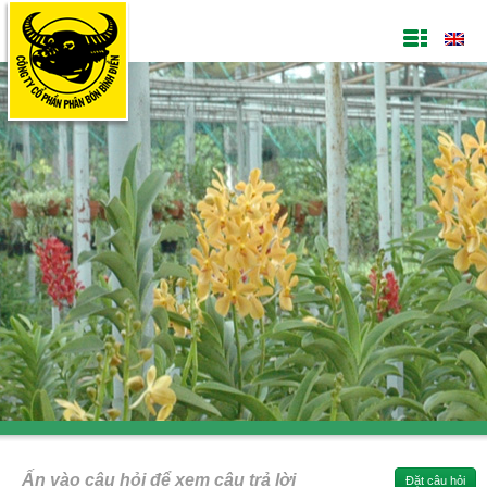
Ấn vào câu hỏi để xem câu trả lời
Đặt câu hỏi