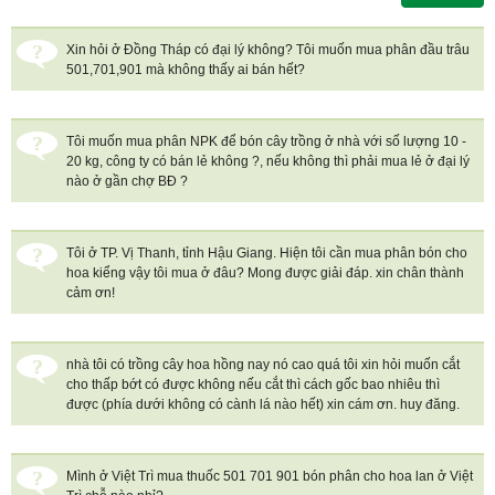
Xin hỏi ở Đồng Tháp có đại lý không? Tôi muốn mua phân đầu trâu
501,701,901 mà không thấy ai bán hết?
Tôi muốn mua phân NPK để bón cây trồng ở nhà với số lượng 10 -
20 kg, công ty có bán lẻ không ?, nếu không thì phải mua lẻ ở đại lý
nào ở gần chợ BĐ ?
Tôi ở TP. Vị Thanh, tỉnh Hậu Giang. Hiện tôi cần mua phân bón cho
hoa kiểng vậy tôi mua ở đâu? Mong được giải đáp. xin chân thành
cảm ơn!
nhà tôi có trồng cây hoa hồng nay nó cao quá tôi xin hỏi muốn cắt
cho thấp bớt có được không nếu cắt thì cách gốc bao nhiêu thì
được (phía dưới không có cành lá nào hết) xin cám ơn. huy đăng.
Mình ở Việt Trì mua thuốc 501 701 901 bón phân cho hoa lan ở Việt