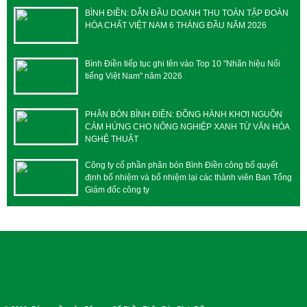
BÌNH ĐIỀN: DẪN ĐẦU DOANH THU TOÀN TẬP ĐOÀN
HÓA CHẤT VIỆT NAM 6 THÁNG ĐẦU NĂM 2026
Bình Điền tiếp tục ghi tên vào Top 10 "Nhãn hiệu Nổi
tiếng Việt Nam" năm 2026
PHÂN BÓN BÌNH ĐIỀN: ĐỒNG HÀNH KHƠI NGUỒN
CẢM HỨNG CHO NÔNG NGHIỆP XANH TỪ VĂN HÓA
NGHỆ THUẬT
Công ty cổ phần phân bón Bình Điền công bố quyết
định bổ nhiệm và bổ nhiệm lại các thành viên Ban Tổng
Giám đốc công ty