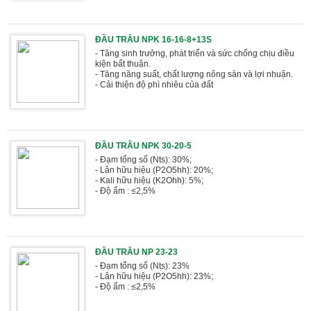
ĐẦU TRÂU NPK 16-16-8+13S
- Tăng sinh trưởng, phát triển và sức chống chịu điều
kiện bất thuận.
- Tăng năng suất, chất lượng nông sản và lợi nhuận.
- Cải thiện độ phì nhiêu của đất
ĐẦU TRÂU NPK 30-20-5
- Đạm tổng số (Nts): 30%;
- Lân hữu hiệu (P2O5hh): 20%;
- Kali hữu hiệu (K2Ohh): 5%;
- Độ ẩm : ≤2,5%
ĐẦU TRÂU NP 23-23
- Đạm tổng số (Nts): 23%
- Lân hữu hiệu (P2O5hh): 23%;
- Độ ẩm : ≤2,5%