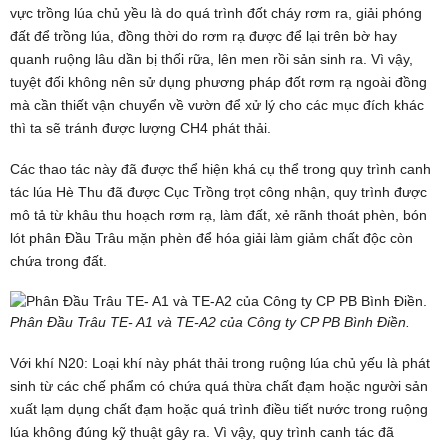
vực trồng lúa chủ yều là do quá trình đốt cháy rơm ra, giải phóng
đất để trồng lúa, đồng thời do rơm rạ được để lại trên bờ hay
quanh ruộng lâu dần bị thối rữa, lên men rồi sản sinh ra. Vì vậy,
tuyệt đối không nên sử dụng phương pháp đốt rơm rạ ngoài đồng
mà cần thiết vận chuyển về vườn để xử lý cho các mục đích khác
thì ta sẽ tránh được lượng CH4 phát thải.
Các thao tác này đã được thể hiện khá cụ thể trong quy trình canh
tác lúa Hè Thu đã được Cục Trồng trọt công nhận, quy trình được
mô tả từ khâu thu hoạch rơm rạ, làm đất, xẻ rãnh thoát phèn, bón
lót phân Đầu Trâu mặn phèn để hóa giải làm giảm chất độc còn
chứa trong đất.
Phân Đầu Trâu TE- A1 và TE-A2 của Công ty CP PB Bình Điền.
Với khí N20: Loại khí này phát thải trong ruộng lúa chủ yếu là phát
sinh từ các chế phẩm có chứa quá thừa chất đạm hoặc người sản
xuất lạm dụng chất đạm hoặc quá trình điều tiết nước trong ruộng
lúa không đúng kỹ thuật gây ra. Vì vậy, quy trình canh tác đã