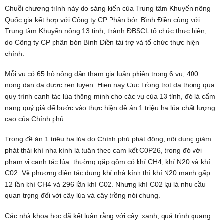
Chuỗi chương trình này do sáng kiến của Trung tâm Khuyến nông
Quốc gia kết hợp với Công ty CP Phân bón Bình Điền cùng với
Trung tâm Khuyến nông 13 tỉnh, thành ĐBSCL tổ chức thực hiện,
do Công ty CP phân bón Bình Điền tài trợ và tổ chức thực hiện
chính.
Mỗi vụ có 65 hộ nông dân tham gia luân phiên trong 6 vụ, 400
nông dân đã được rèn luyện. Hiện nay Cục Trồng trọt đã thông qua
quy trình canh tác lúa thông minh cho các vụ của 13 tỉnh, đó là cẩm
nang quý giá để bước vào thực hiện đề án 1 triệu ha lúa chất lượng
cao của Chính phủ.
Trong đề án 1 triệu ha lúa do Chính phủ phát động, nội dung giảm
phát thải khí nhà kính là tuân theo cam kết C0P26, trong đó với
phạm vi canh tác lúa thường gặp gồm có khí CH4, khí N20 và khí
C02. Về phương diện tác dụng khí nhà kính thì khí N20 mạnh gấp
12 lần khí CH4 và 296 lần khí C02. Nhưng khí C02 lại là nhu cầu
quan trọng đối với cây lúa và cây trồng nói chung.
Các nhà khoa học đã kết luận rằng với cây xanh, quá trình quang