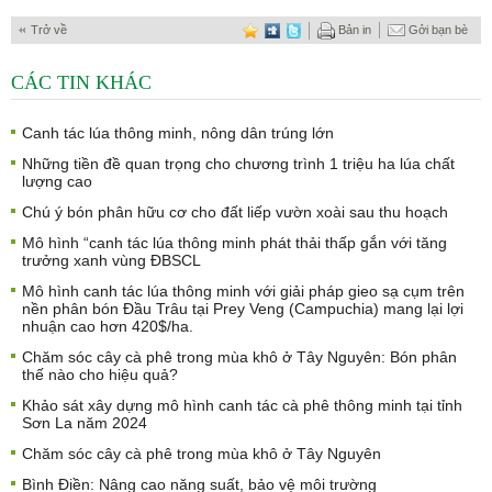
Trở về
Bản in
Gởi bạn bè
CÁC TIN KHÁC
Canh tác lúa thông minh, nông dân trúng lớn
Những tiền đề quan trọng cho chương trình 1 triệu ha lúa chất
lượng cao
Chú ý bón phân hữu cơ cho đất liếp vườn xoài sau thu hoạch
Mô hình “canh tác lúa thông minh phát thải thấp gắn với tăng
trưởng xanh vùng ĐBSCL
Mô hình canh tác lúa thông minh với giải pháp gieo sạ cụm trên
nền phân bón Đầu Trâu tại Prey Veng (Campuchia) mang lại lợi
nhuận cao hơn 420$/ha.
Chăm sóc cây cà phê trong mùa khô ở Tây Nguyên: Bón phân
thế nào cho hiệu quả?
Khảo sát xây dựng mô hình canh tác cà phê thông minh tại tỉnh
Sơn La năm 2024
Chăm sóc cây cà phê trong mùa khô ở Tây Nguyên
Bình Điền: Nâng cao năng suất, bảo vệ môi trường