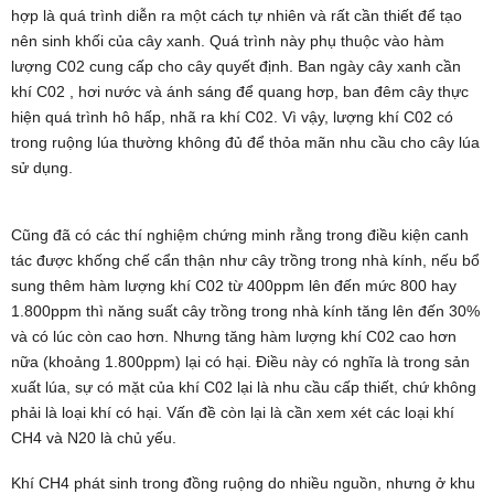
hợp là quá trình diễn ra một cách tự nhiên và rất cần thiết để tạo
nên sinh khối của cây xanh. Quá trình này phụ thuộc vào hàm
lượng C02 cung cấp cho cây quyết định. Ban ngày cây xanh cần
khí C02 , hơi nước và ánh sáng để quang hơp, ban đêm cây thực
hiện quá trình hô hấp, nhã ra khí C02. Vì vậy, lượng khí C02 có
trong ruộng lúa thường không đủ để thỏa mãn nhu cầu cho cây lúa
sử dụng.
Cũng đã có các thí nghiệm chứng minh rằng trong điều kiện canh
tác được khống chế cẩn thận như cây trồng trong nhà kính, nếu bổ
sung thêm hàm lượng khí C02 từ 400ppm lên đến mức 800 hay
1.800ppm thì năng suất cây trồng trong nhà kính tăng lên đến 30%
và có lúc còn cao hơn. Nhưng tăng hàm lượng khí C02 cao hơn
nữa (khoảng 1.800ppm) lại có hại. Điều này có nghĩa là trong sản
xuất lúa, sự có mặt của khí C02 lại là nhu cầu cấp thiết, chứ không
phải là loại khí có hại. Vấn đề còn lại là cần xem xét các loại khí
CH4 và N20 là chủ yếu.
Khí CH4 phát sinh trong đồng ruộng do nhiều nguồn, nhưng ở khu