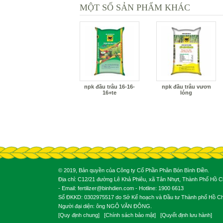
MỘT SỐ SẢN PHẨM KHÁC
npk đầu trâu 16-16-
npk đầu trâu vươn
16+te
lóng
© 2019, Bản quyền của Công ty Cổ Phần Phân Bón Bình Điền.
Địa chỉ: C12/21 đường Lê Khả Phiêu, xã Tân Nhựt, Thành Phố Hồ Ch
- Email: fertilizer@binhdien.com - Hotline: 1900 6613
Số ĐKKD: 0302975517 do Sở Kế hoạch và Đầu tư Thành phố Hồ Chí
Người đại diện: ông NGÔ VĂN ĐÔNG.
[
Quy định chung
] [
Chính sách bảo mật
] [
Quyết định lưu hành
]