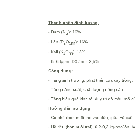
Thành phần định lượng:
- Đạm (N
): 16%
ts
- Lân (P
O
): 16%
2
5hh
- Kali (K
O
): 13%
2
hh
- B: 68ppm, Độ ẩm ≤ 2,5%
Công dụng:
- Tăng sinh trưởng, phát triển của cây trồng.
- Tăng năng suất, chất lượng nông sản.
- Tăng hiệu quả kinh tế, duy trì độ màu mỡ c
Hướng dẫn sử dụng
- Cà phê (bón nuôi trái vào đầu, giữa và cuố
- Hồ tiêu (bón nuôi trái): 0,2-0,3 kg/nọc/lần, b