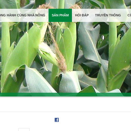
ỒNG HÀNH CÙNG NHÀ NÔNG
SẢN PHẨM
HỎI ĐÁP
TRUYỀN THÔNG
C