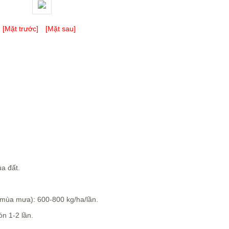
[Mặt trước]
[Mặt sau]
ủa đất.
i mùa mưa): 600-800 kg/ha/lần.
ón 1-2 lần.