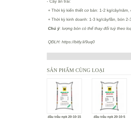
- Cây ăn trái:
+ Thời kỳ kiến thiết cơ bản: 1-2 kg/cây/năm, 
+ Thời kỳ kinh doanh: 1-3 kg/cây/lần, bón 2-
Chú ý
: lượng bón có thể thay đổi tuỳ theo lo
QĐLH:
https://bitly.li/9uq0
SẢN PHẨM CÙNG LOẠI
đầu trâu npk 20-10-15
đầu trâu npk 20-10-5