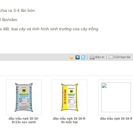
chia ra 3-4 lần bón.
3 lần/năm.
ại đất, loại cây và tình hình sinh trưởng của cây trồng
Bản in
Gởi bạn bè
đầu trâu npk 16-16-
đầu trâu npk 16-16-8-
đầu trâu npk 16-16-8
8+13s sọc xanh
9s một hạt