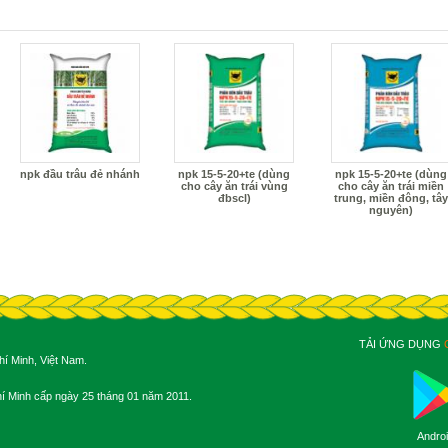
npk đầu trâu đẻ nhánh
npk 15-5-20+te (dùng
npk 15-5-20+te (dùng
cho cây ăn trái vùng
cho cây ăn trái miền
đbscl)
trung, miền đông, tây
nguyên)
TẢI ỨNG DỤNG
í Minh, Việt Nam.
 Minh cấp ngày 25 tháng 01 năm 2011.
Andro