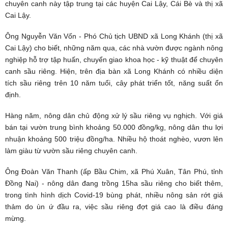
chuyên canh này tập trung tại các huyện Cai Lậy, Cái Bè và thị xã
Cai Lậy.
Ông Nguyễn Văn Vốn - Phó Chủ tịch UBND xã Long Khánh (thị xã
Cai Lậy) cho biết, những năm qua, các nhà vườn được ngành nông
nghiệp hỗ trợ tập huấn, chuyển giao khoa học - kỹ thuật để chuyên
canh sầu riêng. Hiện, trên địa bàn xã Long Khánh có nhiều diện
tích sầu riêng trên 10 năm tuổi, cây phát triển tốt, năng suất ổn
định.
Hàng năm, nông dân chủ động xử lý sầu riêng vụ nghịch. Với giá
bán tại vườn trung bình khoảng 50.000 đồng/kg, nông dân thu lợi
nhuận khoảng 500 triệu đồng/ha. Nhiều hộ thoát nghèo, vươn lên
làm giàu từ vườn sầu riêng chuyên canh.
Ông Đoàn Văn Thanh (ấp Bầu Chim, xã Phú Xuân, Tân Phú, tỉnh
Đồng Nai) - nông dân đang trồng 15ha sầu riêng cho biết thêm,
trong tình hình dịch Covid-19 bùng phát, nhiều nông sản rớt giá
thảm do ùn ứ đầu ra, việc sầu riêng đợt giá cao là điều đáng
mừng.