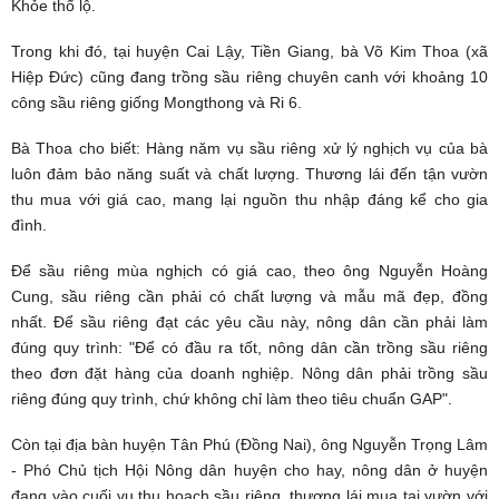
Khỏe thổ lộ.
Trong khi đó, tại huyện Cai Lậy, Tiền Giang, bà Võ Kim Thoa (xã
Hiệp Đức) cũng đang trồng sầu riêng chuyên canh với khoảng 10
công sầu riêng giống Mongthong và Ri 6.
Bà Thoa cho biết: Hàng năm vụ sầu riêng xử lý nghịch vụ của bà
luôn đảm bảo năng suất và chất lượng. Thương lái đến tận vườn
thu mua với giá cao, mang lại nguồn thu nhập đáng kể cho gia
đình.
Để sầu riêng mùa nghịch có giá cao, theo ông Nguyễn Hoàng
Cung, sầu riêng cần phải có chất lượng và mẫu mã đẹp, đồng
nhất. Để sầu riêng đạt các yêu cầu này, nông dân cần phải làm
đúng quy trình: "Để có đầu ra tốt, nông dân cần trồng sầu riêng
theo đơn đặt hàng của doanh nghiệp. Nông dân phải trồng sầu
riêng đúng quy trình, chứ không chỉ làm theo tiêu chuẩn GAP".
Còn tại địa bàn huyện Tân Phú (Đồng Nai), ông Nguyễn Trọng Lâm
- Phó Chủ tịch Hội Nông dân huyện cho hay, nông dân ở huyện
đang vào cuối vụ thu hoạch sầu riêng, thương lái mua tại vườn với