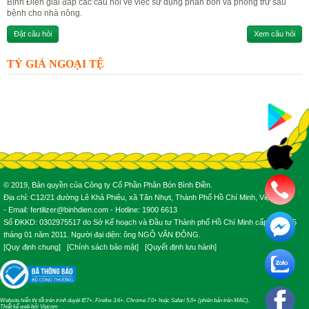
Bình Điền giải đáp các câu hỏi về việc sử dụng phân bón và phòng trừ sâu
bệnh cho nhà nông.
Đặt câu hỏi
Xem câu hỏi
TỶ GIÁ NGOẠI TỆ
© 2019, Bản quyền của Công ty Cổ Phần Phân Bón Bình Điền.
Địa chỉ: C12/21 đường Lê Khả Phiêu, xã Tân Nhựt, Thành Phố Hồ Chí Minh, Việt Nam.
- Email: fertilizer@binhdien.com - Hotline: 1900 6613
Số ĐKKD: 0302975517 do Sở Kế hoạch và Đầu tư Thành phố Hồ Chí Minh cấp ngày 25
tháng 01 năm 2011. Người đại diện: ông NGÔ VĂN ĐÔNG.
[
Quy định chung
] [
Chính sách bảo mật
] [
Quyết định lưu hành
]
Website hiển thị tốt trên trình duyệt IE7+, Firefox 3.6+, Chrome 7.0+ hoặc Safari 5.0+ (phiên bản trên MAC).
Thiết kế web
bởi
Vipcom