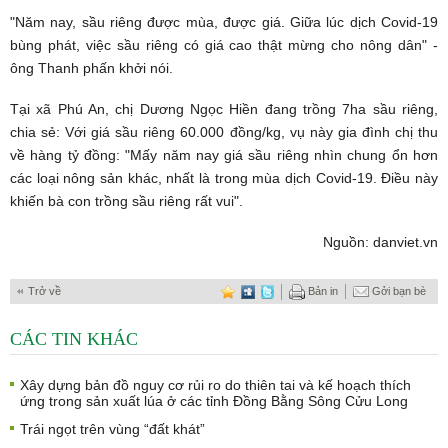
"Năm nay, sầu riêng được mùa, được giá. Giữa lúc dịch Covid-19
bùng phát, việc sầu riêng có giá cao thật mừng cho nông dân" -
ông Thanh phấn khởi nói.
Tại xã Phú An, chị Dương Ngọc Hiền đang trồng 7ha sầu riêng,
chia sẻ: Với giá sầu riêng 60.000 đồng/kg, vụ này gia đình chị thu
về hàng tỷ đồng: "Mấy năm nay giá sầu riêng nhìn chung ổn hơn
các loại nông sản khác, nhất là trong mùa dịch Covid-19. Điều này
khiến bà con trồng sầu riêng rất vui".
Nguồn: danviet.vn
Trở về
Bản in
Gởi bạn bè
CÁC TIN KHÁC
Xây dựng bản đồ nguy cơ rủi ro do thiên tai và kế hoạch thích
ứng trong sản xuất lúa ở các tỉnh Đồng Bằng Sông Cửu Long
Trái ngọt trên vùng “đất khát”