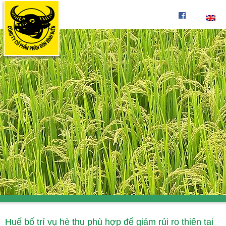
Huế bố trí vụ hè thu phù hợp để giảm rủi ro thiên tai