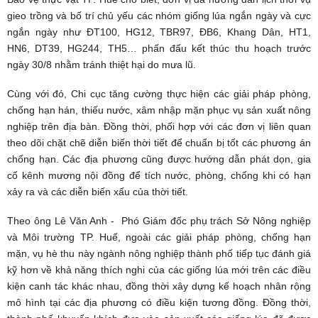
gieo trồng và bố trí chủ yếu các nhóm giống lúa ngắn ngày và cực
ngắn ngày như ĐT100, HG12, TBR97, ĐB6, Khang Dân, HT1,
HN6, DT39, HG244, TH5… phấn đấu kết thúc thu hoạch trước
ngày 30/8 nhằm tránh thiệt hại do mưa lũ.
Cùng với đó, Chi cục tăng cường thực hiện các giải pháp phòng,
chống hạn hán, thiếu nước, xâm nhập mặn phục vụ sản xuất nông
nghiệp trên địa bàn. Đồng thời, phối hợp với các đơn vị liên quan
theo dõi chặt chẽ diễn biến thời tiết để chuẩn bị tốt các phương án
chống hạn. Các địa phương cũng được hướng dẫn phát dọn, gia
cố kênh mương nội đồng để tích nước, phòng, chống khi có hạn
xảy ra và các diễn biến xấu của thời tiết.
Theo ông Lê Văn Anh - Phó Giám đốc phụ trách Sở Nông nghiệp
và Môi trường TP. Huế, ngoài các giải pháp phòng, chống hạn
mặn, vụ hè thu này ngành nông nghiệp thành phố tiếp tục đánh giá
kỹ hơn về khả năng thích nghi của các giống lúa mới trên các điều
kiện canh tác khác nhau, đồng thời xây dựng kế hoạch nhân rộng
mô hình tại các địa phương có điều kiện tương đồng. Đồng thời,