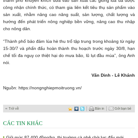
thành phố khuyến khích đưa vào sản xuất các giống lúa đã được
công nhận chính thức, có tham gia liên kết tiêu thụ sản phẩm vào
sản xuất, nhằm nâng cao năng suất, sản lượng, chất lượng và
hướng đến phát triển nông nghiệp bền vững, nâng cao thu nhập
cho nông dân.
“Thành phố bảo đảm lúa hè thu trổ tập trung trong khoảng từ ngày
15-30/7 và phấn đấu hoàn thành thu hoạch trước ngày 30/8, hạn
chế tối đa nguy cơ thiệt hại do mưa bão, lũ lụt đầu mùa”, ông Anh
nói.
Văn Dinh - Lê Khánh
Nguồn:
https://nongnghiepmoitruong.vn/
Trở về
Bản in
Gởi bạn bè
CÁC TIN KHÁC
Giữ mức 87.400 đồng/kg, thị trường cà phê chờ lực đẩy mới