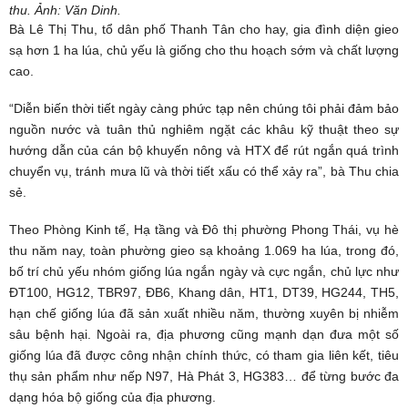
thu. Ảnh:
Văn Dinh.
Bà Lê Thị Thu, tổ dân phố Thanh Tân cho hay, gia đình diện gieo
sạ hơn 1 ha lúa, chủ yếu là giống cho thu hoạch sớm và chất lượng
cao.
“Diễn biến thời tiết ngày càng phức tạp nên chúng tôi phải đảm bảo
nguồn nước và tuân thủ nghiêm ngặt các khâu kỹ thuật theo sự
hướng dẫn của cán bộ khuyến nông và HTX để rút ngắn quá trình
chuyển vụ, tránh mưa lũ và thời tiết xấu có thể xảy ra”, bà Thu chia
sẻ.
Theo Phòng Kinh tế, Hạ tầng và Đô thị phường Phong Thái, vụ
hè
thu
năm nay, toàn phường gieo sạ khoảng 1.069 ha lúa, trong đó,
bố trí chủ yếu nhóm giống lúa ngắn ngày và cực ngắn, chủ lực như
ĐT100, HG12, TBR97, ĐB6, Khang dân, HT1, DT39, HG244, TH5,
hạn chế giống lúa đã sản xuất nhiều năm, thường xuyên bị nhiễm
sâu bệnh hại. Ngoài ra, địa phương cũng mạnh dạn đưa một số
giống lúa đã được công nhận chính thức, có tham gia liên kết, tiêu
thụ sản phẩm như nếp N97, Hà Phát 3, HG383… để từng bước đa
dạng hóa bộ giống của địa phương.