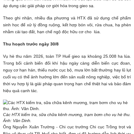
áp dụng các giải pháp cơ giới hóa trong gieo sạ.
Theo ghi nhận, nhiều địa phương và HTX đã sử dụng chế phẩm
sinh học để xử lý đồng ruộng, kết hợp bón vôi, rửa chua, hạ phèn
nhằm cải tạo đất, hạn chế ngộ độc hữu cơ cho lúa.
Thu hoạch trước ngày 30/8
Vụ hè thu năm 2026, toàn TP Huế gieo sạ khoảng 25.008 ha lúa.
Trong bối cảnh biến đổi khí hậu ngày càng diễn biến cực đoan,
nguy cơ hạn hán, thiếu nước cục bộ, mưa lớn bất thường hay lũ lụt
cuối vụ có thể ảnh hưởng lớn đến sản xuất nông nghiệp, việc bố trí
thời vụ hợp lý là giải pháp quan trọng hạn chế thiệt hại và bảo đảm
hiệu quả cạnh tác.
Các HTX kiểm tra, sữa chữa kênh mương, trạm bơm cho vụ hè thu.
Ảnh:
Văn Dinh.
Ông Nguyễn Xuân Trường - Chi cục trưởng Chi cục Trồng trọt và
Bảo vệ thực vật TP. Huế cho biết, đơn vị đã hướng dẫn lịch thời vụ