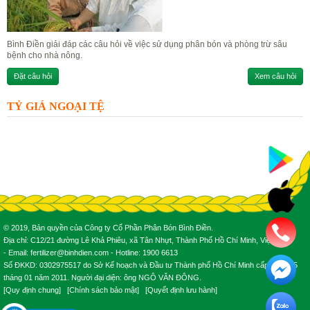
Bình Điền giải đáp các câu hỏi về việc sử dụng phân bón và phòng trừ sâu
bệnh cho nhà nông.
Đặt câu hỏi
Xem câu hỏi
TỶ GIÁ NGOẠI TỆ
© 2019, Bản quyền của Công ty Cổ Phần Phân Bón Bình Điền.
Địa chỉ: C12/21 đường Lê Khả Phiêu, xã Tân Nhựt, Thành Phố Hồ Chí Minh, Việt Nam.
- Email: fertilizer@binhdien.com - Hotline: 1900 6613
Số ĐKKD: 0302975517 do Sở Kế hoạch và Đầu tư Thành phố Hồ Chí Minh cấp ngày 25
tháng 01 năm 2011. Người đại diện: ông NGÔ VĂN ĐÔNG.
[
Quy định chung
] [
Chính sách bảo mật
] [
Quyết định lưu hành
]