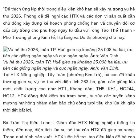
“Để thích ứng kịp thời trong điều kiện khô hạn sẽ xảy ra trong vụ hè
thu 2026, Phòng đã đề nghị các HTX và các đơn vị sản xuất cần
chủ động xây dựng kế hoạch phòng chống hạn và chuyển đổi cơ
cấu cây trồng cho phù hợp ngay từ đầu vụ”, ông Tào Thế Thanh -
Phó Trưởng phòng Kinh tế, Hạ tầng và Đô thị phường cho hay.
Vụ hè thu 2026, toàn TP. Huế gieo sạ khoảng 25.008 ha lúa, ưu
tiên các giống ngắn ngày và cực ngắn ngày. Ảnh:
Văn Dinh.
Tại HTX Nông nghiệp Tây Toàn (phường Kim Trà), bà con đã khẩn
trương gieo sạ vụ hè thu với diện tích 263 ha, gồm các giống lúa
mới, chất lượng cao như HT1, Khang dân, TH5, KH1, HG244,
HG12. HTX đồng thời kiểm tra trạm bơm, tu sửa các tuyến kênh
mương hư hỏng nhằm đảm bảo chủ động tưới tiêu cho lúa khi gặp
thời tiết bất lợi.
Bà Trần Thị Kiều Loan - Giám đốc HTX Nông nghiệp thông tin
thêm, đến nay, diện tích lúa vụ hè thu của HTX đã gieo sạ xong.
Trong quá trình sản xuất, HTX luôn hỗ trợ, tạo điều kiện để bà con