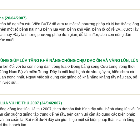
mạ (20/04/2007)
cán bộ nghiên cứu Viện BVTV đã đưa ra một số phương pháp xử lý hạt thóc giống
nên một số bệnh hại như bệnh lúa von, bệnh khô vằn, bệnh lở cổ rễ v.v... được lây
 sau này. Đây là những phương pháp đơn giản, dễ làm, được bà con nông dân
ước muối...
ÙNG GIÚP LÚA TĂNG KHẢ NĂNG CHỐNG CHỊU ĐẠO ÔN VÀ VÀNG LÙN, LÙN
hại lớn đối với bà con nông dân trồng lúa ở Đồng bằng sông Cửu Long trong thời
Đông Nam Bộ và miền Trung. Đây là một loại bệnh do virut gây ra, hiện chưa có
quan trọng nhất. Ngoài việc sử dụng các giống có khả năng kháng rầy nâu cao, bố
ì việc sử...
ÚA VỤ HÈ THU 2007 (24/04/2007)
g đồng loạt lúa Hè thu 2007, theo dự báo tình hình rầy nâu, bệnh vàng lùn và lù
dân cần xuống giống tập trung để né rầy, bên cạnh đó cần áp dụng các biện pháp
 lùn xoắn lá. Bài viết dưới đây xin giới thiệu một số biện pháp thâm canh tổng
 thu hoạch lúa...