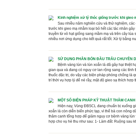
Kinh nghiệm xử lý thóc giống trước khi gieo 
Sau nhiều năm nghiên cứu và thử nghiệm, các 
trước khi gieo mạ nhằm loại bỏ hết các tác nhân gây 
truyền từ vỏ hạt giống sang mầm mạ và trên cây lúa
nhiều nơi ứng dụng cho kết quả rất tốt. Xử lý bằng n
SỬ DỤNG PHÂN BÓN ĐẦU TRÂU CHUYÊN D
Bệnh vàng lùn và lùn xoắn lá đã gây hại thiệt 
gian qua và đang có nguy cơ lan rộng sang các tỉnh 
thuốc đặc trị, do vậy các biện pháp phòng chống là 
trí thời vụ hợp lý để né rầy, mật độ gieo sạ thích hợp th
MỘT SỐ BIỆN PHÁP KỸ THUẬT THÂM CANH L
Hiện nay, Vùng ĐBSCL đang chuẩn bị xuống giốn
xoắn lá còn diễn biến phức tạp, vì thế bà con nông 
thâm canh tổng hợp để giảm nguy cơ bệnh vàng lùn và
hợp cho vụ hè thu như sau: 1- Làm đất: Ruộng sau khi