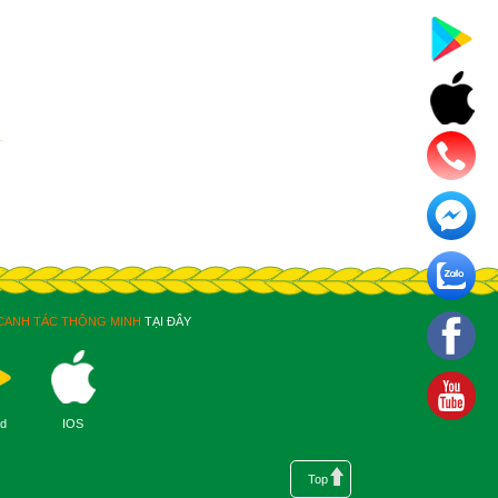
CANH TÁC THÔNG MINH
TẠI ĐÂY
id
IOS
Top