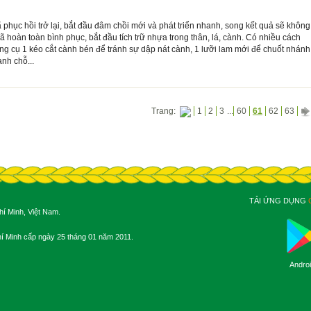
 phục hồi trở lại, bắt đầu đâm chồi mới và phát triển nhanh, song kết quả sẽ không
ã hoàn toàn bình phục, bắt đầu tích trữ nhựa trong thân, lá, cành. Có nhiều cách
ng cụ 1 kéo cắt cành bén để tránh sự dập nát cành, 1 lưỡi lam mới để chuốt nhánh
nh chỗ...
Trang:
1
2
3
...
60
61
62
63
TẢI ỨNG DỤNG
í Minh, Việt Nam.
 Minh cấp ngày 25 tháng 01 năm 2011.
Andro