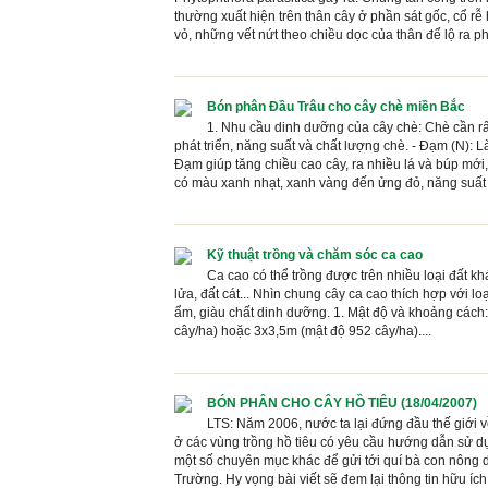
thường xuất hiện trên thân cây ở phần sát gốc, cổ r
vỏ, những vết nứt theo chiều dọc của thân để lộ ra p
Bón phân Đầu Trâu cho cây chè miền Bắc
1. Nhu cầu dinh dưỡng của cây chè: Chè cần rất
phát triển, năng suất và chất lượng chè. - Đạm (N): Là
Đạm giúp tăng chiều cao cây, ra nhiều lá và búp mới,
có màu xanh nhạt, xanh vàng đến ửng đỏ, năng suất th
Kỹ thuật trồng và chăm sóc ca cao
Ca cao có thể trồng được trên nhiều loại đất khác
lửa, đất cát... Nhìn chung cây ca cao thích hợp với loạ
ẩm, giàu chất dinh dưỡng. 1. Mật độ và khoảng cách:
cây/ha) hoặc 3x3,5m (mật độ 952 cây/ha)....
BÓN PHÂN CHO CÂY HỒ TIÊU (18/04/2007)
LTS: Năm 2006, nước ta lại đứng đầu thế giới 
ở các vùng trồng hồ tiêu có yêu cầu hướng dẫn sử dụ
một số chuyên mục khác để gửi tới quí bà con nông d
Trường. Hy vọng bài viết sẽ đem lại thông tin hữu ích 