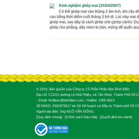
Kinh nghiệm ghép mai (25/04/2007)
Có thể ghép mai vào tháng 2 âm lịch, khi cây đã
cao bằng thời điểm cuối tháng 3 trở đi. Lúc này mai đ
ghép mai, sau đây là cách ghép chẻ (ghép cành): Dụ
ghép cho phẳng, dây nilon to bản, mỏng để quấn qua
© 2019, Bản quyền của Công ty Cổ Phần Phân Bón Bình Điền.
Địa chỉ: C12/21 đường Lê Khả Phiêu, xã Tân Nhựt, Thành Phố Hồ Ch
- Email: fertilizer@binhdien.com - Hotline: 1900 6613
Số ĐKKD: 0302975517 do Sở Kế hoạch và Đầu tư Thành phố Hồ Chí
Người đại diện: ông NGÔ VĂN ĐÔNG.
[
Quy định chung
] [
Chính sách bảo mật
] [
Quyết định lưu hành
]