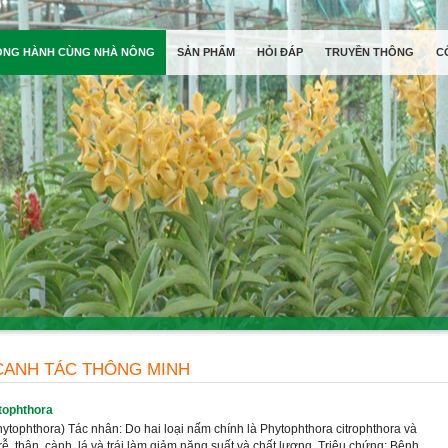
ỒNG HÀNH CÙNG NHÀ NÔNG
SẢN PHẨM
HỎI ĐÁP
TRUYỀN THÔNG
C
CANH TÁC THÔNG MINH
tophthora
ytophthora) Tác nhân: Do hai loại nấm chính là Phytophthora citrophthora và
rễ, thân, cành, lá và trái làm giảm năng suất và chất lượng. Triệu chứng: Bệnh