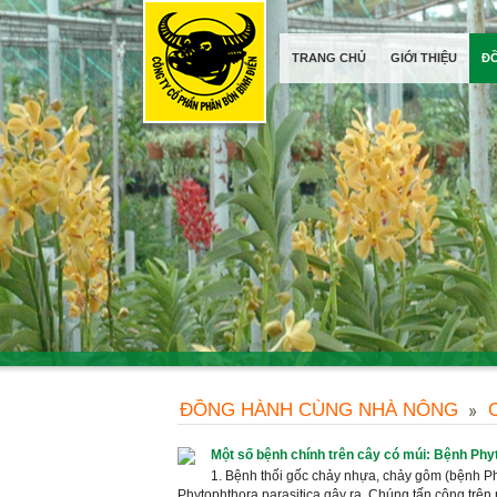
TRANG CHỦ
GIỚI THIỆU
Đ
ĐỒNG HÀNH CÙNG NHÀ NÔNG
Một số bệnh chính trên cây có múi: Bệnh Phy
1. Bệnh thối gốc chảy nhựa, chảy gôm (bệnh Ph
Phytophthora parasitica gây ra. Chúng tấn công trên 