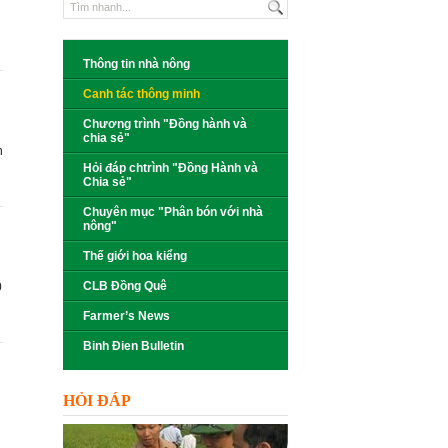
Thông tin nhà nông
Canh tác thông minh
Chương trình "Đồng hành và
chia sẻ"
n
Hỏi đáp chtrình "Đồng Hành và
Chia sẻ"
Chuyên mục "Phân bón với nhà
nông"
Thế giới hoa kiểng
CLB Đồng Quê
0
Farmer’s News
Binh Đien Bulletin
HỎI ĐÁP