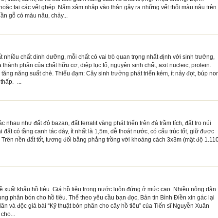
ễ hoặc tại các vết ghép. Nấm xâm nhập vào thân gây ra những vết thối màu nâu trên
hần gỗ có màu nâu, chảy...
 nhiều chất dinh dưỡng, mỗi chất có vai trò quan trọng nhất định với sinh trưởng,
 thành phần của chất hữu cơ, diệp lục tố, nguyên sinh chất, axit nucleic, protein.
 tăng năng suất chè. Thiếu đạm: Cây sinh trưởng phát triển kém, ít nảy đọt, búp no
ấp. -...
 nhau như đất đỏ bazan, đất ferralit vàng phát triển trên đá trầm tích, đất tro núi
i đất có tầng canh tác dày, ít nhất là 1,5m, dễ thoát nước, có cấu trúc tốt, giữ được
 Trên nền đất tốt, tương đối bằng phẳng trồng với khoảng cách 3x3m (mật độ 1.11
về xuất khẩu hồ tiêu. Giá hồ tiêu trong nước luôn đứng ở mức cao. Nhiều nông dân
ng phân bón cho hồ tiêu. Thể theo yêu cầu bạn đọc, Bản tin Bình Điền xin gác lại
ân và độc giả bài “Kỹ thuật bón phân cho cây hồ tiêu” của Tiến sĩ Nguyễn Xuân
cho...