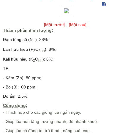
[Mặt trước]
[Mặt sau]
Thành phần định lượng:
Đạm tổng số (N
): 28%;
ts
Lân hữu hiệu (P
O
): 8%;
2
5hh
Kali hữu hiệu (K
O
): 6%;
2
hh
TE:
- Kẽm (Zn): 80 ppm;
- Bo (B): 60 ppm;
Độ ẩm: 2,5%.
Công dụng:
- Thích hợp cho các giống lúa ngắn ngày.
- Giúp lúa non tăng trưởng nhanh, đẻ nhánh khoè.
- Giúp lúa có đòng to, trổ thoát, năng suất cao.