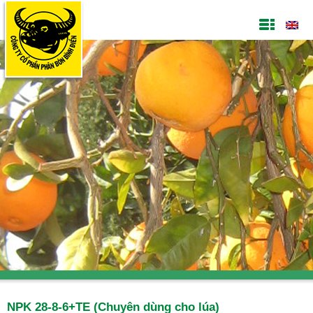
NPK 28-8-6+TE (Chuyên dùng cho lúa)