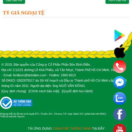
Đặt câu hỏi
Xem câu hỏi
TỶ GIÁ NGOẠI TỆ
© 2019, Bản quyền của Công ty Cổ Phần Phân Bón Bình Điền.
Địa chỉ: C12/21 đường Lê Khả Phiêu, xã Tân Nhựt, Thành Phố Hồ Chí Minh, Việt Nam.
- Email: fertilizer@binhdien.com - Hotline: 1900 6613
Số ĐKKD: 0302975517 do Sở Kế hoạch và Đầu tư Thành phố Hồ Chí Minh cấp ngày 25
tháng 01 năm 2011. Người đại diện: ông NGÔ VĂN ĐÔNG.
[
Quy định chung
] [
Chính sách bảo mật
] [
Quyết định lưu hành
]
Website hiển thị tốt trên trình duyệt IE7+, Firefox 3.6+, Chrome 7.0+ hoặc Safari 5.0+ (phiên bản trên MAC).
Thiết kế web
bởi
Vipcom
TẢI ỨNG DỤNG
CANH TÁC THÔNG MINH
TẠI ĐÂY