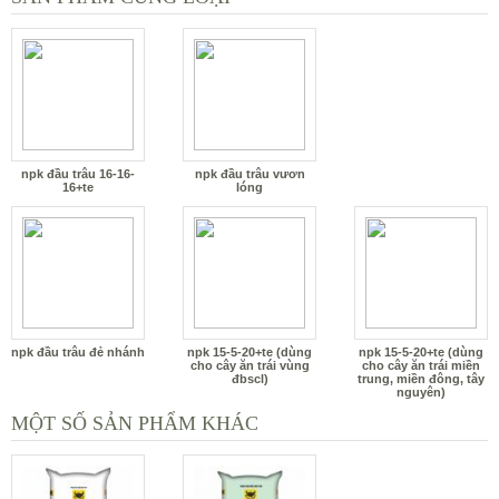
npk đầu trâu 16-16-
npk đầu trâu vươn
16+te
lóng
npk đầu trâu đẻ nhánh
npk 15-5-20+te (dùng
npk 15-5-20+te (dùng
cho cây ăn trái vùng
cho cây ăn trái miền
đbscl)
trung, miền đông, tây
nguyên)
MỘT SỐ SẢN PHẨM KHÁC