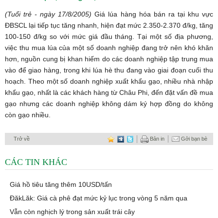
(Tuổi trẻ - ngày 17/8/2005)
Giá lúa hàng hóa bán ra tại khu vực
ĐBSCL lại tiếp tục tăng nhanh, hiện đạt mức 2.350-2.370 đ/kg, tăng
100-150 đ/kg so với mức giá đầu tháng. Tại một số địa phương,
việc thu mua lúa của một số doanh nghiệp đang trở nên khó khăn
hơn, nguồn cung bị khan hiếm do các doanh nghiệp tập trung mua
vào để giao hàng, trong khi lúa hè thu đang vào giai đoạn cuối thu
hoạch. Theo một số doanh nghiệp xuất khẩu gạo, nhiều nhà nhập
khẩu gạo, nhất là các khách hàng từ Châu Phi, đến đặt vấn đề mua
gạo nhưng các doanh nghiệp không dám ký hợp đồng do không
còn gạo nhiều.
Trở về
Bản in
Gởi bạn bè
CÁC TIN KHÁC
Giá hồ tiêu tăng thêm 10USD/tấn
ĐăkLăk: Giá cà phê đạt mức kỷ lục trong vòng 5 năm qua
Vẫn còn nghịch lý trong sản xuất trái cây