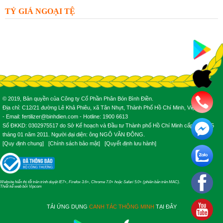
TỶ GIÁ NGOẠI TỆ
© 2019, Bản quyền của Công ty Cổ Phần Phân Bón Bình Điền.
Địa chỉ: C12/21 đường Lê Khả Phiêu, xã Tân Nhựt, Thành Phố Hồ Chí Minh, Việt Nam.
- Email: fertilizer@binhdien.com - Hotline: 1900 6613
Số ĐKKD: 0302975517 do Sở Kế hoạch và Đầu tư Thành phố Hồ Chí Minh cấp ngày 25
tháng 01 năm 2011. Người đại diện: ông NGÔ VĂN ĐÔNG.
[
Quy định chung
] [
Chính sách bảo mật
] [
Quyết định lưu hành
]
Website hiển thị tốt trên trình duyệt IE7+, Firefox 3.6+, Chrome 7.0+ hoặc Safari 5.0+ (phiên bản trên MAC).
Thiết kế web
bởi
Vipcom
TẢI ỨNG DỤNG
CANH TÁC THÔNG MINH
TẠI ĐÂY