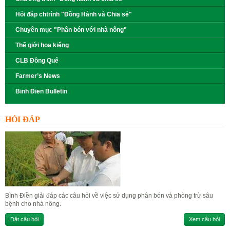
Hỏi đáp chtrình "Đồng Hành và Chia sẻ"
Chuyên mục "Phân bón với nhà nông"
Thế giới hoa kiểng
CLB Đồng Quê
Farmer’s News
Binh Đien Bulletin
HỎI ĐÁP
Bình Điền giải đáp các câu hỏi về việc sử dụng phân bón và phòng trừ sâu
bệnh cho nhà nông.
Đặt câu hỏi
Xem câu hỏi