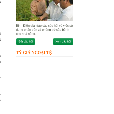
i
Bình Điền giải đáp các câu hỏi về việc sử
dụng phân bón và phòng trừ sâu bệnh
ã
cho nhà nông.
t
Đặt câu hỏi
Xem câu hỏi
TỶ GIÁ NGOẠI TỆ
n
n
c
y
a