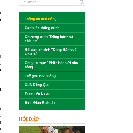
u
Thông tin nhà nông
i
Canh tác thông minh
Chương trình "Đồng hành và
chia sẻ"
Hỏi đáp chtrình "Đồng Hành và
Chia sẻ"
ì
,
Chuyên mục "Phân bón với nhà
nông"
0
Thế giới hoa kiểng
CLB Đồng Quê
i
Farmer’s News
Binh Đien Bulletin
m
,
HỎI ĐÁP
g
c