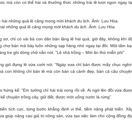
sóc mà còn có thể hái và thưởng thức những trái lê tươi ngon ngay tạ
 hái những quả lê căng mọng mời khách du lịch. Ảnh: Lưu Hòa.
sơ, chỉ có vài bà con dân bản lặng lẽ hái quả, giờ đây, không khí đ
g chợ bán mà bày luôn những sạp hàng nhỏ ngay tại đồi. Một tấm bạ
ảng tre ghi dòng chữ nắn nót: “Lê nhà trồng – Mời ăn thử miễn phí”.
ng giỏ đựng lê vừa cười nói: “Ngày xưa chỉ bán được mấy chục nghì
ờ bà con không chỉ bán lê mà còn bán cả cảnh đẹp, bán cả câu chuyệ
 hứng kể: “Em tưởng chỉ hái trái xong rồi về. Ai ngờ lên đồi vừa đượ
 kể chuyện trồng cây, giữ đất, được mời uống nước lá rừng”.
n tích cực, từng bước khẳng định vị thế, tiềm năng phát triển. Xâ
a giúp nâng cao giá trị nông sản, vừa tạo việc làm cho cộng đồng đị