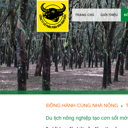
TRANG CHỦ
GIỚI THIỆU
Đ
ĐỒNG HÀNH CÙNG NHÀ NÔNG
Du lịch nông nghiệp tạo cơn sốt mớ