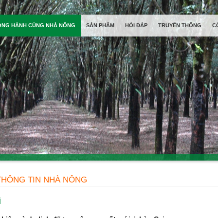
ỒNG HÀNH CÙNG NHÀ NÔNG
SẢN PHẨM
HỎI ĐÁP
TRUYỀN THÔNG
C
THÔNG TIN NHÀ NÔNG
i