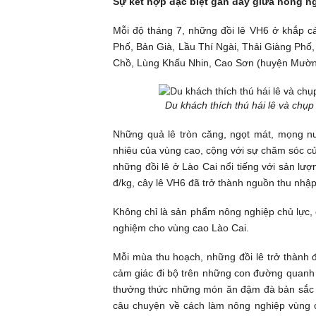
Sự kết hợp đặc biệt gần đây giữa nông ng
Mỗi độ tháng 7, những đồi
lê VH6
ở khắp cá
Phố, Bản Già, Lầu Thí Ngài, Thải Giàng Phố
Chồ, Lùng Khấu Nhin, Cao Sơn (huyện Mường
Du khách thích thú hái lê và chụ
Những quả lê tròn căng, ngọt mát, mọng n
nhiêu của vùng cao, cộng với sự chăm sóc c
những đồi lê ở Lào Cai nổi tiếng với sản lượn
đ/kg, cây lê VH6 đã trở thành nguồn thu nhậ
Không chỉ là sản phẩm nông nghiệp chủ lực, c
nghiệm cho vùng cao Lào Cai.
Mỗi mùa thu hoạch, những đồi lê trở thành 
cảm giác đi bộ trên những con đường quanh c
thưởng thức những món ăn đậm đà bản sắc đị
câu chuyện về cách làm nông nghiệp vùng