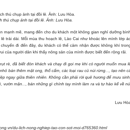
h thú chụp ảnh tại đồi lê. Ảnh: Lưu Hòa.
riển mạnh mẽ, mang đến cho du khách một không gian nghỉ dưỡng bìn
lê trải dài. Mỗi mùa thu hoạch lê, Lào Cai như khoác lên mình lớp á
 chuyến đi đến đây, du khách có thể cảm nhận được không khí tron
 vui của người dân khi thấy nông sản của mình được biết đến rộng rãi.
rụt rè, đã biết đón khách và chạy đi gọi mẹ khi có người muốn mua l
hỏ bán thêm mật ong, thổ cẩm, các loại rau củ núi rừng..., tạo nên c
iệp
ngay giữa thiên nhiên. Không cần phải rời quê hương để mưu sinh
, vườn mận..., bán những gì chính tay mình làm ra và tự hào kể về nú
Lưu Hò
ong.vn/du-lich-nong-nghiep-tao-con-sot-moi-d765360.html