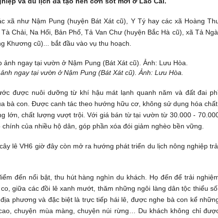
hiệp và du lịch đã tạo nên cơn sốt mới ở Lào Cai.
c xã như Nậm Pung (huyện Bát Xát cũ), Y Tý hay các xã Hoàng Th
, Tà Chải, Na Hối, Bản Phố, Tả Van Chư (huyện Bắc Hà cũ), xã Tả Ngà
 Khương cũ)... bắt đầu vào vụ thu hoạch.
p ảnh ngay tại vườn ở Nậm Pung (Bát Xát cũ). Ảnh: Lưu Hòa.
ước được nuôi dưỡng từ khí hậu mát lạnh quanh năm và đất đai ph
ủa bà con. Được canh tác theo hướng hữu cơ, không sử dụng hóa chất
g lớn, chất lượng vượt trội. Với giá bán từ tại vườn từ 30.000 - 70.00
p chính của nhiều hộ dân, góp phần xóa đói giảm nghèo bền vững.
ây lê VH6 giờ đây còn mở ra hướng phát triển du lịch nông nghiệp trả
điểm đến nổi bật, thu hút hàng nghìn du khách. Họ đến để trải nghiệ
o, giữa các đồi lê xanh mướt, thăm những ngôi làng dân tộc thiểu số
a phương và đặc biệt là trực tiếp hái lê, được nghe bà con kể nhữn
 cao, chuyện mùa màng, chuyện núi rừng… Du khách không chỉ đượ