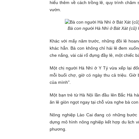
hiểu thêm về cách
trồng lê
, quy trình chăm 
vườn.
Bà con người Hà Nhì ở Bát Xát (cũ)
Khác với mấy năm trước, những đồi lê hoang 
khác hẳn. Bà con không chỉ hái lê đem xuốn
che nắng, vài cái rổ đựng đầy lê, một chiếc b
Một chị người Hà Nhì ở Y Tý vừa xếp lại đố
mỗi buổi chợ, giờ có ngày thu cả triệu. Gi
của mình".
Một bạn trẻ từ Hà Nội lần đầu lên Bắc Hà hào
ăn lê giòn ngọt ngay tại chỗ vừa nghe bà con
Nông nghiệp Lào Cai đang có những bước tiế
dựng mô hình nông nghiệp kết hợp du lịch vừ
phương.