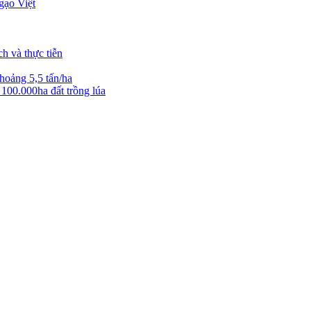
gạo Việt
h và thực tiễn
hoảng 5,5 tấn/ha
 100.000ha đất trồng lúa