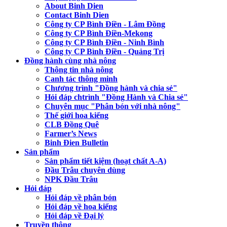
About Binh Dien
Contact Binh Dien
Công ty CP Bình Điền - Lâm Đồng
Công ty CP Bình Điền-Mekong
Công ty CP Bình Điền - Ninh Bình
Công ty CP Bình Điền - Quảng Trị
Đồng hành cùng nhà nông
Thông tin nhà nông
Canh tác thông minh
Chương trình "Đồng hành và chia sẻ"
Hỏi đáp chtrình "Đồng Hành và Chia sẻ"
Chuyên mục "Phân bón với nhà nông"
Thế giới hoa kiểng
CLB Đồng Quê
Farmer’s News
Binh Đien Bulletin
Sản phẩm
Sản phẩm tiết kiệm (hoạt chất A-A)
Đầu Trâu chuyên dùng
NPK Đầu Trâu
Hỏi đáp
Hỏi đáp về phân bón
Hỏi đáp về hoa kiểng
Hỏi đáp về Đại lý
Truyền thông