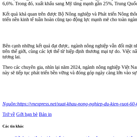
6,6%. Trong đó, xuất khẩu sang Mỹ tăng mạnh gần 25%, Trung Quốc
Kết quả khả quan trên được Bộ Nông nghiệp và Phát triển Nông thôn 
triển nền kinh tế tuần hoàn cũng tạo động lực mạnh mẽ cho toàn ngàn
Bên cạnh những kết quả đạt được, ngành nông nghiệp vẫn đối mặt nhi
trên thế giới, cùng các lợi thế từ hiệp định thương mại tự do. Việc 
tương lai.
Theo các chuyên gia, nhìn lại năm 2024, ngành nông nghiệp Việt Nam
này sẽ tiếp tục phát triển bền vững và đóng góp ngày càng lớn vào sự
Nguồn:https://vnexpress.net/xuat-khau-nong-nghiep-du-kien-vuot-60
Trở về
Gởi bạn bè
Bản in
Các tin khác