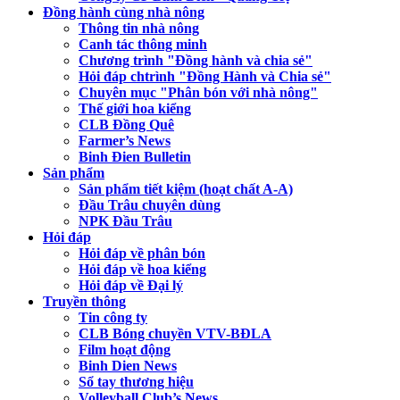
Đồng hành cùng nhà nông
Thông tin nhà nông
Canh tác thông minh
Chương trình "Đồng hành và chia sẻ"
Hỏi đáp chtrình "Đồng Hành và Chia sẻ"
Chuyên mục "Phân bón với nhà nông"
Thế giới hoa kiểng
CLB Đồng Quê
Farmer’s News
Binh Đien Bulletin
Sản phẩm
Sản phẩm tiết kiệm (hoạt chất A-A)
Đầu Trâu chuyên dùng
NPK Đầu Trâu
Hỏi đáp
Hỏi đáp về phân bón
Hỏi đáp về hoa kiểng
Hỏi đáp về Đại lý
Truyền thông
Tin công ty
CLB Bóng chuyền VTV-BĐLA
Film hoạt động
Binh Dien News
Sổ tay thương hiệu
Volleyball Club’s News