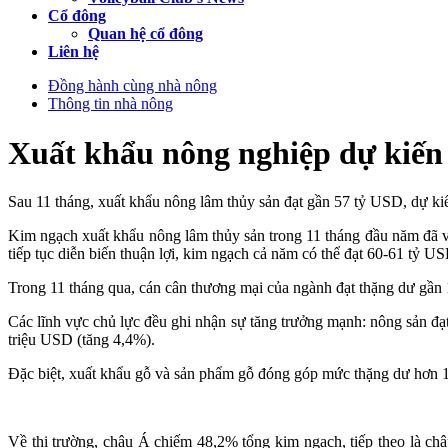
Cổ đông
Quan hệ cổ đông
Liên hệ
Đồng hành cùng nhà nông
Thông tin nhà nông
Xuất khẩu nông nghiệp dự kiến
Sau 11 tháng, xuất khẩu nông lâm thủy sản đạt gần 57 tỷ USD, dự k
Kim ngạch xuất khẩu nông lâm thủy sản trong 11 tháng đầu năm đã 
tiếp tục diễn biến thuận lợi, kim ngạch cả năm có thể đạt 60-61 tỷ U
Trong 11 tháng qua, cán cân thương mại của ngành đạt thặng dư gần 
Các lĩnh vực chủ lực đều ghi nhận sự tăng trưởng mạnh: nông sản đ
triệu USD (tăng 4,4%).
Đặc biệt, xuất khẩu gỗ và sản phẩm gỗ đóng góp mức thặng dư hơn 1
Về thị trường, châu Á chiếm 48,2% tổng kim ngạch, tiếp theo là c