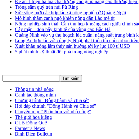
Đề án 1 triệu ha lúa chất lượng cao giúp nâng cao thương hiệu 
Trồng sâm quý trên núi Pù Ring
Sức sống mới các hợp tác xã nông nghiệp ở Quảng Ngãi
Mô hình thâm canh ngô khiến nông dân Lào mê tít
Nông nghiệp sinh thái: Cần thu hẹp khoảng cách giữa chính sác
Cây mận - đòn bẩy kinh tế của vùng cao Bắc Hà
Quảng Ninh vào vụ thu hoạch lúa xuân, năng suất trung bình k
Long An hợp tác với công ty Nhật phát triển tín chỉ carbon trên
Xuất khẩu nông lâm thủy sản hướng tới kỷ lục 100 tỉ USD
5 phát minh kỹ thuật đột phá trong nông nghiệp
Thông tin nhà nông
Canh tác thông minh
Chương trình "Đồng hành và chia sẻ"
Hỏi đáp chtrình "Đồng Hành và Chia sẻ"
Chuyên mục "Phân bón với nhà nông"
Thế giới hoa kiểng
CLB Đồng Quê
Farmer’s News
Binh Đien Bulletin