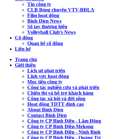
Tin công ty
CLB Bóng chuyền VTV-BĐLA
Film hoạt động
Binh Dien News
Sổ tay thương hiệu
Volleyball Club’s News
Cổ đông
Quan hệ cổ đông
Liên hệ
Trang chủ
Giới thiệu
Lịch sử phát triển
Lĩnh vực hoạt động
Mục tiêu công ty
Công tác nghiên cứu và phát triển
Chiêu thị và hỗ trợ khách hàng
Công tác xã hội và đời sống
Hoạt động TDTT đỉnh cao
About Binh Dien
Contact Binh Dien
Công ty CP Bình Điền - Lâm Đồng
Công ty CP Bình Điền-Mekong
Công ty CP Bình Điền - Ninh Bình
Công ty CP Bình Điền - Quảng Trị