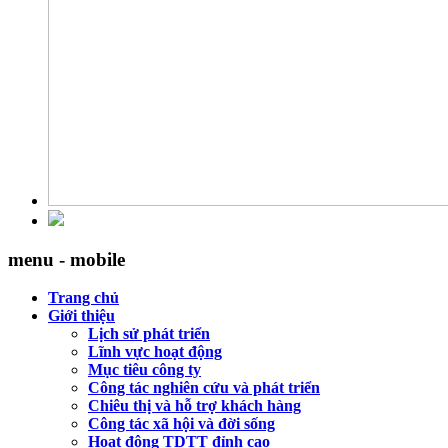
menu - mobile
Trang chủ
Giới thiệu
Lịch sử phát triển
Lĩnh vực hoạt động
Mục tiêu công ty
Công tác nghiên cứu và phát triển
Chiêu thị và hỗ trợ khách hàng
Công tác xã hội và đời sống
Hoạt động TDTT đỉnh cao