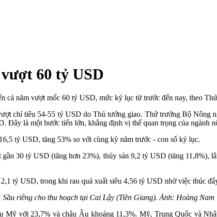
 vượt 60 tỷ USD
iến cả năm vượt mốc 60 tỷ USD, mức kỷ lục từ trước đến nay, theo Th
vượt chỉ tiêu 54-55 tỷ USD do Thủ tướng giao. Thứ trưởng Bộ Nông ng
SD. Đây là một bước tiến lớn, khẳng định vị thế quan trọng của ngành n
16,5 tỷ USD, tăng 53% so với cùng kỳ năm trước - con số kỷ lục.
ạt gần 30 tỷ USD (tăng hơn 23%), thủy sản 9,2 tỷ USD (tăng 11,8%), 
2,1 tỷ USD, trong khi rau quả xuất siêu 4,56 tỷ USD nhờ việc thúc đ
Sầu riêng cho thu hoạch tại Cai Lậy (Tiền Giang). Ảnh: Hoàng Nam
hâu Mỹ với 23,7% và châu Âu khoảng 11,3%. Mỹ, Trung Quốc và Nhật Bả