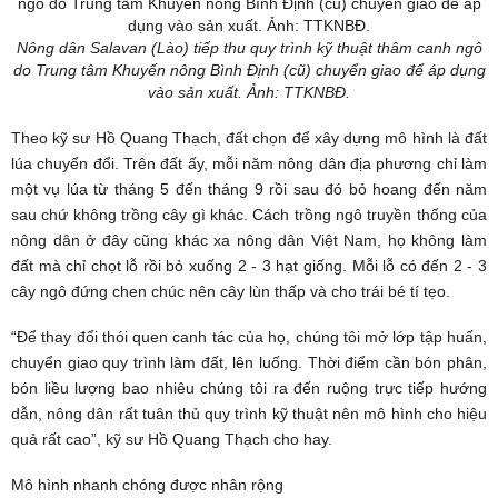
Nông dân Salavan (Lào) tiếp thu quy trình kỹ thuật thâm canh ngô
do Trung tâm Khuyến nông Bình Định (cũ) chuyển giao để áp dụng
vào sản xuất. Ảnh:
TTKNBĐ.
Theo kỹ sư Hồ Quang Thạch, đất chọn để xây dựng mô hình là đất
lúa chuyển đổi. Trên đất ấy, mỗi năm nông dân địa phương chỉ làm
một vụ lúa từ tháng 5 đến tháng 9 rồi sau đó bỏ hoang đến năm
sau chứ không trồng cây gì khác. Cách trồng ngô truyền thống của
nông dân ở đây cũng khác xa nông dân Việt Nam, họ không làm
đất mà chỉ chọt lỗ rồi bỏ xuống 2 - 3 hạt giống. Mỗi lỗ có đến 2 - 3
cây ngô đứng chen chúc nên cây lùn thấp và cho trái bé tí tẹo.
“Để thay đổi thói quen canh tác của họ, chúng tôi mở lớp tập huấn,
chuyển giao quy trình làm đất, lên luống. Thời điểm cần bón phân,
bón liều lượng bao nhiêu chúng tôi ra đến ruộng trực tiếp hướng
dẫn, nông dân rất tuân thủ quy trình kỹ thuật nên mô hình cho hiệu
quả rất cao”, kỹ sư Hồ Quang Thạch cho hay.
Mô hình nhanh chóng được nhân rộng