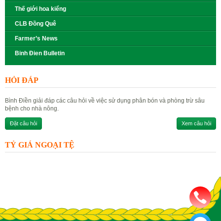
Thế giới hoa kiểng
CLB Đồng Quê
Farmer’s News
Binh Đien Bulletin
HỎI ĐÁP
Bình Điền giải đáp các câu hỏi về việc sử dụng phân bón và phòng trừ sâu
bệnh cho nhà nông.
Đặt câu hỏi
Xem câu hỏi
TỶ GIÁ NGOẠI TỆ