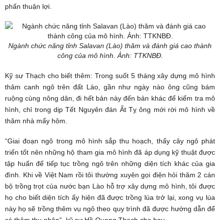
phấn thuận lợi.
Ngành chức năng tỉnh Salavan (Lào) thăm và đánh giá cao thành
công của mô hình. Ảnh:
TTKNBĐ.
Kỹ sư Thạch cho biết thêm: Trong suốt 5 tháng xây dựng mô hình
thâm canh ngô trên đất Lào, gần như ngày nào ông cũng bám
ruộng cùng nông dân, đi hết bản này đến bản khác để kiểm tra mô
hình, chỉ trong dịp Tết Nguyên đán Ất Tỵ ông mới rời mô hình về
thăm nhà mấy hôm.
“Giai đoạn ngô trong mô hình sắp thu hoạch, thấy cây ngô phát
triển tốt nên những hộ tham gia mô hình đã áp dụng kỹ thuật được
tập huấn để tiếp tục trồng ngô trên những diện tích khác của gia
đình. Khi về Việt Nam rồi tôi thường xuyên gọi điện hỏi thăm 2 cán
bộ trồng trọt của nước bạn Lào hỗ trợ xây dựng mô hình, tôi được
họ cho biết diện tích ấy hiện đã được trồng lúa trở lại, xong vụ lúa
này họ sẽ trồng thêm vụ ngô theo quy trình đã được hướng dẫn để