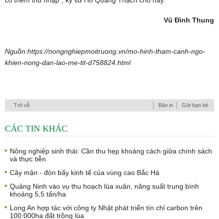
có thêm thu nhập”, kỹ sư Hồ Quang Thạch cho hay.
Vũ Đình Thung
Nguồn:https://nongnghiepmoitruong.vn/mo-hinh-tham-canh-ngo-
khien-nong-dan-lao-me-tit-d758824.html
Trở về
Bản in
Gởi bạn bè
CÁC TIN KHÁC
Nông nghiệp sinh thái: Cần thu hẹp khoảng cách giữa chính sách
và thực tiễn
Cây mận - đòn bẩy kinh tế của vùng cao Bắc Hà
Quảng Ninh vào vụ thu hoạch lúa xuân, năng suất trung bình
khoảng 5,5 tấn/ha
Long An hợp tác với công ty Nhật phát triển tín chỉ carbon trên
100.000ha đất trồng lúa