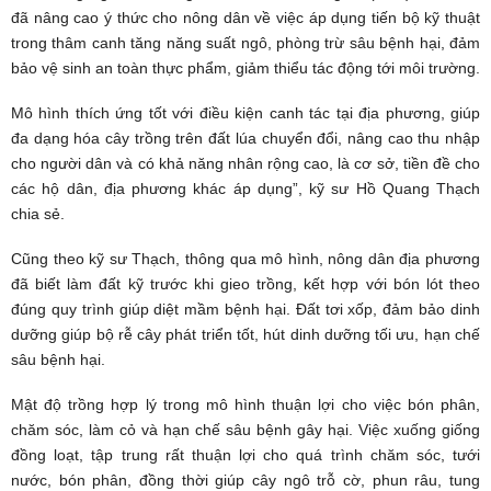
đã nâng cao ý thức cho nông dân về việc áp dụng tiến bộ kỹ thuật
trong thâm canh tăng năng suất ngô, phòng trừ sâu bệnh hại, đảm
bảo vệ sinh an toàn thực phẩm, giảm thiểu tác động tới môi trường.
Mô hình thích ứng tốt với điều kiện canh tác tại địa phương, giúp
đa dạng hóa cây trồng trên đất lúa chuyển đổi, nâng cao thu nhập
cho người dân và có khả năng nhân rộng cao, là cơ sở, tiền đề cho
các hộ dân, địa phương khác áp dụng”, kỹ sư Hồ Quang Thạch
chia sẻ.
Cũng theo kỹ sư Thạch, thông qua mô hình, nông dân địa phương
đã biết làm đất kỹ trước khi gieo trồng, kết hợp với bón lót theo
đúng quy trình giúp diệt mầm bệnh hại. Đất tơi xốp, đảm bảo dinh
dưỡng giúp bộ rễ cây phát triển tốt, hút dinh dưỡng tối ưu, hạn chế
sâu bệnh hại.
Mật độ trồng hợp lý trong mô hình thuận lợi cho việc bón phân,
chăm sóc, làm cỏ và hạn chế sâu bệnh gây hại. Việc xuống giống
đồng loạt, tập trung rất thuận lợi cho quá trình chăm sóc, tưới
nước, bón phân, đồng thời giúp cây ngô trỗ cờ, phun râu, tung