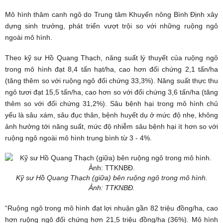
Mô hình thâm canh ngô do Trung tâm Khuyến nông Bình Định xây
dựng sinh trưởng, phát triển vượt trội so với những ruộng ngô
ngoài mô hình.
Theo kỹ sư Hồ Quang Thạch, năng suất lý thuyết của ruộng ngô
trong mô hình đạt 8,4 tấn hạt/ha, cao hơn đối chứng 2,1 tấn/ha
(tăng thêm so với ruộng ngô đối chứng 33,3%). Năng suất thực thu
ngô tươi đạt 15,5 tấn/ha, cao hơn so với đối chứng 3,6 tấn/ha (tăng
thêm so với đối chứng 31,2%). Sâu bệnh hại trong mô hình chủ
yếu là sâu xám, sâu đục thân, bệnh huyết dụ ở mức độ nhẹ, không
ảnh hưởng tới năng suất, mức độ nhiễm sâu bệnh hại ít hơn so với
ruộng ngô ngoài mô hình trung bình từ 3 - 4%.
Kỹ sư Hồ Quang Thạch (giữa) bên ruộng ngô trong mô hình.
Ảnh:
TTKNBĐ.
“Ruộng ngô trong mô hình đạt lợi nhuận gần 82 triệu đồng/ha, cao
hơn ruộng ngô đối chứng hơn 21,5 triệu đồng/ha (36%). Mô hình