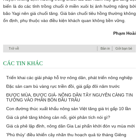
biến là do các tỉnh trồng chuối ở miền xuôi bị ảnh hưởng nặng bởi
bão Yagi nên giá chuối tăng. Giá bán chuối tiêu hồng thường không
ổn định, phụ thuộc vào điều kiện khách quan không bền vững.
Phạm Hoài
Trở về
Bản in
Gởi bạn bè
CÁC TIN KHÁC
Triển khai các giải pháp hỗ trợ nông dân, phát triển nông nghiệp
Đặc sản cam bù vàng rực triền đồi, giá gấp đôi năm trước
ĐƯỢC MÙA, ĐƯỢC GIÁ- NÔNG DÂN TÂY NGUYÊN CÀNG TIN
TƯỞNG VÀO PHÂN BÓN ĐẦU TRÂU
Con đường thúc xuất khẩu nông sản Việt tăng giá trị gấp 10 lần
Giá cà phê tăng không cản nổi, giới phân tích nói gì?
Giá cà phê lập đỉnh, nông dân Gia Lai phấn khởi đón vụ mùa mới
'Phù thủy' điều khiển cây nhãn thu hoạch quả từ tháng Giêng