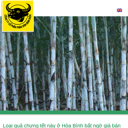
Loại quả chưng tết này ở Hòa Bình bất ngờ giá bán