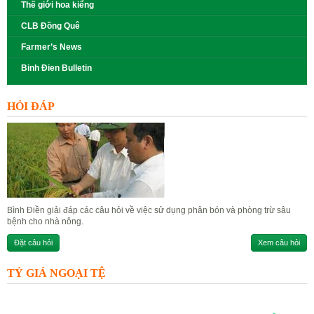
Thế giới hoa kiểng
CLB Đồng Quê
Farmer’s News
Binh Đien Bulletin
HỎI ĐÁP
Bình Điền giải đáp các câu hỏi về việc sử dụng phân bón và phòng trừ sâu
bệnh cho nhà nông.
Đặt câu hỏi
Xem câu hỏi
TỶ GIÁ NGOẠI TỆ