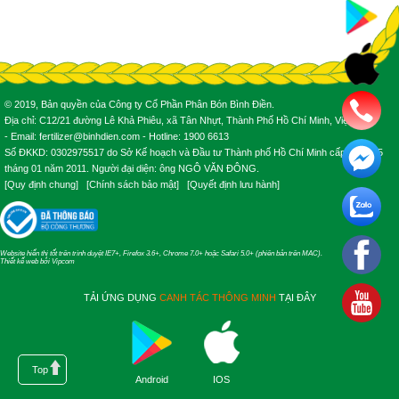
© 2019, Bản quyền của Công ty Cổ Phần Phân Bón Bình Điền.
Địa chỉ: C12/21 đường Lê Khả Phiêu, xã Tân Nhựt, Thành Phố Hồ Chí Minh, Việt Nam.
- Email: fertilizer@binhdien.com - Hotline: 1900 6613
Số ĐKKD: 0302975517 do Sở Kế hoạch và Đầu tư Thành phố Hồ Chí Minh cấp ngày 25
tháng 01 năm 2011. Người đại diện: ông NGÔ VĂN ĐÔNG.
[
Quy định chung
] [
Chính sách bảo mật
] [
Quyết định lưu hành
]
Website hiển thị tốt trên trình duyệt IE7+, Firefox 3.6+, Chrome 7.0+ hoặc Safari 5.0+ (phiên bản trên MAC).
Thiết kế web
bởi
Vipcom
TẢI ỨNG DỤNG
CANH TÁC THÔNG MINH
TẠI ĐÂY
Top
Android
IOS