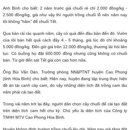
Anh Bình cho biết: 2 năm trước giá chuối rẻ chỉ 2.000 đồng/kg -
2.500 đồng/kg, giá như vậy thì người trồng chuối lỗ nên năm nay
tôi không "hãm” để chuối Tết.
Qua bán rải rác quanh năm, cây có quả đến đâu bán đến đó. Vườn
của tôi bán hết quả cách đây 4 - 5 tháng, giá lúc đó chỉ khoảng
5.000 đồng/kg. Đến giờ giá trên 12.000 đồng/kg, thương lái hỏi liên
tục. Có buồng họ đặt 600.000 đồng nhưng cũng không có chuối
bán. Từ giờ đến sát Tết giá còn cao hơn nữa.
Ông Bùi Văn Dán, Trưởng phòng NN&PTNT huyện Cao Phong
(tỉnh Hòa Bình) cho biết: Hiện nay, huyện đang tập trung thực hiện
đề án tái canh cây cam, do vậy những diện tích đã trồng cam lâu
năm phải cải tạo đất.
Trong vài năm trở lại đây, người dân chọn cây chuối để cải tạo đất
trên diện tích cam hết chu kỳ. Chủ yếu là diện tích của Công ty
TNHH MTV Cao Phong Hòa Bình.
Huyện không định hướng trồng chuối lâu dài. Năm nay giá tăng đột