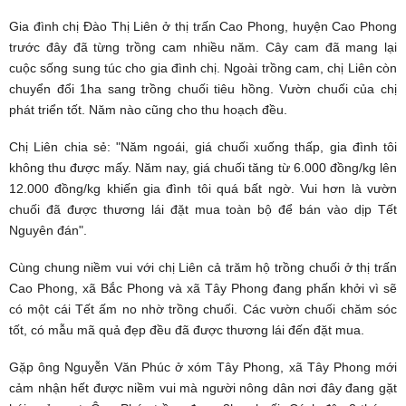
Gia đình chị Đào Thị Liên ở thị trấn Cao Phong, huyện Cao Phong
trước đây đã từng trồng cam nhiều năm. Cây cam đã mang lại
cuộc sống sung túc cho gia đình chị. Ngoài trồng cam, chị Liên còn
chuyển đổi 1ha sang trồng chuối tiêu hồng. Vườn chuối của chị
phát triển tốt. Năm nào cũng cho thu hoạch đều.
Chị Liên chia sẻ: "Năm ngoái, giá chuối xuống thấp, gia đình tôi
không thu được mấy. Năm nay, giá chuối tăng từ 6.000 đồng/kg lên
12.000 đồng/kg khiến gia đình tôi quá bất ngờ. Vui hơn là vườn
chuối đã được thương lái đặt mua toàn bộ để bán vào dịp Tết
Nguyên đán".
Cùng chung niềm vui với chị Liên cả trăm hộ trồng chuối ở thị trấn
Cao Phong, xã Bắc Phong và xã Tây Phong đang phấn khởi vì sẽ
có một cái Tết ấm no nhờ trồng chuối. Các vườn chuối chăm sóc
tốt, có mẫu mã quả đẹp đều đã được thương lái đến đặt mua.
Gặp ông Nguyễn Văn Phúc ở xóm Tây Phong, xã Tây Phong mới
cảm nhận hết được niềm vui mà người nông dân nơi đây đang gặt