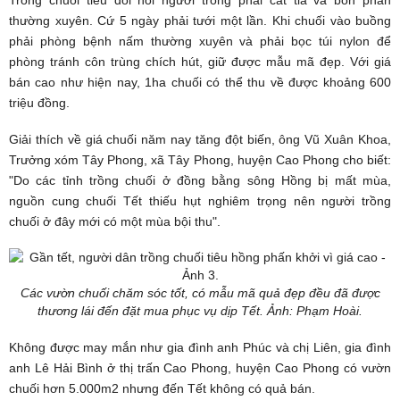
Trồng chuối tiêu đòi hỏi người trồng phải cắt tỉa và bón phân
thường xuyên. Cứ 5 ngày phải tưới một lần. Khi chuối vào buồng
phải phòng bệnh nấm thường xuyên và phải bọc túi nylon để
phòng tránh côn trùng chích hút, giữ được mẫu mã đẹp. Với giá
bán cao như hiện nay, 1ha chuối có thể thu về được khoảng 600
triệu đồng.
Giải thích về giá chuối năm nay tăng đột biến, ông Vũ Xuân Khoa,
Trưởng xóm Tây Phong, xã Tây Phong, huyện Cao Phong cho biết:
"Do các tỉnh trồng chuối ở đồng bằng sông Hồng bị mất mùa,
nguồn cung chuối Tết thiếu hụt nghiêm trọng nên người trồng
chuối ở đây mới có một mùa bội thu".
Các vườn chuối chăm sóc tốt, có mẫu mã quả đẹp đều đã được
thương lái đến đặt mua phục vụ dịp Tết. Ảnh: Phạm Hoài.
Không được may mắn như gia đình anh Phúc và chị Liên, gia đình
anh Lê Hải Bình ở thị trấn Cao Phong, huyện Cao Phong có vườn
chuối hơn 5.000m2 nhưng đến Tết không có quả bán.