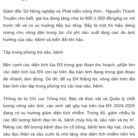
Giám đốc Sở Nông nghiệp và Phát triển nông thôn - Nguyễn Thanh
Truyền cho biết, giá lúa đang tăng nhẹ từ 800-1.000 đồng/kg so với
trước tết và có xu hướng tiếp tục tăng. Đây là một tín hiệu đáng
mừng cho nông dân trong lúc chi phí sản xuất tăng cao do ảnh
hưởng của sâu, bệnh và biến đổi khí hậu.
Tập trung phòng trừ sâu, bệnh
Bên cạnh các diện tích lúa ĐX trong giai đoạn thu hoạch, phần lớn
các diện tích lúa ĐX còn lại trên địa bàn tỉnh đang trong giai đoạn
đẻ nhánh, làm đòng. Do đó, để vụ ĐX thắng lợi, nông dân trên địa
bàn tỉnh cần tập trung phòng trừ các loại sâu, bệnh.
Thông tin từ Chi cục Trồng trọt, Bảo vệ thực vật và Quản lý
chất
lượng nông sản
tỉnh, các sinh vật gây hại trên lúa ĐX 2024-2025
đang có xu hướng giảm diện tích nhiễm. Trong đó, giảm nhiều là
các đối tượng bệnh đạo ôn lá, bệnh cháy bìa lá, sâu năn và bọ trĩ.
Riêng các đối tượng bệnh đạo ôn cổ bông, bệnh lem lép hạt, chuột,
sâu đục thân và sâu cuốn lá nhỏ tăng nhẹ diện tích nhiễm trên trà