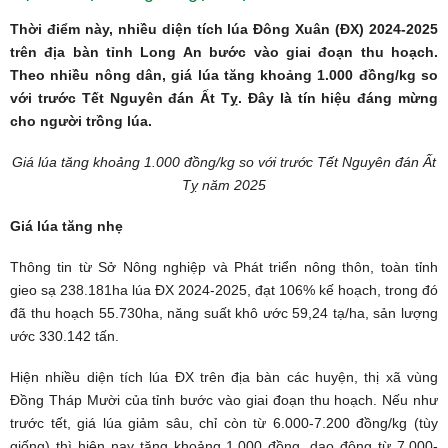
Thời điểm này, nhiều diện tích lúa Đông Xuân (ĐX) 2024-2025
trên địa bàn tỉnh Long An bước vào giai đoạn thu hoạch.
Theo nhiều nông dân, giá lúa tăng khoảng 1.000 đồng/kg so
với trước Tết Nguyên đán Ất Tỵ. Đây là tín hiệu đáng mừng
cho người trồng lúa.
Giá lúa tăng khoảng 1.000 đồng/kg so với trước Tết Nguyên đán Ất
Tỵ năm 2025
Giá lúa tăng nhẹ
Thông tin từ Sở Nông nghiệp và Phát triển nông thôn, toàn tỉnh
gieo sạ 238.181ha lúa ĐX 2024-2025, đạt 106% kế hoạch, trong đó
đã thu hoạch 55.730ha, năng suất khô ước 59,24 tạ/ha, sản lượng
ước 330.142 tấn.
Hiện nhiều diện tích lúa ĐX trên địa bàn các huyện, thị xã
vùng
Đồng Tháp Mười
của tỉnh bước vào giai đoạn thu hoạch. Nếu như
trước tết, giá lúa giảm sâu, chỉ còn từ 6.000-7.200 đồng/kg (tùy
giống) thì hiện nay tăng khoảng 1.000 đồng, dao động từ 7.000-