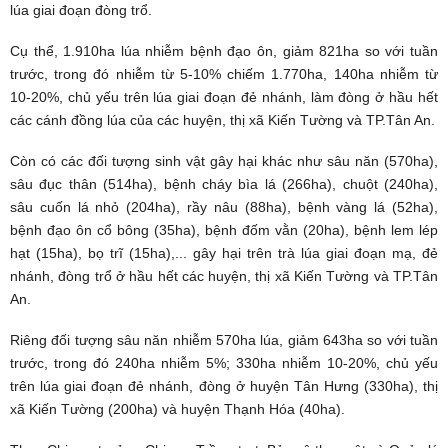
lúa giai đoạn đòng trổ.
Cụ thể, 1.910ha lúa nhiễm bệnh đạo ôn, giảm 821ha so với tuần
trước, trong đó nhiễm từ 5-10% chiếm 1.770ha, 140ha nhiễm từ
10-20%, chủ yếu trên lúa giai đoạn đẻ nhánh, làm đòng ở hầu hết
các cánh đồng lúa của các huyện, thị xã Kiến Tường và TP.Tân An.
Còn có các đối tượng sinh vật gây hại khác như sâu năn (570ha),
sâu đục thân (514ha), bệnh cháy bìa lá (266ha), chuột (240ha),
sâu cuốn lá nhỏ (204ha), rầy nâu (88ha), bệnh vàng lá (52ha),
bệnh đạo ôn cổ bông (35ha), bệnh đốm vằn (20ha), bệnh lem lép
hạt (15ha), bọ trĩ (15ha),... gây hại trên trà lúa giai đoạn mạ, đẻ
nhánh, đòng trổ ở hầu hết các huyện, thị xã Kiến Tường và TP.Tân
An.
Riêng đối tượng sâu năn nhiễm 570ha lúa, giảm 643ha so với tuần
trước, trong đó 240ha nhiễm 5%; 330ha nhiễm 10-20%, chủ yếu
trên lúa giai đoạn đẻ nhánh, đòng ở huyện Tân Hưng (330ha), thị
xã Kiến Tường (200ha) và huyện Thạnh Hóa (40ha).