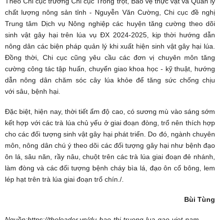
Theo Chi cục trưởng Chi cục Trồng trọt, Bảo vệ thực vật và Quản lý
chất lượng nông sản tỉnh - Nguyễn Văn Cường, Chi cục đề nghị
Trung tâm Dịch vụ Nông nghiệp các huyện tăng cường theo dõi
sinh vật gây hại trên lúa vụ ĐX 2024-2025, kịp thời hướng dẫn
nông dân các biện pháp quản lý khi xuất hiện sinh vật gây hại lúa.
Đồng thời, Chi cục cũng yêu cầu các đơn vị chuyên môn tăng
cường công tác tập huấn, chuyển giao khoa học - kỹ thuật, hướng
dẫn nông dân chăm sóc cây lúa khỏe để tăng sức chống chịu
với
sâu, bệnh hại
.
Đặc biệt, hiện nay, thời tiết ẩm độ cao, có sương mù vào sáng sớm
kết hợp với các trà lúa chủ yếu ở giai đoạn đòng, trổ nên thích hợp
cho các đối tượng sinh vật gây hại phát triển. Do đó, ngành chuyên
môn, nông dân chú ý theo dõi các đối tượng gây hại như bệnh đạo
ôn lá, sâu năn, rầy nâu, chuột trên các trà lúa giai đoạn đẻ nhánh,
làm đòng và các đối tượng bệnh cháy bìa lá, đạo ôn cổ bông, lem
lép hạt trên trà lúa giai đoạn trổ chín./.
Bùi Tùng
Nguồn:https://theleader.vn/du-bao-thi-truong-lua-gao-viet-nam-