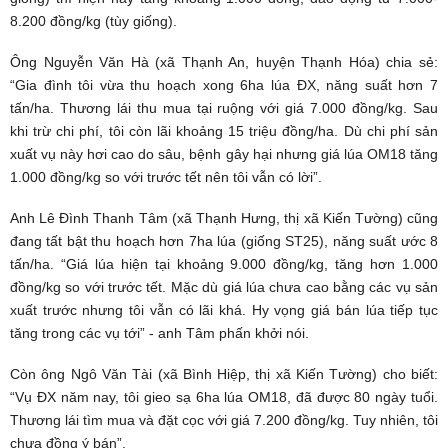
8.200 đồng/kg (tùy giống).
Ông Nguyễn Văn Hà (xã Thạnh An, huyện Thạnh Hóa) chia sẻ:
“Gia đình tôi vừa thu hoạch xong 6ha lúa ĐX, năng suất hơn 7
tấn/ha. Thương lái thu mua tại ruộng với giá 7.000 đồng/kg. Sau
khi trừ chi phí, tôi còn lãi khoảng 15 triệu đồng/ha. Dù chi phí sản
xuất vụ này hơi cao do sâu, bệnh gây hại nhưng giá lúa OM18 tăng
1.000 đồng/kg so với trước tết nên tôi vẫn có lời”.
Anh Lê Đình Thanh Tâm (xã Thạnh Hưng, thị xã Kiến Tường) cũng
đang tất bật thu hoạch hơn 7ha lúa (giống ST25), năng suất ước 8
tấn/ha. “Giá lúa hiện tại khoảng 9.000 đồng/kg, tăng hơn 1.000
đồng/kg so với trước tết. Mặc dù giá lúa chưa cao bằng các vụ sản
xuất trước nhưng tôi vẫn có lãi khá. Hy vọng giá bán lúa tiếp tục
tăng trong các vụ tới” - anh Tâm phấn khởi nói.
Còn ông Ngô Văn Tài (xã Bình Hiệp, thị xã Kiến Tường) cho biết:
“Vụ ĐX năm nay, tôi gieo sạ 6ha lúa OM18, đã được 80 ngày tuổi.
Thương lái tìm mua và đặt cọc với giá 7.200 đồng/kg. Tuy nhiên, tôi
chưa đồng ý bán”.