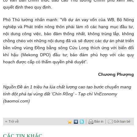
có văn bản chính thức báo cáo Thủ tướng Chính phủ xem xét,
quyết định theo quy định.
Phó Thủ tướng nhấn mạnh: “Về dự án vay vốn của WB, Bộ Nông
nghiệp và Phát triển nông thôn phải làm rõ các hạng mục đầu tư,
nội dung công việc, bảo đảm thống nhất, không trùng lắp, không
chồng chéo với những nội dung đã và sẽ được các dự án phát triển
bền vững vùng Đồng bằng sông Cửu Long thích ứng với biến đổi
khí hậu (Mekong DPO) đầu tư; bảo đảm phù hợp với các quy
hoạch được cấp có thẩm quyền phê duyệt”.
Chương Phượng
Nguồn:
Đề án 1 triệu ha lúa chất lượng cao tạo bước chuyển mang
tính đột phá tại vùng đất 'Chín Rồng' - Tạp chí VnEconomy
(baomoi.com)
Trở về
Bản in
Gởi bạn bè
CÁC TIN KHÁC