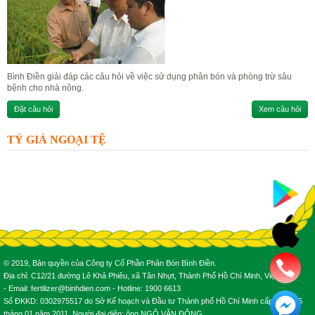
Bình Điền giải đáp các câu hỏi về việc sử dụng phân bón và phòng trừ sâu
bệnh cho nhà nông.
Đặt câu hỏi
Xem câu hỏi
TỶ GIÁ NGOẠI TỆ
© 2019, Bản quyền của Công ty Cổ Phần Phân Bón Bình Điền.
Địa chỉ: C12/21 đường Lê Khả Phiêu, xã Tân Nhựt, Thành Phố Hồ Chí Minh, Việt Nam.
- Email: fertilizer@binhdien.com - Hotline: 1900 6613
Số ĐKKD: 0302975517 do Sở Kế hoạch và Đầu tư Thành phố Hồ Chí Minh cấp ngày 25
tháng 01 năm 2011. Người đại diện: ông NGÔ VĂN ĐÔNG.