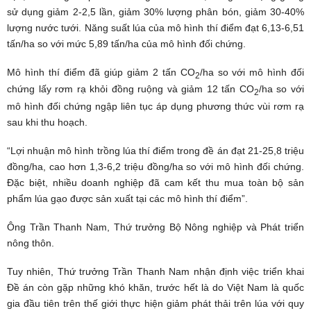
sử dụng giảm 2-2,5 lần, giảm 30% lượng phân bón, giảm 30-40%
lượng nước tưới. Năng suất lúa của mô hình thí điểm đạt 6,13-6,51
tấn/ha so với mức 5,89 tấn/ha của mô hình đối chứng.
Mô hình thí điểm đã giúp giảm 2 tấn CO
/ha so với mô hình đối
2
chứng lấy rơm rạ khỏi đồng ruộng và giảm 12 tấn CO
/ha so với
2
mô hình đối chứng ngập liên tục áp dụng phương thức vùi rơm rạ
sau khi thu hoạch.
“Lợi nhuận mô hình trồng lúa thí điểm trong đề án đạt 21-25,8 triệu
đồng/ha, cao hơn 1,3-6,2 triệu đồng/ha so với mô hình đối chứng.
Đặc biệt, nhiều doanh nghiệp đã cam kết thu mua toàn bộ sản
phẩm lúa gạo được sản xuất tại các mô hình thí điểm”.
Ông Trần Thanh Nam, Thứ trưởng Bộ Nông nghiệp và Phát triển
nông thôn.
Tuy nhiên, Thứ trưởng Trần Thanh Nam nhận định việc triển khai
Đề án còn gặp những khó khăn, trước hết là do Việt Nam là quốc
gia đầu tiên trên
thế giới
thực hiện giảm phát thải trên lúa với quy