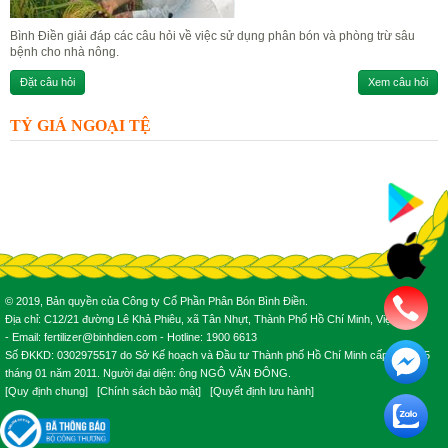
Bình Điền giải đáp các câu hỏi về việc sử dụng phân bón và phòng trừ sâu
bệnh cho nhà nông.
Đặt câu hỏi
Xem câu hỏi
TỶ GIÁ NGOẠI TỆ
© 2019, Bản quyền của Công ty Cổ Phần Phân Bón Bình Điền.
Địa chỉ: C12/21 đường Lê Khả Phiêu, xã Tân Nhựt, Thành Phố Hồ Chí Minh, Việt Nam.
- Email: fertilizer@binhdien.com - Hotline: 1900 6613
Số ĐKKD: 0302975517 do Sở Kế hoạch và Đầu tư Thành phố Hồ Chí Minh cấp ngày 25
tháng 01 năm 2011. Người đại diện: ông NGÔ VĂN ĐÔNG.
[
Quy định chung
] [
Chính sách bảo mật
] [
Quyết định lưu hành
]