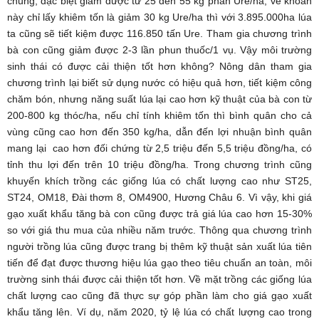
chung, đặc biệt giảm được từ 25 đến 55 kg phân Ure/ha, về khoản
này chỉ lấy khiêm tốn là giảm 30 kg Ure/ha thì với 3.895.000ha lúa
ta cũng sẽ tiết kiệm được 116.850 tấn Ure. Tham gia chương trình
bà con cũng giảm được 2-3 lần phun thuốc/1 vụ. Vậy môi trường
sinh thái có được cải thiện tốt hơn không? Nông dân tham gia
chương trình lại biết sử dụng nước có hiệu quả hơn, tiết kiệm công
chăm bón, nhưng năng suất lúa lại cao hơn kỹ thuật của bà con từ
200-800 kg thóc/ha, nếu chỉ tính khiêm tốn thì bình quân cho cả
vùng cũng cao hơn đến 350 kg/ha, dẫn đến lợi nhuận bình quân
mang lại cao hơn đối chứng từ 2,5 triệu đến 5,5 triệu đồng/ha, có
tỉnh thu lợi đến trên 10 triệu đồng/ha. Trong chương trình cũng
khuyến khích trồng các giống lúa có chất lượng cao như ST25,
ST24, OM18, Đài thơm 8, OM4900, Hương Châu 6. Vì vậy, khi giá
gạo xuất khẩu tăng bà con cũng được trả giá lúa cao hơn 15-30%
so với giá thu mua của nhiều năm trước. Thông qua chương trình
người trồng lúa cũng được trang bị thêm kỹ thuật sản xuất lúa tiên
tiến để đạt được thương hiệu lúa gạo theo tiêu chuẩn an toàn, môi
trường sinh thái được cải thiện tốt hơn. Về mặt trồng các giống lúa
chất lượng cao cũng đã thực sự góp phần làm cho giá gạo xuất
khẩu tăng lên. Ví dụ, năm 2020, tỷ lệ lúa có chất lượng cao trong