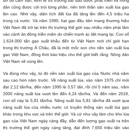
dở bỏ cấm vận, kinh tế thị trường bắt đầu được phát triển và nông
dân cũng được cởi trói từng phần, nên tinh thần sản xuất lúa gạo
lên cao. Nhờ vậy, diện tích đất lúa đã tăng lên đến 4,5 triệu ha
trong cả nước. Và năm 1990, hạt gạo đầu tiên mang thương hiệu
Việt Nam đã trở lại trên thị trường thế giới sau nhiều năm phải lâm
vào cảnh ăn đông triền miên do chiến tranh ác liệt mang lại. Con số
1.624.000 tấn gạo xuất khẩu đến từ Việt Nam mới chỉ giới hạn
trong thị trường Á Châu, đã là một mốc son cho nền sản xuất lúa
gạo Việt Nam, đồng thời báo hiệu cho thế giới biết rằng: Nông dân
Việt Nam sẽ vùng lên.
Và đúng như vậy, từ đó nền sản xuất lúa gạo của Nước nhà năm
sau cao hơn năm trước. Về năng suất lúa, vào năm 1975 chỉ mới
đạt 2,12 tấn/ha, đến năm 1995 là 3,57 tấn, rồi chỉ 5 năm sau, năm
2000 năng suất lúa vượt lên đến 4,24 tấn/ha. Và đến năm 2018,
con số này là 5,81 tấn/ha. Năng suất lúa 5,81 tấn/ha đã vượt qua
năng suất lúa của nhiều nước có truyền thống sản xuất lúa gạo
khác trong khu vực và trên thế giới. Và cứ như vậy làm cho kho lúa
gạo của Việt Nam ngày càng đầy, dẫn đến lượng gạo xuất ra trên
thị trường thế giới ngày càng tăng, đạt đỉnh 7,650 triệu tấn vào