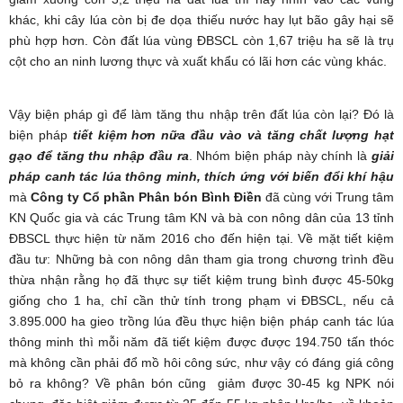
khác, khi cây lúa còn bị đe dọa thiếu nước hay lụt bão gây hại sẽ
phù hợp hơn. Còn đất lúa vùng ĐBSCL còn 1,67 triệu ha sẽ là trụ
cột cho an ninh lương thực và xuất khẩu có lãi hơn các vùng khác.
Vậy biện pháp gì để làm tăng thu nhập trên đất lúa còn lại? Đó là
biện pháp
tiết kiệm hơn nữa đầu vào và tăng chất lượng hạt
gạo để tăng thu nhập đầu ra
. Nhóm biện pháp này chính là
giải
pháp canh tác lúa thông minh, thích ứng với biến đổi khí hậu
mà
Công ty Cổ phần Phân bón Bình Điền
đã cùng với Trung tâm
KN Quốc gia và các Trung tâm KN và bà con nông dân của 13 tỉnh
ĐBSCL thực hiện từ năm 2016 cho đến hiện tại. Về mặt tiết kiệm
đầu tư: Những bà con nông dân tham gia trong chương trình đều
thừa nhận rằng họ đã thực sự tiết kiệm trung bình được 45-50kg
giống cho 1 ha, chỉ cần thử tính trong phạm vi ĐBSCL, nếu cả
3.895.000 ha gieo trồng lúa đều thực hiện biện pháp canh tác lúa
thông minh thì mỗi năm đã tiết kiệm được được 194.750 tấn thóc
mà không cần phải đổ mồ hôi công sức, như vậy có đáng giá công
bỏ ra không? Về phân bón cũng giảm được 30-45 kg NPK nói