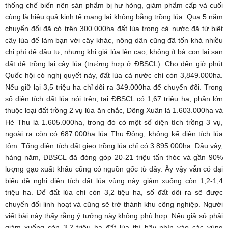
thống chế biến nên sản phẩm bị hư hỏng, giảm phẩm cấp và cuối
cùng là hiệu quả kinh tế mang lại không bằng trồng lúa. Qua 5 năm
chuyển đổi đã có trên 300.000ha đất lúa trong cả nước đã từ biệt
cây lúa để làm bạn với cây khác, nông dân cũng đã tốn khá nhiều
chi phí để đầu tư, nhưng khi giá lúa lên cao, không ít bà con lại san
đất để trồng lại cây lúa (trường hợp ở ĐBSCL). Cho đến giờ phút
Quốc hội có nghị quyết này, đất lúa cả nước chỉ còn 3,849.000ha.
Nếu giữ lại 3,5 triệu ha chỉ dôi ra 349.000ha để chuyển đổi. Trong
số diện tích đất lúa nói trên, tại ĐBSCL có 1,67 triệu ha, phần lớn
thuộc loại đất trồng 2 vụ lúa ăn chắc, Đông Xuân là 1.603.000ha và
Hè Thu là 1.605.000ha, trong đó có một số diện tích trồng 3 vụ,
ngoài ra còn có 687.000ha lúa Thu Đông, không kể diện tích lúa
tôm. Tổng diện tích đất gieo trồng lúa chỉ có 3.895.000ha. Dầu vậy,
hàng năm, ĐBSCL đã đóng góp 20-21 triệu tấn thóc và gần 90%
lượng gạo xuất khẩu cũng có nguồn gốc từ đây. Ấy vậy vẫn có đại
biểu đề nghị diện tích đất lúa vùng này giảm xuống còn 1,2-1,4
triệu ha. Để đất lúa chỉ còn 3,2 tiệu ha, số đất dôi ra sẽ được
chuyển đổi linh hoạt và cũng sẽ trở thành khu công nghiệp. Người
viết bài này thấy rằng ý tưởng này không phù hợp. Nếu giả sử phải
giảm xuống còn 3,2 triệu ha đất lúa thì hãy nhìn vào các vùng