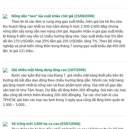
Nông dân “neo” lúa xuất khẩu chờ giá (15/08/2006)
Theo tin từ các đơn vị cung ứng gạo xuất khẩu, hiện giá lúa hè thu vừa
thu hoạch tăng cao nhất so mọi năm đứng ở mức 2.500-2.600 đ/kg nhưng
nông dân sấy xong vẫn neo hàng chờ giá. Nguyên nhân vì giá gạo xuất khẩu
từ tháng 6 đến nay vẫn có chiều hướng tăng nhẹ. Gạo xuất khẩu loại 5% tấm
đã lên 270 USD/tấn, loại 25% tấm giá 255 USD/tấn, tăng 7%. Theo Bộ nông
nghiệp và phát triển nông thôn trong tháng 7 lượng gạo xuất khẩu đạt 450.000
tấn, trị giá 121 triệu...
Giá nhiều mặt hàng đang tăng cao (10/7/2006)
Bước vào tuần thứ hai của tháng 7, giá nhiều mặt hàng thiết yếu trên thị
trường đã bắt đầu dao động theo chiều hướng tăng dần. Nhóm các mặt hàng
giá tăng mạnh nhất là nông sản và thực phẩm tươi sống. Giá một số gạo đặc
sản bán lẻ như Tám Xoan, Dự Bắc đã tăng thêm 200 đồng/kg. Giá bán các loại
đậu cũng đã nhích thêm khoảng 200-300 đồng/kg. Tại các chợ bán lẻ của
TPHCM, giá bán các loại rau tươi trong 3 ngày qua cũng đã tăng bình quân từ
1.000 – 3.000...
Sẽ trồng mới 3.600 ha ca cao (03/07/2006)