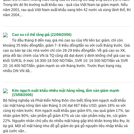
Trong khi đó thị trường xuất khẩu rau - quả của Việt Nam lại giảm mạnh. Nếu
năm 2001, rau quả Việt Nam xuất khẩu sang trên 42 nước và vùng lãnh thổ, thì
năm 2004,...
Cao su có thể tăng giá (22/08/2006)
Từ đầu tháng 8 đến nay, giá mủ cao su của VN liên tục giảm, chỉ còn
khoảng 35 triệu đồng/tấn, giảm 7- 8 triệu đồng/tấn so với cuối tháng trước. Giá
cao su bán tại các nhà vườn chỉ còn 28-29 triệu đồng/tấn. Về giá cao su XK,
phía đối tác chính của VN là TQ cũng đã đạt được ý định khống chế giá cao su
khối SVR3L ở mức 18.300-18.500 NDT/tấn, SVR 10: 16.500 NDT/tấn và SVR
20: 16.400 NDT/tấn, giảm mạnh so với tháng trước. Trước thực trạng này,
nhiều DN VN đã...
Kim ngạch xuất khẩu nhiều mặt hàng nông, lâm sản giảm mạnh
(15/08/2006)
Bộ Nông nghiệp và Phát triển Nông thôn cho biết, tổng kim ngạch xuất khẩu
các mặt hàng nông lâm sản tháng 3 chỉ đạt 487 triệu USD, giảm 18% so với
cùng kỳ năm trước. Kim ngạch xuất khẩu gạo giảm 6%, rau quả giảm 17%, lạc
nhân giảm 90%, sản phẩm gỗ giảm 47% và các sản phẩm mây, tre, cói giảm
22%. Nguyên nhân chủ yếu do nhiều mặt hàng gặp khó khăn trong tiêu thụ, bị
ép giá. Một số mặt hàng như đồ gỗ giảm do giá gỗ nguyên liệu nhập khẩu và
giá cước vận...