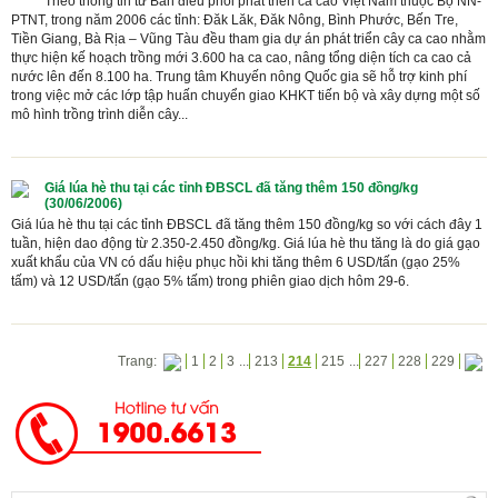
Theo thông tin từ Ban điều phối phát triển ca cao Việt Nam thuộc Bộ NN-
PTNT, trong năm 2006 các tỉnh: Đăk Lăk, Đăk Nông, Bình Phước, Bến Tre,
Tiền Giang, Bà Rịa – Vũng Tàu đều tham gia dự án phát triển cây ca cao nhằm
thực hiện kế hoạch trồng mới 3.600 ha ca cao, nâng tổng diện tích ca cao cả
nước lên đến 8.100 ha. Trung tâm Khuyến nông Quốc gia sẽ hỗ trợ kinh phí
trong việc mở các lớp tập huấn chuyển giao KHKT tiến bộ và xây dựng một số
mô hình trồng trình diễn cây...
Giá lúa hè thu tại các tỉnh ĐBSCL đã tăng thêm 150 đồng/kg
(30/06/2006)
Giá lúa hè thu tại các tỉnh ĐBSCL đã tăng thêm 150 đồng/kg so với cách đây 1
tuần, hiện dao động từ 2.350-2.450 đồng/kg. Giá lúa hè thu tăng là do giá gạo
xuất khẩu của VN có dấu hiệu phục hồi khi tăng thêm 6 USD/tấn (gạo 25%
tấm) và 12 USD/tấn (gạo 5% tấm) trong phiên giao dịch hôm 29-6.
Trang:
1
2
3
...
213
214
215
...
227
228
229