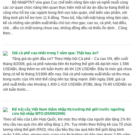
Bộ NN&PTNT vừa giao Cục chế biến nông lâm sản và nghề muối cùng
các cơ quan chức năng liên quan thực hiện một số dự án đầu tư trang thiết bị
cũng như hỗ trợ các ngành trong lĩnh vực bảo quản, chế biến sản phẩm, với
tổng kinh phí hỗ trợ hơn 11 tỉ đồng. Theo bộ, hầu hết mặt hàng nông lâm sản,
kể cả những sản phẩm xuất khẩu chủ lực như gạo, cao su, cà phê, hạt điều,
chè... đều có chất lượng chưa cao, không đồng đều và thiếu ổn định... Cũng
theo...
Giá cà phê cao nhất trong 7 năm qua: Thật hay ảo?
Tăng giá do giới đầu cơ? Theo Hiệp hội Cà phê – Ca cao VN, đến cuối
tháng 8/2006, giá cà phê rubosta trên thị trường thế giới đã đạt tới mức 1.586
USD/tấn, tăng thêm so với tuần trước đó tới 126 USD/tấn. Đây là mức giá chưa
từng có kể từ tháng 5/1999 đến nay. Giá cà phê rubosta xuất khẩu và thu mua
trong nước của VN nhờ thế cũng liên tục tăng mạnh. Đến ngày 28/8, giá cà
phê xuất khẩu vào khoảng 1.400-1.410 USD/tấn (FOB), tăng 70-80 USD/tấn so
với tuần trước....
Để trái cây Việt Nam thâm nhập thị trường thế giới trước ngưỡng
cửa hội nhập WTO (05/09/2006)
Theo số liệu của Liên Hợp Quốc, khi mức thu nhập của người dân tăng 1% thì
nhu cầu rau quả cho đời sống tăng 1,3%. Tuy nhiên theo thống kê của Tổ chức
lương nông thế giới (FAO), nhu cầu tiêu thụ rau quả trên thế giới tăng bình
quân 3,6% năm, nhưng mức cung của thị trường chỉ đáp ứng được 2,8% năm.