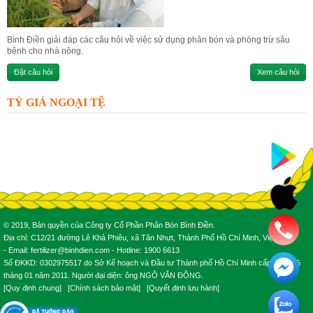
Bình Điền giải đáp các câu hỏi về việc sử dụng phân bón và phòng trừ sâu
bệnh cho nhà nông.
Đặt câu hỏi
Xem câu hỏi
TỶ GIÁ NGOẠI TỆ
© 2019, Bản quyền của Công ty Cổ Phần Phân Bón Bình Điền.
Địa chỉ: C12/21 đường Lê Khả Phiêu, xã Tân Nhựt, Thành Phố Hồ Chí Minh, Việt Nam.
- Email: fertilizer@binhdien.com - Hotline: 1900 6613
Số ĐKKD: 0302975517 do Sở Kế hoạch và Đầu tư Thành phố Hồ Chí Minh cấp ngày 25
tháng 01 năm 2011. Người đại diện: ông NGÔ VĂN ĐÔNG.
[
Quy định chung
] [
Chính sách bảo mật
] [
Quyết định lưu hành
]