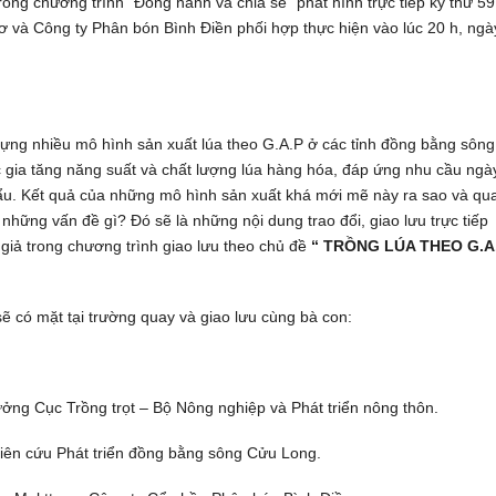
trong chương trình“ Đồng hành và chia sẻ” phát hình trực tiếp kỳ thứ 59
và Công ty Phân bón Bình Điền phối hợp thực hiện vào lúc 20 h, ngà
 dựng nhiều mô hình sản xuất lúa theo G.A.P ở các tỉnh đồng bằng sông
gia tăng năng suất và chất lượng lúa hàng hóa, đáp ứng nhu cầu ngà
khẩu. Kết quả của những mô hình sản xuất khá mới mẽ này ra sao và qu
 những vấn đề gì? Đó sẽ là những nội dung trao đổi, giao lưu trực tiếp
 giả trong chương trình giao lưu theo chủ đề
“ TRỒNG LÚA THEO G.A
 sẽ có mặt tại trường quay và giao lưu cùng bà con:
ởng Cục Trồng trọt – Bộ Nông nghiệp và Phát triển nông thôn.
iên cứu Phát triển đồng bằng sông Cửu Long.