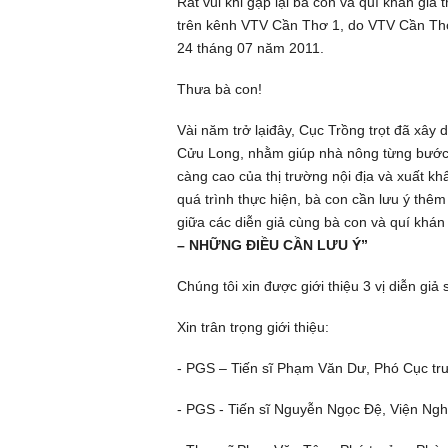
Rất vui khi gặp lại bà con và quí khán giả 
trên kênh VTV Cần Thơ 1, do VTV Cần Thơ 
24 tháng 07 năm 2011.
Thưa bà con!
Vài năm trở lạiđây, Cục Trồng trọt đã xây
Cửu Long, nhằm giúp nhà nông từng bước 
càng cao của thị trường nội địa và xuất 
quá trình thực hiện, bà con cần lưu ý thêm
giữa các diễn giả cùng bà con và quí khán
– NHỮNG ĐIỀU CẦN LƯU Ý”
Chúng tôi xin được giới thiệu 3 vị diễn giả
Xin trân trọng giới thiệu:
- PGS – Tiến sĩ Phạm Văn Dư, Phó Cục trư
- PGS - Tiến sĩ Nguyễn Ngọc Đệ, Viện Ngh