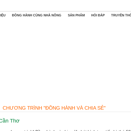
HIỆU
ĐỒNG HÀNH CÙNG NHÀ NÔNG
SẢN PHẨM
HỎI ĐÁP
TRUYỀN TH
CHƯƠNG TRÌNH "ĐỒNG HÀNH VÀ CHIA SẺ"
 Cần Thơ