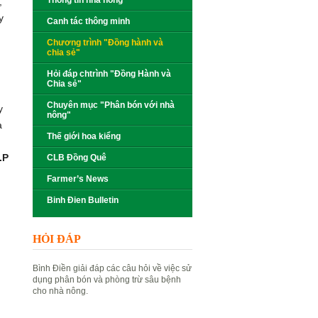
Thông tin nhà nông
,
y
Canh tác thông minh
Chương trình "Đồng hành và
chia sẻ"
Hỏi đáp chtrình "Đồng Hành và
Chia sẻ"
Chuyên mục "Phân bón với nhà
y
nông"
a
Thế giới hoa kiểng
.P
CLB Đồng Quê
Farmer’s News
Binh Đien Bulletin
HỎI ĐÁP
Bình Điền giải đáp các câu hỏi về việc sử
dụng phân bón và phòng trừ sâu bệnh
cho nhà nông.
Đặt câu hỏi
Xem câu hỏi