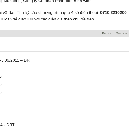
g Maktteng, Công ty Cổ phần Phân bón Bình Điền
ại về Ban Thư ký của chương trình qua 4 số điện thoại:
0710.2210200 
210233
để giao lưu với các diễn giả theo chủ đề trên.
Bản in
Gởi bạn 
 kỳ 06/2011 – DRT
ơ
ơ
ơ
 4 - DRT