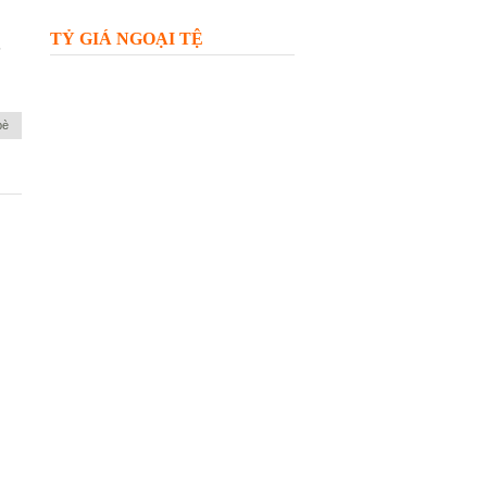
TỶ GIÁ NGOẠI TỆ
-
bè