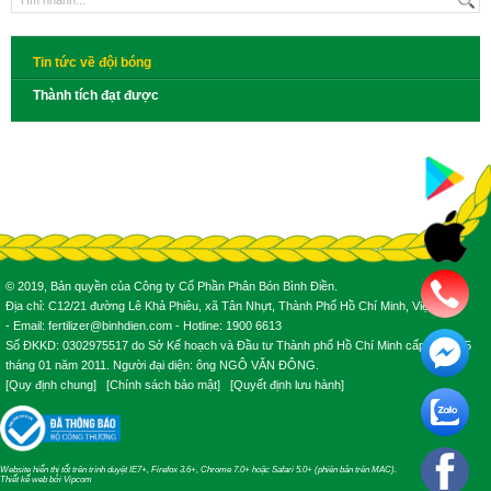
Tin tức về đội bóng
Thành tích đạt được
© 2019, Bản quyền của Công ty Cổ Phần Phân Bón Bình Điền.
Địa chỉ: C12/21 đường Lê Khả Phiêu, xã Tân Nhựt, Thành Phố Hồ Chí Minh, Việt Nam.
- Email: fertilizer@binhdien.com - Hotline: 1900 6613
Số ĐKKD: 0302975517 do Sở Kế hoạch và Đầu tư Thành phố Hồ Chí Minh cấp ngày 25
tháng 01 năm 2011. Người đại diện: ông NGÔ VĂN ĐÔNG.
[
Quy định chung
] [
Chính sách bảo mật
] [
Quyết định lưu hành
]
Website hiển thị tốt trên trình duyệt IE7+, Firefox 3.6+, Chrome 7.0+ hoặc Safari 5.0+ (phiên bản trên MAC).
Thiết kế web
bởi
Vipcom