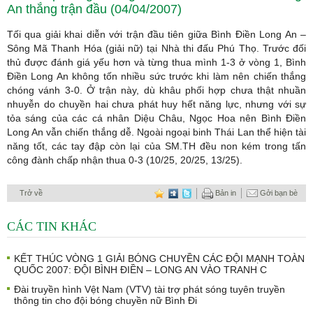
An thắng trận đầu (04/04/2007)
Tối qua giải khai diễn với trận đầu tiên giữa Bình Điền Long An –
Sông Mã Thanh Hóa (giải nữ) tại Nhà thi đấu Phú Thọ. Trước đối
thủ được đánh giá yếu hơn và từng thua mình 1-3 ở vòng 1, Bình
Điền Long An không tốn nhiều sức trước khi làm nên chiến thắng
chóng vánh 3-0. Ở trận này, dù khâu phối hợp chưa thật nhuần
nhuyễn do chuyền hai chưa phát huy hết năng lực, nhưng với sự
tỏa sáng của các cá nhân Diệu Châu, Ngọc Hoa nên Bình Điền
Long An vẫn chiến thắng dễ. Ngoài ngoại binh Thái Lan thể hiện tài
năng tốt, các tay đập còn lại của SM.TH đều non kém trong tấn
công đành chấp nhận thua 0-3 (10/25, 20/25, 13/25).
Trở về
Bản in
Gởi bạn bè
CÁC TIN KHÁC
KẾT THÚC VÒNG 1 GIẢI BÓNG CHUYỀN CÁC ĐỘI MẠNH TOÀN
QUỐC 2007: ĐỘI BÌNH ĐIỀN – LONG AN VÀO TRANH C
Đài truyền hình Vệt Nam (VTV) tài trợ phát sóng tuyên truyền
thông tin cho đội bóng chuyền nữ Bình Đi