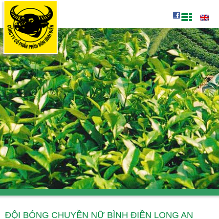
ĐỘI BÓNG CHUYỀN NỮ BÌNH ĐIỀN LONG AN