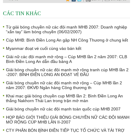
CÁC TIN KHÁC
Từ giải bóng chuyền nữ các đội mạnh MHB 2007: Doanh nghiệp
“xắn tay” làm bóng chuyền (06/02/2007)
Cúp MHB: Bình Điền Long An gặp NH Công Thương ở chung kết
Myanmar đoạt vé cuối cùng vào bán kết
Giải nữ các đội mạnh mở rộng – Cúp MHB lần 2 năm 2007: CLB
Bình Điền Long An dẫn đầu bảng A
Giải bóng chuyền nữ các đội mạnh mở rộng tranh cúp MHB lần 2
-2007: BÌNH ĐIỀN LONG AN ĐOẠT VÉ ĐẦU
Giải bóng chuyền nữ các đội mạnh mở rộng – Cúp MHB lần 2
năm 2007: ĐKVĐ Ngân hàng Công thương th
Khai mạc giải bóng chuyền cup MHB lần 2: Bình Điền Long An
thắng Nakhorn Thái Lan trong trận mở màn
Giải bóng chuyền nữ các đội mạnh toàn quốc cúp MHB 2007
HỌP BÁO GIỚI THIỆU GIẢI BÓNG CHUYỀN NỮ CÁC ĐỘI MẠNH
MỞ RỘNG CÚP MHB LẦN II-2007
CTY PHÂN BÓN BÌNH ĐIỀN TIẾP TỤC TỔ CHỨC VÀ TÀI TRỢ