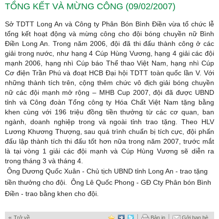
TỔNG KẾT VÀ MỪNG CÔNG (09/02/2007)
Sở TDTT Long An và Công ty Phân Bón Bình Điền vừa tổ chức lễ
tổng kết hoạt động và mừng công cho đội bóng chuyền nữ Bình
Điền Long An. Trong năm 2006, đội đã thi đấu thành công ở các
giải trong nước, như hạng 4 Cúp Hùng Vương, hạng 4 giải các đội
mạnh 2006, hạng nhì Cúp báo Thể thao Việt Nam, hạng nhì Cúp
Cơ điện Trần Phú và đoạt HCB Đại hội TDTT toàn quốc lần V. Với
những thành tích trên, cộng thêm chức vô địch giải bóng chuyền
nữ các đội mạnh mở rộng – MHB Cup 2007, đội đã được UBND
tỉnh và Công đoàn Tổng công ty Hóa Chất Việt Nam tặng bằng
khen cùng với 196 triệu đồng tiền thưởng từ các cơ quan, ban
ngành, doanh nghiệp trong và ngoài tỉnh trao tặng. Theo HLV
Lương Khương Thượng, sau quá trình chuẩn bị tích cực, đội phấn
đấu lập thành tích thi đấu tốt hơn nữa trong năm 2007, trước mắt
là tại vòng 1 giải các đội mạnh và Cúp Hùng Vương sẽ diễn ra
trong tháng 3 và tháng 4.
Ông Dương Quốc Xuân - Chủ tịch UBND tỉnh Long An - trao tặng
tiền thưởng cho đội.
Ông Lê Quốc Phong - GĐ Cty Phân bón Bình
Điền - trao bằng khen cho đội.
Trở về
Bản in
Gởi bạn bè