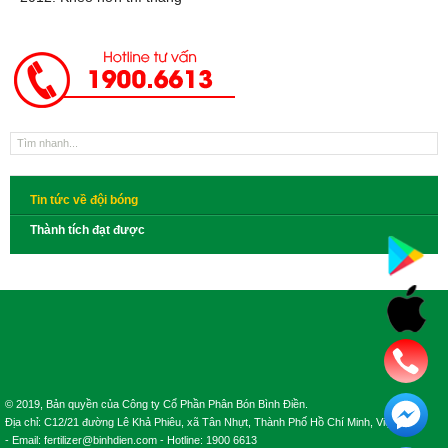
Tin tức về đội bóng
Thành tích đạt được
© 2019, Bản quyền của Công ty Cổ Phần Phân Bón Bình Điền.
Địa chỉ: C12/21 đường Lê Khả Phiêu, xã Tân Nhựt, Thành Phố Hồ Chí Minh, Việt Nam.
- Email: fertilizer@binhdien.com - Hotline: 1900 6613