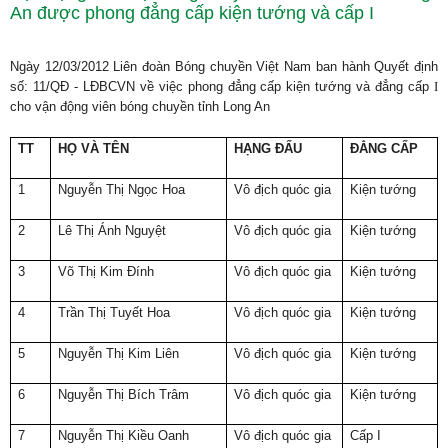
An được phong đẳng cấp kiện tướng và cấp I
Ngày 12/03/2012 Liên đoàn Bóng chuyền Việt Nam ban hành Quyết định
số: 11/QĐ - LĐBCVN về việc phong đẳng cấp kiện tướng và đẳng cấp
I
cho vận động viên bóng chuyền tỉnh Long An
TT
HỌ VÀ TÊN
HẠNG ĐẤU
ĐẲNG CẤP
1
Nguyễn Thị Ngọc Hoa
Vô địch quóc gia
Kiện tướng
2
Lê Thị Ánh Nguyệt
Vô địch quóc gia
Kiện tướng
3
Võ Thị Kim Đính
Vô địch quóc gia
Kiện tướng
4
Trần Thị Tuyết Hoa
Vô địch quóc gia
Kiện tướng
5
Nguyễn Thị Kim Liên
Vô địch quóc gia
Kiện tướng
6
Nguyễn Thị Bích Trâm
Vô địch quóc gia
Kiện tướng
7
Nguyễn Thị Kiều Oanh
Vô địch quóc gia
Cấp I