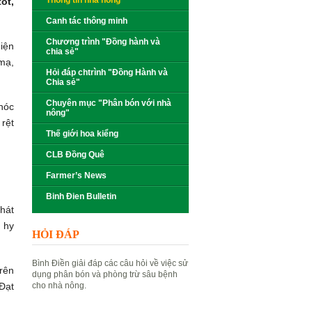
Thông tin nhà nông
ốt,
Canh tác thông minh
Chương trình "Đồng hành và
iện
chia sẻ"
 mạ,
Hỏi đáp chtrình "Đồng Hành và
Chia sẻ"
Chuyên mục "Phân bón với nhà
thóc
nông"
 rệt
Thế giới hoa kiểng
CLB Đồng Quê
Farmer’s News
Binh Đien Bulletin
hát
u hy
HỎI ĐÁP
Bình Điền giải đáp các câu hỏi về việc sử
rên
dụng phân bón và phòng trừ sâu bệnh
Đạt
cho nhà nông.
Đặt câu hỏi
Xem câu hỏi