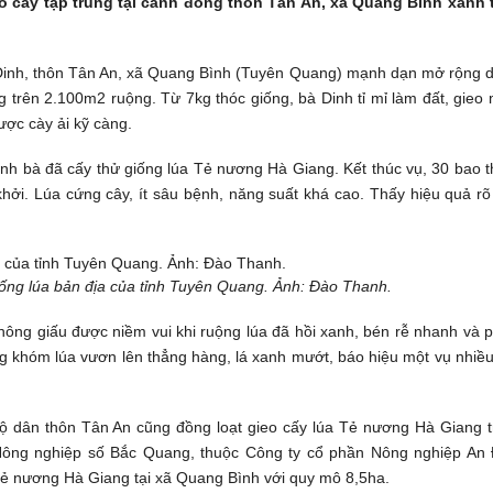
 cấy tập trung tại cánh đồng thôn Tân An, xã Quang Bình xanh t
Dinh, thôn Tân An, xã Quang Bình (Tuyên Quang) mạnh dạn mở rộng d
g
trên 2.100m2 ruộng. Từ 7kg thóc giống, bà Dinh tỉ mỉ làm đất, gieo
ợc cày ải kỹ càng.
ình bà đã cấy thử giống lúa Tẻ nương Hà Giang. Kết thúc vụ, 30 bao 
hởi. Lúa cứng cây, ít sâu bệnh, năng suất khá cao. Thấy hiệu quả rõ
ống lúa bản địa của tỉnh Tuyên Quang. Ảnh: Đào Thanh.
ông giấu được niềm vui khi ruộng lúa đã hồi xanh, bén rễ nhanh và p
ng khóm lúa vươn lên thẳng hàng, lá xanh mướt, báo hiệu một vụ nhiề
 hộ dân thôn Tân An cũng đồng loạt gieo cấy lúa Tẻ nương Hà Giang t
 Nông nghiệp số Bắc Quang, thuộc Công ty cổ phần Nông nghiệp An 
ẻ nương Hà Giang tại xã Quang Bình với quy mô 8,5ha.