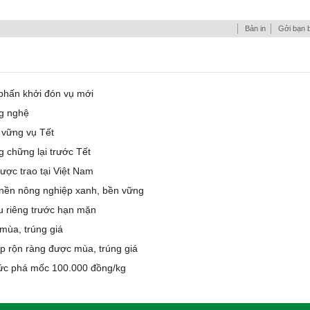
Bản in
Gởi bạn 
phấn khởi đón vụ mới
ng nghệ
ữ vững vụ Tết
g chững lại trước Tết
ược trao tại Việt Nam
 nền nông nghiệp xanh, bền vững
u riêng trước hạn mặn
mùa, trúng giá
ấp rộn ràng được mùa, trúng giá
hức phá mốc 100.000 đồng/kg