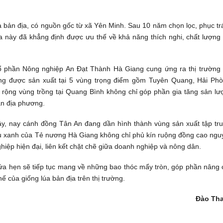
 bản địa, có nguồn gốc từ xã Yên Minh. Sau 10 năm chọn lọc, phục tr
úa này đã khẳng định được ưu thế về khả năng thích nghi, chất lượng
cổ phần Nông nghiệp An Đạt Thành Hà Giang cung ứng ra thị trường 
ng được sản xuất tại 5 vùng trọng điểm gồm Tuyên Quang, Hải Phò
rộng vùng trồng tại Quang Bình không chỉ góp phần gia tăng sản lư
ân địa phương.
, nay cánh đồng Tân An đang dần hình thành vùng sản xuất tập tru
Màu xanh của Tẻ nương Hà Giang không chỉ phủ kín ruộng đồng cao ngu
iệp hiện đại, liên kết chặt chẽ giữa doanh nghiệp và nông dân.
 hứa hẹn sẽ tiếp tục mang về những bao thóc mẩy tròn, góp phần nâng
ế của giống lúa bản địa trên thị trường.
Đào Th