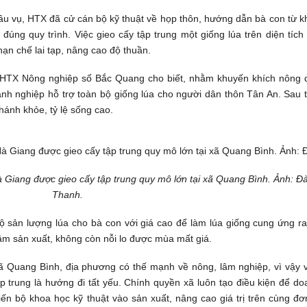
đầu vụ, HTX đã cử cán bộ kỹ thuật về họp thôn, hướng dẫn bà con từ 
úng quy trình. Việc gieo cấy tập trung một giống lúa trên diện tích
ạn chế lai tạp, nâng cao độ thuần.
TX Nông nghiệp số Bắc Quang cho biết, nhằm khuyến khích nông 
h nghiệp hỗ trợ toàn bộ giống lúa cho người dân thôn Tân An. Sau t
nhánh khỏe, tỷ lệ sống cao.
à Giang được gieo cấy tập trung quy mô lớn tại xã Quang Bình. Ảnh: Đ
Thanh.
ộ sản lượng lúa cho bà con với giá cao để làm
lúa giống
cung ứng ra 
âm sản xuất, không còn nỗi lo được mùa mất giá.
 Quang Bình, địa phương có thế mạnh về nông, lâm nghiệp, vì vậy v
p trung là hướng đi tất yếu. Chính quyền xã luôn tạo điều kiện để d
iến bộ khoa học kỹ thuật vào sản xuất, nâng cao giá trị trên cùng đơ