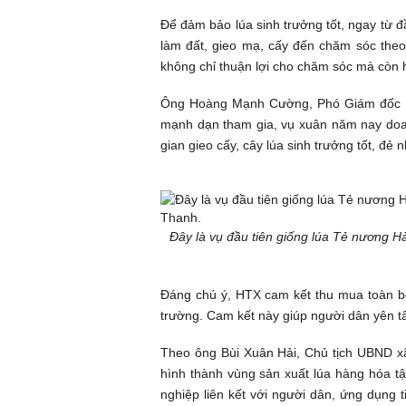
Để đảm bảo lúa sinh trưởng tốt, ngay từ 
làm đất, gieo mạ, cấy đến chăm sóc theo đ
không chỉ thuận lợi cho chăm sóc mà còn h
Ông Hoàng Mạnh Cường, Phó Giám đốc H
mạnh dạn tham gia, vụ xuân năm nay doan
gian gieo cấy, cây lúa sinh trưởng tốt, đẻ 
Đây là vụ đầu tiên giống lúa Tẻ nương H
Đáng chú ý, HTX cam kết thu mua toàn b
trường. Cam kết này giúp người dân yên t
Theo ông Bùi Xuân Hải, Chủ tịch UBND xã
hình thành vùng sản xuất lúa hàng hóa tậ
nghiệp liên kết với người dân, ứng dụng t