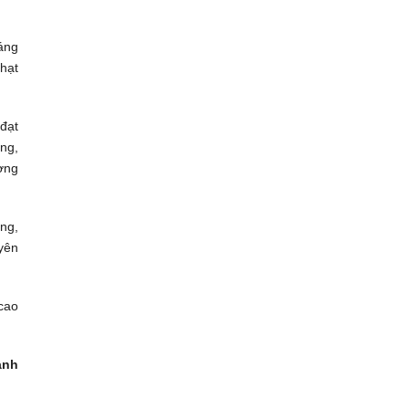
áng
 hạt
đạt
ng,
ợng
ng,
yên
 cao
anh