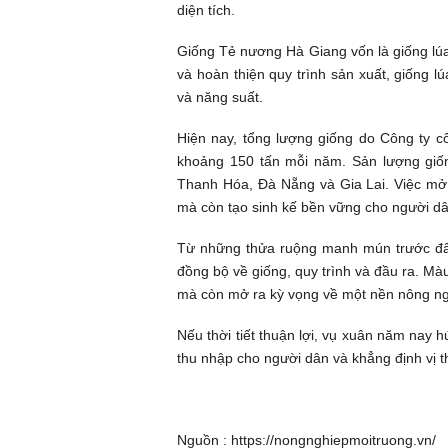
diện tích.
Giống Tẻ nương Hà Giang vốn là giống lúa
và hoàn thiện quy trình sản xuất, giống l
và năng suất.
Hiện nay, tổng lượng giống do Công ty 
khoảng 150 tấn mỗi năm. Sản lượng giố
Thanh Hóa, Đà Nẵng và Gia Lai. Việc mở 
mà còn tạo sinh kế bền vững cho người d
Từ những thửa ruộng manh mún trước đây
đồng bộ về giống, quy trình và đầu ra. 
mà còn mở ra kỳ vọng về một nền nông ngh
Nếu thời tiết thuận lợi, vụ xuân năm nay
thu nhập cho người dân và khẳng định vị th
Nguồn :
https://nongnghiepmoitruong.vn/