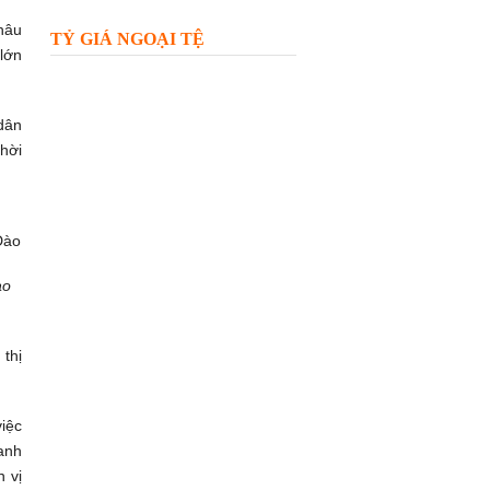
khâu
TỶ GIÁ NGOẠI TỆ
 lớn
dân
hời
ào
thị
iệc
oanh
n vị