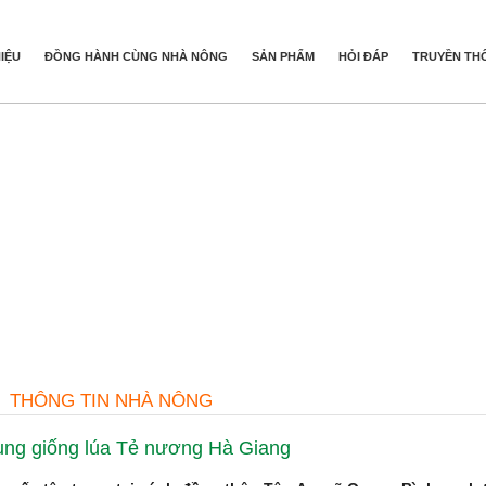
HIỆU
ĐỒNG HÀNH CÙNG NHÀ NÔNG
SẢN PHẨM
HỎI ĐÁP
TRUYỀN TH
THÔNG TIN NHÀ NÔNG
trung giống lúa Tẻ nương Hà Giang