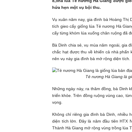
8,5ha lúa Tẻ nương Hà Giang được gieo
hứa hẹn một vụ bội thu.
Vụ xuân năm nay, gia đình bà Hoàng Thị 
tích gieo cấy giống lúa
Tẻ nương Hà Gian
cấy từng khóm lúa xuống chân ruộng đã đư
Bà Dinh chia sẻ, vụ mùa năm ngoái, gia đ
chắc hạt được thu về khiến cả nhà phấn k
nên vụ này gia đình bà mở rộng diện tích.
Tẻ nương Hà Giang là gi
Những ngày này, ra thăm đồng, bà Dinh kh
triển khỏe. Trên đồng ruộng vùng cao, từ
vọng.
Không chỉ riêng gia đình bà Dinh, nhiều
diện tích lớn. Đây là năm đầu tiên HTX
Thành Hà Giang mở rộng vùng trồng lúa T