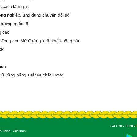
c cách làm giàu
ông nghiệp, ứng dụng chuyển đổi số
 trường quốc tế
g cao
 đóng gói: Mở đường xuất khẩu nông sản
RP
ion
 giữ vững năng suất và chất lượng
TẢI ỨNG DỤNG
í Minh, Việt Nam.