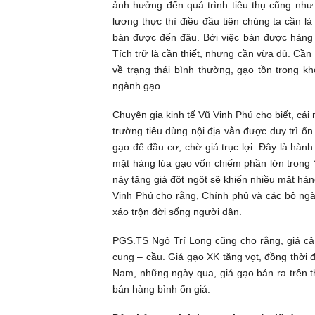
ảnh hưởng đến quá trình tiêu thụ cũng như 
lương thực thì điều đầu tiên chúng ta cần l
bán được đến đâu. Bởi việc bán được hàng 
Tích trữ là cần thiết, nhưng cần vừa đủ. Cần
về trạng thái bình thường, gạo tồn trong k
ngành gạo.
Chuyên gia kinh tế Vũ Vinh Phú cho biết, cái 
trường tiêu dùng nội địa vẫn được duy trì ổn
gạo để đầu cơ, chờ giá trục lợi. Đây là hành 
mặt hàng lúa gạo vốn chiếm phần lớn trong “r
này tăng giá đột ngột sẽ khiến nhiều mặt hàn
Vinh Phú cho rằng, Chính phủ và các bộ ngà
xáo trộn đời sống người dân.
PGS.TS Ngô Trí Long cũng cho rằng, giá cả 
cung – cầu. Giá gạo XK tăng vọt, đồng thời đ
Nam, những ngày qua, giá gạo bán ra trên th
bán hàng bình ổn giá.