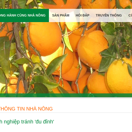
ỒNG HÀNH CÙNG NHÀ NÔNG
SẢN PHẨM
HỎI ĐÁP
TRUYỀN THÔNG
C
THÔNG TIN NHÀ NÔNG
 nghiệp tránh 'đu đỉnh'