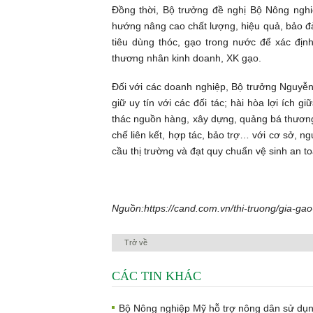
Đồng thời, Bộ trưởng đề nghị Bộ Nông nghi
hướng nâng cao chất lượng, hiệu quả, bảo đả
tiêu dùng thóc, gạo trong nước để xác địn
thương nhân kinh doanh, XK gạo.
Đối với các doanh nghiệp, Bộ trưởng Nguyễ
giữ uy tín với các đối tác; hài hòa lợi ích 
thác nguồn hàng, xây dựng, quảng bá thương
chế liên kết, hợp tác, bảo trợ… với cơ sở, 
cầu thị trường và đạt quy chuẩn vệ sinh an 
Nguồn:
https://cand.com.vn/thi-truong/gia-g
Trở về
CÁC TIN KHÁC
Bộ Nông nghiệp Mỹ hỗ trợ nông dân sử dụ