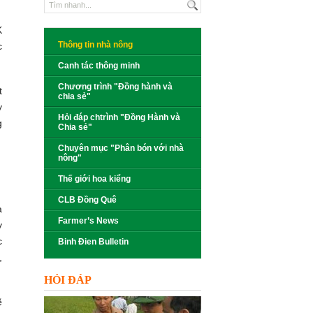
K
Thông tin nhà nông
c
Canh tác thông minh
Chương trình "Đồng hành và
t
chia sẻ"
y
Hỏi đáp chtrình "Đồng Hành và
g
Chia sẻ"
Chuyên mục "Phân bón với nhà
nông"
Thế giới hoa kiểng
CLB Đồng Quê
a
Farmer’s News
y
c
Binh Đien Bulletin
,
HỎI ĐÁP
ẽ