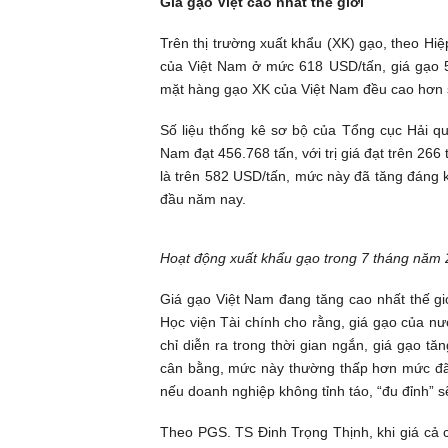
Giá gạo Việt cao nhất thế giới
Trên thị trường xuất khẩu (XK) gạo, theo Hiệ
của Việt Nam ở mức 618 USD/tấn, giá gạo 
mặt hàng gạo XK của Việt Nam đều cao hơn so
Số liệu thống kê sơ bộ của Tổng cục Hải qu
Nam đạt 456.768 tấn, với trị giá đạt trên 266
là trên 582 USD/tấn, mức này đã tăng đáng 
đầu năm nay.
Hoạt động xuất khẩu gạo trong 7 tháng năm 2
Giá gạo Việt Nam đang tăng cao nhất thế gi
Học viện Tài chính cho rằng, giá gạo của nước
chỉ diễn ra trong thời gian ngắn, giá gạo 
cân bằng, mức này thường thấp hơn mức đã l
nếu doanh nghiệp không tỉnh táo, “đu đỉnh” 
Theo PGS. TS Đinh Trọng Thịnh, khi giá cả 