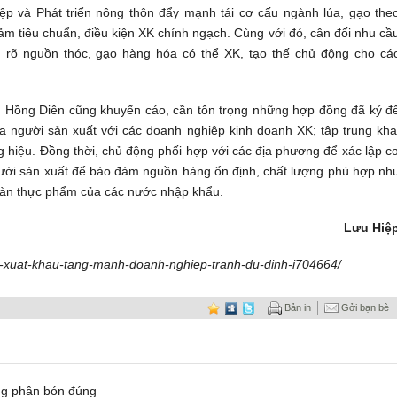
ệp và Phát triển nông thôn đẩy mạnh tái cơ cấu ngành lúa, gạo the
m tiêu chuẩn, điều kiện XK chính ngạch. Cùng với đó, cân đối nhu cầ
h rõ nguồn thóc, gạo hàng hóa có thể XK, tạo thế chủ động cho cá
n Hồng Diên cũng khuyến cáo, cần tôn trọng những hợp đồng đã ký đ
giữa người sản xuất với các doanh nghiệp kinh doanh XK; tập trung kha
 hiệu. Đồng thời, chủ động phối hợp với các địa phương để xác lập c
người sản xuất để bảo đảm nguồn hàng ổn định, chất lượng phù hợp nh
toàn thực phẩm của các nước nhập khẩu.
Lưu Hiệ
ao-xuat-khau-tang-manh-doanh-nghiep-tranh-du-dinh-i704664/
Bản in
Gởi bạn bè
ng phân bón đúng