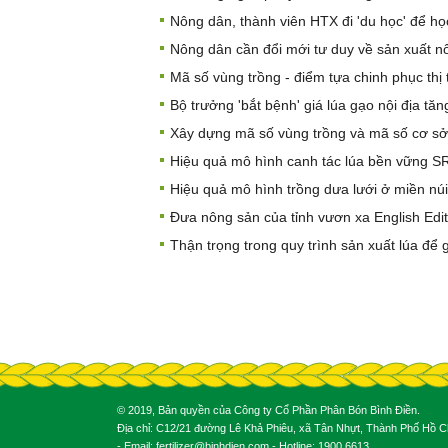
Nông dân, thành viên HTX đi 'du học' để họ
Nông dân cần đổi mới tư duy về sản xuất n
Mã số vùng trồng - điểm tựa chinh phục thị
Bộ trưởng 'bắt bệnh' giá lúa gạo nội địa tăn
Xây dựng mã số vùng trồng và mã số cơ sở
Hiệu quả mô hình canh tác lúa bền vững S
Hiệu quả mô hình trồng dưa lưới ở miền núi
Đưa nông sản của tỉnh vươn xa English Edit
Thận trọng trong quy trình sản xuất lúa để
© 2019, Bản quyền của Công ty Cổ Phần Phân Bón Bình Điền.
Địa chỉ: C12/21 đường Lê Khả Phiêu, xã Tân Nhựt, Thành Phố Hồ Ch
- Email: fertilizer@binhdien.com - Hotline: 1900 6613