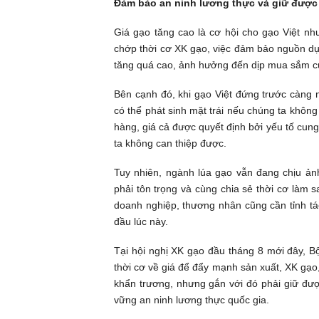
Đảm bảo an ninh lương thực và giữ được
Giá gạo tăng cao là cơ hội cho gạo Việt nh
chớp thời cơ XK gạo, việc đảm bảo nguồn dự
tăng quá cao, ảnh hưởng đến dịp mua sắm c
Bên cạnh đó, khi gạo Việt đứng trước càng n
có thể phát sinh mặt trái nếu chúng ta không
hàng, giá cả được quyết định bởi yếu tố cung 
ta không can thiệp được.
Tuy nhiên, ngành lúa gạo vẫn đang chịu ản
phải tôn trọng và cùng chia sẻ thời cơ làm
doanh nghiệp, thương nhân cũng cần tỉnh táo
đầu lúc này.
Tại hội nghị XK gạo đầu tháng 8 mới đây, 
thời cơ về giá để đẩy mạnh sản xuất, XK gạo,
khẩn trương, nhưng gắn với đó phải giữ đượ
vững an ninh lương thực quốc gia.