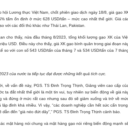
p hội Lương thực Việt Nam, chốt phiên giao dịch ngày 18/8, giá gạo X
5% tấm ổn định ở mức 628 USD/tấn – mức cao nhất thế giới. Giá cá
 với các đối thủ khác như Thái Lan, Pakistan.
an cho thấy, nửa đầu tháng 8/2023, tổng khối lượng gạo XK của Việ
 triệu USD. Điều này cho thấy, giá XK gạo bình quân trong giai đoạn nà
kể so với con số 543 USD/tấn của tháng 7 và 534 USD/tấn của 7 thán
023 của nước ta tiếp tục đạt được những kết quả tích cực.
ới, về vấn đề này, PGS. TS Đinh Trọng Thịnh, Giảng viên cao cấp củ
 ta đắt nhất thế giới là một tin vui, tuy nhiên sự biến động về giá nà
tăng và đứng ở mức rất cao nhưng sau đó sẽ giảm xuống và trở về mứ
ập đỉnh khá nhiều. Vì vậy, “các doanh nghiệp cần hết sức cẩn trọng
sẽ dẫn đến “già néo đứt dây”,” PGS. TS Đinh Trọng Thịnh cảnh báo.
các mặt hàng nói chung và mặt hàng gạo nói riêng biến động mạnh s