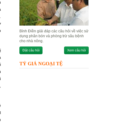
h
a
.
ở
o
Bình Điền giải đáp các câu hỏi về việc sử
dụng phân bón và phòng trừ sâu bệnh
cho nhà nông.
ị
Đặt câu hỏi
Xem câu hỏi
a
TỶ GIÁ NGOẠI TỆ
i
u
ũ
,
ệ
t
m