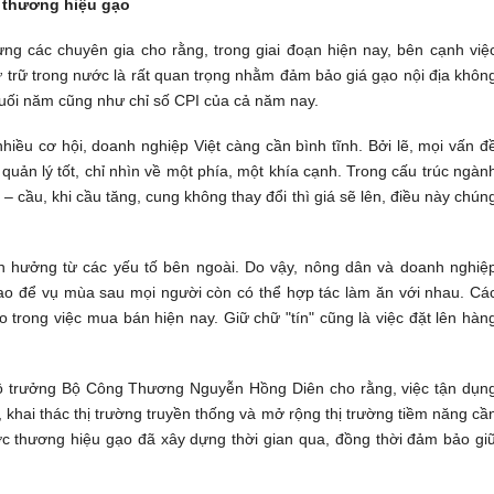
 thương hiệu gạo
ưng các chuyên gia cho rằng, trong giai đoạn hiện nay, bên cạnh việ
 trữ trong nước là rất quan trọng nhằm đảm bảo giá gạo nội địa khôn
uối năm cũng như chỉ số CPI của cả năm nay.
hiều cơ hội, doanh nghiệp Việt càng cần bình tĩnh. Bởi lẽ, mọi vấn đ
 quản lý tốt, chỉ nhìn về một phía, một khía cạnh. Trong cấu trúc ngàn
– cầu, khi cầu tăng, cung không thay đổi thì giá sẽ lên, điều này chún
h hưởng từ các yếu tố bên ngoài. Do vậy, nông dân và doanh nghiệ
 sao để vụ mùa sau mọi người còn có thể hợp tác làm ăn với nhau. Cá
 trong việc mua bán hiện nay. Giữ chữ "tín" cũng là việc đặt lên hàn
Bộ trưởng Bộ Công Thương Nguyễn Hồng Diên cho rằng, việc tận dụn
 khai thác thị trường truyền thống và mở rộng thị trường tiềm năng cầ
c thương hiệu gạo đã xây dựng thời gian qua, đồng thời đảm bảo gi