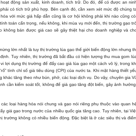
hoạt động sản xuất, kinh doanh, tích trữ. Do đó, để có được an nin
à phải có tích trữ phù hợp. Bên cạnh đó, cần xem xét mức độ chúng t
hóa với mức giá hấp dẫn cũng là cơ hội không phải khi nào cũng có
 tính toán cẩn trọng, nếu không, khi mùa vụ mới đến, thị trường gạo tr
ho không bán được giá cao sẽ gây thiệt hại cho doanh nghiệp và ch
mừng lớn nhất là tuy thị trường lúa gạo thế giới biến động lớn nhưng th
 định. Tuy nhiên, thị trường đã bắt đầu có hiện tượng thu mua gom lú
vi lợi dụng thị trường để đẩy cao giá lúa gạo một cách vô lý, trong kh
ổ” tính chỉ số giá tiêu dùng (CPI) của nước ta. Khi mặt hàng thiết yế
g khác tăng theo như bún, phở, các loại dịch vụ. Do vậy, chuyên gia V
nh cần kiểm soát tốt, không để giá gạo tăng đột biến, gây ảnh hưởng
các loại hàng hóa nói chung và gạo nói riêng phụ thuộc vào quan h
ẩy giá gạo trong nước của nhiều quốc gia tăng cao. Tuy nhiên, tại Việ
ị trường không có nhiều biến động. Đặc biệt là ở các siêu thị và điể