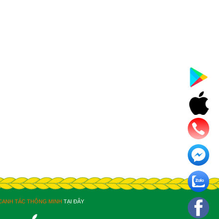
CANH TÁC THÔNG MINH
TẠI ĐÂY