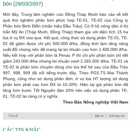
bón (29/03/2007)
Mới đây, Trung tâm nghiên cứu Đồng Tháp Mười báo cáo về kết
quả thừ nghiệm phân bón phức hợp TE-01, TE-02 của Công ty
Phân bón Bình Điền (nhãn hiệu Đầu Trâu). Có 8 hộ nông dân ở thị
trấn Mỹ An (Tháp Mười, Đồng Tháp) tham gia với diện tích 15 ha
lúa ở vụ ĐX vừa qua. Kết quả, công thức sử dụng phân TE-01, TE-
02 đã giảm được chi phí 500.000 đ/ha, đồng thời làm tăng năng
suất đối chứng nên đã mang lại lợi nhuận cao hơn 1.400.000 đ/ha.
Nếu kết hợp với phân bón lá Penac P thì chi phí phân bón chỉ tiết
giảm 243.000 đ/ha nhưng lợi nhuận vượt 2.265.000 đ/ha. TE-01 và
TE-02 là phân bón chuyên dùng cho lúa thế hệ sau của Đầu Trâu
997, 998, 999 đã nổi tiếng trước đây. Theo PGS.TS Mai Thành
Phụng, cũng như sử dụng phân đơn, ở vụ lúa HT lượng sử dụng
phân bón phải cao hơn ĐX từ 15-20%. Hiện tại giá phân bón đã
tăng hơn trước Tết Nguyên đán 20% nên việc sử dụng phân TE-
01, TE-02 lại càng có ý nghĩa.
Theo Báo Nông nghiệp Việt Nam
Trở về
Bản in
Gởi bạn bè
CÁC TIN KHÁC