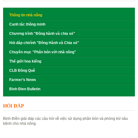
Thông tin nhà nông
Canh tác thông minh
Chương trình "Đồng hành và chia sẻ"
Hỏi đáp chtrình "Đồng Hành và Chia sẻ"
Chuyên mục "Phân bón với nhà nông"
Thế giới hoa kiểng
CLB Đồng Quê
Farmer’s News
Binh Đien Bulletin
HỎI ĐÁP
Bình Điền giải đáp các câu hỏi về việc sử dụng phân bón và phòng trừ sâu
bệnh cho nhà nông.
Đặt câu hỏi
Xem câu hỏi