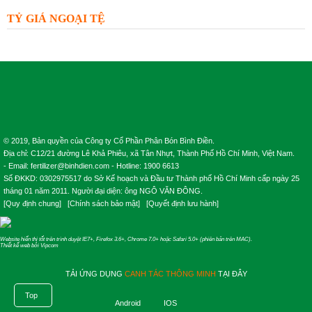
TỶ GIÁ NGOẠI TỆ
© 2019, Bản quyền của Công ty Cổ Phần Phân Bón Bình Điền.
Địa chỉ: C12/21 đường Lê Khả Phiêu, xã Tân Nhựt, Thành Phố Hồ Chí Minh, Việt Nam.
- Email: fertilizer@binhdien.com - Hotline: 1900 6613
Số ĐKKD: 0302975517 do Sở Kế hoạch và Đầu tư Thành phố Hồ Chí Minh cấp ngày 25
tháng 01 năm 2011. Người đại diện: ông NGÔ VĂN ĐÔNG.
[
Quy định chung
] [
Chính sách bảo mật
] [
Quyết định lưu hành
]
Website hiển thị tốt trên trình duyệt IE7+, Firefox 3.6+, Chrome 7.0+ hoặc Safari 5.0+ (phiên bản trên MAC).
Thiết kế web
bởi
Vipcom
TẢI ỨNG DỤNG
CANH TÁC THÔNG MINH
TẠI ĐÂY
Top
Android
IOS