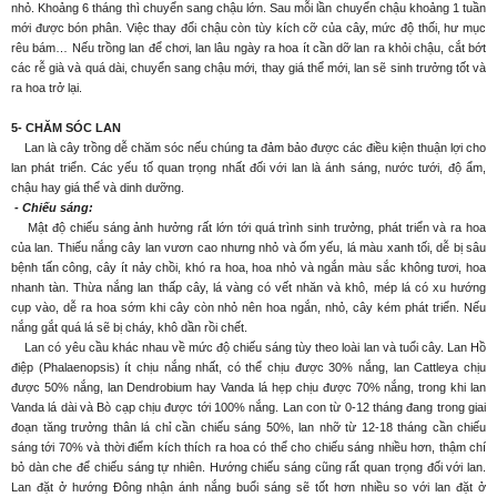
nhỏ. Khoảng 6 tháng thì chuyển sang chậu lớn. Sau mỗi lần chuyển chậu khoảng 1 tuần
mới được bón phân. Việc thay đổi chậu còn tùy kích cỡ của cây, mức độ thối, hư mục
rêu bám… Nếu trồng lan để chơi, lan lâu ngày ra hoa ít cần dỡ lan ra khỏi chậu, cắt bớt
các rễ già và quá dài, chuyển sang chậu mới, thay giá thể mới, lan sẽ sinh trưởng tốt và
ra hoa trở lại.
5- CHĂM SÓC LAN
Lan là cây trồng dễ chăm sóc nếu chúng ta đảm bảo được các điều kiện thuận lợi cho
lan phát triển. Các yếu tố quan trọng nhất đối với lan là ánh sáng, nước tưới, độ ẩm,
chậu hay giá thể và dinh dưỡng.
- Chiếu sáng:
Mật độ chiếu sáng ảnh hưởng rất lớn tới quá trình sinh trưởng, phát triển và ra hoa
của lan. Thiếu nắng cây lan vươn cao nhưng nhỏ và ốm yếu, lá màu xanh tối, dễ bị sâu
bệnh tấn công, cây ít nảy chồi, khó ra hoa, hoa nhỏ và ngắn màu sắc không tươi, hoa
nhanh tàn. Thừa nắng lan thấp cây, lá vàng có vết nhăn và khô, mép lá có xu hướng
cụp vào, dễ ra hoa sớm khi cây còn nhỏ nên hoa ngắn, nhỏ, cây kém phát triển. Nếu
nắng gắt quá lá sẽ bị cháy, khô dần rồi chết.
Lan có yêu cầu khác nhau về mức độ chiếu sáng tùy theo loài lan và tuổi cây. Lan Hồ
điệp (Phalaenopsis) ít chịu nắng nhất, có thể chịu được 30% nắng, lan Cattleya chịu
được 50% nắng, lan Dendrobium hay Vanda lá hẹp chịu được 70% nắng, trong khi lan
Vanda lá dài và Bò cạp chịu được tới 100% nắng. Lan con từ 0-12 tháng đang trong giai
đoạn tăng trưởng thân lá chỉ cần chiếu sáng 50%, lan nhỡ từ 12-18 tháng cần chiếu
sáng tới 70% và thời điểm kích thích ra hoa có thể cho chiếu sáng nhiều hơn, thậm chí
bỏ dàn che để chiếu sáng tự nhiên. Hướng chiếu sáng cũng rất quan trọng đối với lan.
Lan đặt ở hướng Đông nhận ánh nắng buổi sáng sẽ tốt hơn nhiều so với lan đặt ở