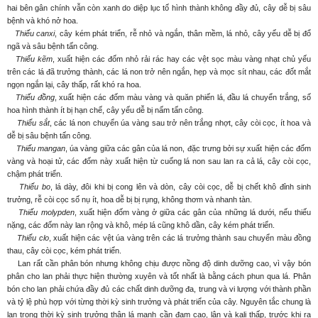
hai bên gân chính vẫn còn xanh do diệp lục tố hình thành không đầy đủ, cây dễ bị sâu
bệnh và khó nở hoa.
Thiếu canxi
, cây kém phát triển, rễ nhỏ và ngắn, thân mềm, lá nhỏ, cây yếu dễ bị đổ
ngã và sâu bệnh tấn công.
Thiếu kẽm
, xuất hiện các đốm nhỏ rải rác hay các vệt sọc màu vàng nhạt chủ yếu
trên các lá đã trưởng thành, các lá non trở nên ngắn, hẹp và mọc sít nhau, các đốt mắt
ngọn ngắn lại, cây thấp, rất khó ra hoa.
Thiếu đồng
, xuất hiện các đốm màu vàng và quăn phiến lá, đầu lá chuyển trắng, số
hoa hình thành ít bị hạn chế, cây yếu dễ bị nấm tấn công.
Thiếu sắt
, các lá non chuyển úa vàng sau trở nên trắng nhợt, cây còi cọc, ít hoa và
dễ bị sâu bệnh tấn công.
Thiếu mangan
, úa vàng giữa các gân của lá non, đặc trưng bởi sự xuất hiện các đốm
vàng và hoại tử, các đốm này xuất hiện từ cuống lá non sau lan ra cả lá, cây còi cọc,
chậm phát triển.
Thiếu bo
, lá dày, đôi khi bị cong lên và dòn, cây còi cọc, dễ bị chết khô đỉnh sinh
trưởng, rễ còi cọc số nụ ít, hoa dễ bị bị rụng, không thơm và nhanh tàn.
Thiếu molypden
, xuất hiện đốm vàng ở giữa các gân của những lá dưới, nếu thiếu
nặng, các đốm này lan rộng và khô, mép lá cũng khô dần, cây kém phát triển.
Thiếu clo
, xuất hiện các vệt úa vàng trên các lá trưởng thành sau chuyển màu đồng
thau, cây còi cọc, kém phát triển.
Lan rất cần phân bón nhưng không chịu được nồng độ dinh dưỡng cao, vì vậy bón
phân cho lan phải thực hiện thường xuyên và tốt nhất là bằng cách phun qua lá. Phân
bón cho lan phải chứa đầy đủ các chất dinh dưỡng đa, trung và vi lượng với thành phần
và tỷ lệ phù hợp với từng thời kỳ sinh trưởng và phát triển của cây. Nguyên tắc chung là
lan trong thời kỳ sinh trưởng thân lá mạnh cần đạm cao, lân và kali thấp, trước khi ra