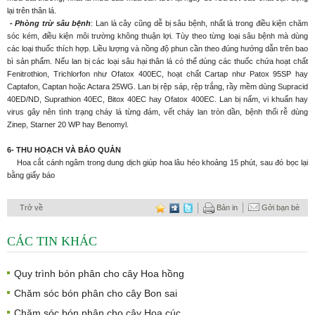
lại trên thân lá.
- Phòng trừ sâu bệnh
: Lan là cây cũng dễ bị sâu bệnh, nhất là trong điều kiện chăm
sóc kém, điều kiện môi trường không thuận lợi. Tùy theo từng loại sâu bệnh mà dùng
các loại thuốc thích hợp. Liều lượng và nồng độ phun cần theo đúng hướng dẫn trên bao
bì sản phẩm. Nếu lan bị các loại sâu hại thân lá có thể dùng các thuốc chứa hoạt chất
Fenitrothion, Trichlorfon như Ofatox 400EC, hoạt chất Cartap như Patox 95SP hay
Captafon, Captan hoặc Actara 25WG. Lan bị rệp sáp, rệp trắng, rầy mềm dùng Supracid
40ED/ND, Suprathion 40EC, Bitox 40EC hay Ofatox 400EC. Lan bị nấm, vi khuẩn hay
virus gây nên tình trạng cháy lá từng đám, vết cháy lan tròn dần, bệnh thối rễ dùng
Zinep, Starner 20 WP hay Benomyl.
6- THU HOẠCH VÀ BẢO QUẢN
Hoa cắt cánh ngâm trong dung dịch giúp hoa lâu héo khoảng 15 phút, sau đó bọc lại
bằng giấy báo
Trở về
Bản in
Gởi bạn bè
CÁC TIN KHÁC
Quy trình bón phân cho cây Hoa hồng
Chăm sóc bón phân cho cây Bon sai
Chăm sóc bón phân cho cây Hoa cúc