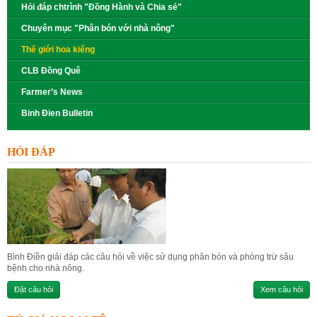
Hỏi đáp chtrình "Đồng Hành và Chia sẻ"
Chuyên mục "Phân bón với nhà nông"
Thế giới hoa kiểng
CLB Đồng Quê
Farmer’s News
Binh Đien Bulletin
HỎI ĐÁP
Bình Điền giải đáp các câu hỏi về việc sử dụng phân bón và phòng trừ sâu
bệnh cho nhà nông.
Đặt câu hỏi
Xem câu hỏi