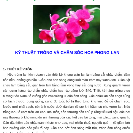
KỸ THUẬT TRỒNG VÀ CHĂM SÓC HOA PHONG LAN
1- THIẾT KẾ VƯỜN
Nếu trồng lan kinh doanh cần thiết kế khung giàn lan làm bằng sắt chắc chắn, đảm
bảo bền, chống gió bão. Giàn che ánh sáng dùng lưới màu xám hay xanh đen. Giàn đặt
chậu làm bằng sắt, giàn treo làm bằng tầm vông hay sắt ống nước. Xung quanh vườn
cần dựng hàng rào chắn chắc chắn hay rào bằng lưới B40. Thiết kế hàng trồng theo
hướng Bắc Nam để vuông góc với dường đi của ánh nắng. Các chậu lan cần chọn cùng
cỡ kích thước, cùng giống, cùng độ tuổi, bố trí theo từng khu vực để dễ chăm sóc.
Nước tưới phải sạch, có rãnh nước dưới dàn lan để tạo khí hậu mát cho vườn lan. Nếu
trồng lan để chơi trên lan can, mái hiên, sân thượng cần chú ý rằng tiểu khí hậu các nơi
này thường bị khô nóng do ảnh hưởng của các kết cấu bê tông, mái tole… xung quanh.
Cần đặt thêm các chậu cảnh khác như cau, mai chiếu thuỷ, nguyệt quế… để giảm bớt
ảnh hưởng của các yếu tố này. Cần che bớt ánh sáng mặt trời, tránh ánh nắng chiếu