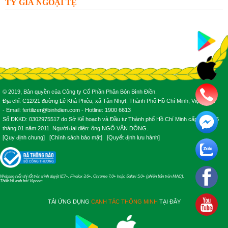
TỶ GIÁ NGOẠI TỆ
© 2019, Bản quyền của Công ty Cổ Phần Phân Bón Bình Điền.
Địa chỉ: C12/21 đường Lê Khả Phiêu, xã Tân Nhựt, Thành Phố Hồ Chí Minh, Việt Nam.
- Email: fertilizer@binhdien.com - Hotline: 1900 6613
Số ĐKKD: 0302975517 do Sở Kế hoạch và Đầu tư Thành phố Hồ Chí Minh cấp ngày 25
tháng 01 năm 2011. Người đại diện: ông NGÔ VĂN ĐÔNG.
[
Quy định chung
] [
Chính sách bảo mật
] [
Quyết định lưu hành
]
Website hiển thị tốt trên trình duyệt IE7+, Firefox 3.6+, Chrome 7.0+ hoặc Safari 5.0+ (phiên bản trên MAC).
Thiết kế web
bởi
Vipcom
TẢI ỨNG DỤNG
CANH TÁC THÔNG MINH
TẠI ĐÂY