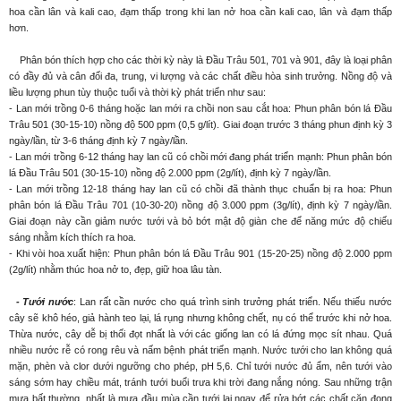
hoa cần lân và kali cao, đạm thấp trong khi lan nở hoa cần kali cao, lân và đạm thấp
hơn.
Phân bón thích hợp cho các thời kỳ này là Đầu Trâu 501, 701 và 901, đây là loại phân
có đầy đủ và cân đối đa, trung, vi lượng và các chất điều hòa sinh trưởng. Nồng độ và
liều lượng phun tùy thuộc tuổi và thời kỳ phát triển như sau:
- Lan mới trồng 0-6 tháng hoặc lan mới ra chồi non sau cắt hoa: Phun phân bón lá Đầu
Trâu 501 (30-15-10) nồng độ 500 ppm (0,5 g/lít). Giai đoạn trước 3 tháng phun định kỳ 3
ngày/lần, từ 3-6 tháng định kỳ 7 ngày/lần.
- Lan mới trồng 6-12 tháng hay lan cũ có chồi mới đang phát triển mạnh: Phun phân bón
lá Đầu Trâu 501 (30-15-10) nồng độ 2.000 ppm (2g/lít), định kỳ 7 ngày/lần.
- Lan mới trồng 12-18 tháng hay lan cũ có chồi đã thành thục chuẩn bị ra hoa: Phun
phân bón lá Đầu Trâu 701 (10-30-20) nồng độ 3.000 ppm (3g/lít), định kỳ 7 ngày/lần.
Giai đoạn này cần giảm nước tưới và bỏ bớt mật độ giàn che để năng mức độ chiếu
sáng nhằm kích thích ra hoa.
- Khi vòi hoa xuất hiện: Phun phân bón lá Đầu Trâu 901 (15-20-25) nồng độ 2.000 ppm
(2g/lít) nhằm thúc hoa nở to, đẹp, giữ hoa lâu tàn.
- Tưới nước
: Lan rất cần nước cho quá trình sinh trưởng phát triển. Nếu thiếu nước
cây sẽ khô héo, giả hành teo lại, lá rụng nhưng không chết, nụ có thể trước khi nở hoa.
Thừa nước, cây dễ bị thối đọt nhất là với các giống lan có lá đứng mọc sít nhau. Quá
nhiều nước rễ có rong rêu và nấm bệnh phát triển mạnh. Nước tưới cho lan không quá
mặn, phèn và clor dưới ngưỡng cho phép, pH 5,6. Chỉ tưới nước đủ ẩm, nên tưới vào
sáng sớm hay chiều mát, tránh tưới buổi trưa khi trời đang nắng nóng. Sau những trận
mưa bất thường, nhất là mưa đầu mùa cần tưới lại ngay để rửa bớt các chất cặn đọng