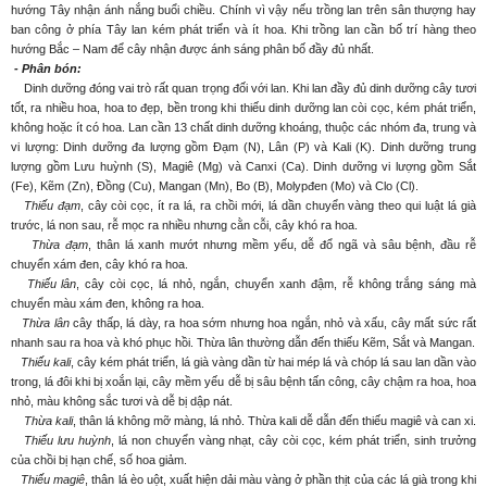
hướng Tây nhận ánh nắng buổi chiều. Chính vì vậy nếu trồng lan trên sân thượng hay
ban công ở phía Tây lan kém phát triển và ít hoa. Khi trồng lan cần bố trí hàng theo
hướng Bắc – Nam để cây nhận được ánh sáng phân bố đầy đủ nhất.
- Phân bón:
Dinh dưỡng đóng vai trò rất quan trọng đối với lan. Khi lan đầy đủ dinh dưỡng cây tươi
tốt, ra nhiều hoa, hoa to đẹp, bền trong khi thiếu dinh dưỡng lan còi cọc, kém phát triển,
không hoặc ít có hoa. Lan cần 13 chất dinh dưỡng khoáng, thuộc các nhóm đa, trung và
vi lượng: Dinh dưỡng đa lượng gồm Đạm (N), Lân (P) và Kali (K). Dinh dưỡng trung
lượng gồm Lưu huỳnh (S), Magiê (Mg) và Canxi (Ca). Dinh dưỡng vi lượng gồm Sắt
(Fe), Kẽm (Zn), Đồng (Cu), Mangan (Mn), Bo (B), Molypđen (Mo) và Clo (Cl).
Thiếu đạm
, cây còi cọc, ít ra lá, ra chồi mới, lá dần chuyển vàng theo qui luật lá già
trước, lá non sau, rễ mọc ra nhiều nhưng cằn cỗi, cây khó ra hoa.
Thừa đạm
, thân lá xanh mướt nhưng mềm yếu, dễ đổ ngã và sâu bệnh, đầu rễ
chuyển xám đen, cây khó ra hoa.
Thiếu lân
, cây còi cọc, lá nhỏ, ngắn, chuyển xanh đậm, rễ không trắng sáng mà
chuyển màu xám đen, không ra hoa.
Thừa lân
cây thấp, lá dày, ra hoa sớm nhưng hoa ngắn, nhỏ và xấu, cây mất sức rất
nhanh sau ra hoa và khó phục hồi. Thừa lân thường dẫn đến thiếu Kẽm, Sắt và Mangan.
Thiếu kali
, cây kém phát triển, lá già vàng dần từ hai mép lá và chóp lá sau lan dần vào
trong, lá đôi khi bị xoắn lại, cây mềm yếu dễ bị sâu bệnh tấn công, cây chậm ra hoa, hoa
nhỏ, màu không sắc tươi và dễ bị dập nát.
Thừa kali
, thân lá không mỡ màng, lá nhỏ. Thừa kali dễ dẫn đến thiếu magiê và can xi.
Thiếu lưu huỳnh
, lá non chuyển vàng nhạt, cây còi cọc, kém phát triển, sinh trưởng
của chồi bị hạn chế, số hoa giảm.
Thiếu magiê
, thân lá èo uột, xuất hiện dải màu vàng ở phần thịt của các lá già trong khi