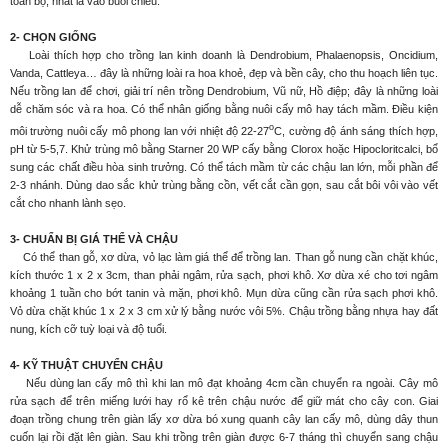
toàn bộ, nhất là vào buổi chiều.
2- CHỌN GIỐNG
Loài thích hợp cho trồng lan kinh doanh là Dendrobium, Phalaenopsis, Oncidium,
Vanda, Cattleya… đây là những loài ra hoa khoẻ, đẹp và bền cây, cho thu hoạch liên tục.
Nếu trồng lan để chơi, giải trí nên trồng Dendrobium, Vũ nữ, Hồ điệp; đây là những loài
dễ chăm sóc và ra hoa. Có thể nhân giống bằng nuôi cấy mô hay tách mầm. Điều kiện
o
môi trường nuôi cấy mô phong lan với nhiệt độ 22-27
C, cường độ ánh sáng thích hợp,
pH từ 5-5,7. Khử trùng mô bằng Starner 20 WP cấy bằng Clorox hoặc Hipocloritcalci, bổ
sung các chất điều hòa sinh trưởng. Có thể tách mầm từ các chậu lan lớn, mỗi phần để
2-3 nhánh. Dùng dao sắc khử trùng bằng cồn, vết cắt cần gọn, sau cắt bôi vôi vào vết
cắt cho nhanh lành sẹo.
3- CHUẨN BỊ GIÁ THỂ VÀ CHẬU
Có thể than gỗ, xơ dừa, vỏ lạc làm giá thể để trồng lan. Than gỗ nung cần chặt khúc,
kích thước 1 x 2 x 3cm, than phải ngâm, rửa sạch, phơi khô. Xơ dừa xé cho tơi ngâm
khoảng 1 tuần cho bớt tanin và mặn, phơi khô. Mụn dừa cũng cần rửa sạch phơi khô.
Vỏ dừa chặt khúc 1 x 2 x 3 cm xử lý bằng nước vôi 5%. Chậu trồng bằng nhựa hay đất
nung, kích cỡ tuỳ loại và độ tuổi.
4- KỸ THUẬT CHUYỂN CHẬU
Nếu dùng lan cấy mô thì khi lan mô đạt khoảng 4cm cần chuyển ra ngoài. Cây mô
rửa sạch để trên miếng lưới hay rổ kê trên chậu nước để giữ mát cho cây con. Giai
đoạn trồng chung trên giàn lấy xơ dừa bó xung quanh cây lan cấy mô, dùng dây thun
cuốn lại rồi đặt lên giàn. Sau khi trồng trên giàn được 6-7 tháng thì chuyển sang chậu