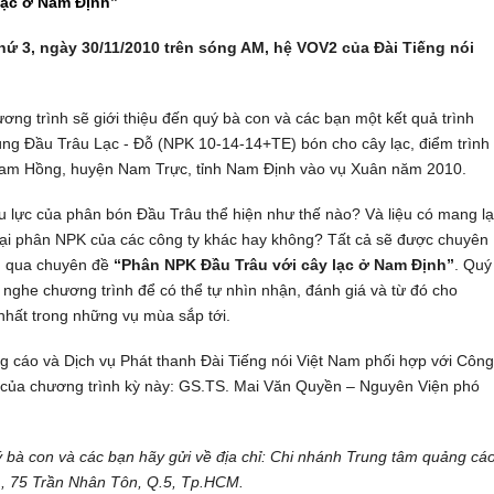
lạc ở
Nam
Định”
hứ 3, ngày 30/11/2010 trên sóng AM, hệ VOV2 của Đài Tiếng nói
ơng trình sẽ giới thiệu đến quý bà con và các bạn một kết quả trình
ùng Đầu Trâu Lạc - Đỗ (NPK 10-14-14+TE) bón cho cây lạc, điểm trình
 Nam Hồng, huyện Nam Trực, tỉnh Nam Định vào vụ Xuân năm 2010.
ệu lực của phân bón Đầu Trâu thể hiện như thế nào? Và liệu có mang lạ
loại phân NPK của các công ty khác hay không? Tất cả sẽ được chuyên
ng qua chuyên đề
“Phân NPK Đầu Trâu với cây lạc ở Nam Định”
. Quý
nghe chương trình để có thể tự nhìn nhận, đánh giá và từ đó cho
nhất trong những vụ mùa sắp tới.
 cáo và Dịch vụ Phát thanh Đài Tiếng nói Việt Nam phối hợp với Công
a của chương trình kỳ này: GS.TS. Mai Văn Quyền – Nguyên Viện phó
ý bà con và các bạn hãy gửi về địa chỉ: Chi nhánh Trung tâm quảng cá
m, 75 Trần Nhân Tôn, Q.5, Tp.HCM.