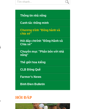
Thông tin nhà nông
Canh tác thông minh
Chương trình "Đồng hành và
chia sẻ"
Hỏi đáp chtrình "Đồng Hành và
Chia sẻ"
i
Chuyên mục "Phân bón với nhà
nông"
Thế giới hoa kiểng
CLB Đồng Quê
Farmer’s News
Binh Đien Bulletin
HỎI ĐÁP
o