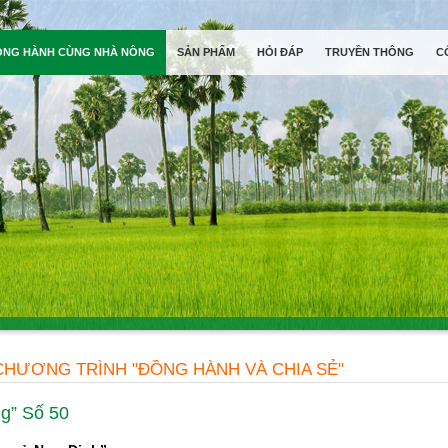
ỒNG HÀNH CÙNG NHÀ NÔNG
SẢN PHẨM
HỎI ĐÁP
TRUYỀN THÔNG
C
CHƯƠNG TRÌNH "ĐỒNG HÀNH VÀ CHIA SẺ"
g” Số 50