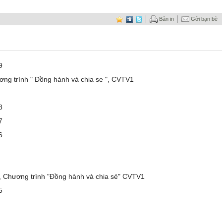
Bản in
Gởi bạn bè
9
ơng trình " Đồng hành và chia se ", CVTV1
8
7
6
8, Chương trình "Đồng hành và chia sẻ" CVTV1
5