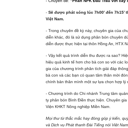
- Chuyên đề:
“Phân NPK Đầu Trâu với cây 
-
Sẽ được phát sóng lúc 7h00’ đến 7h15’
t
Việt Nam.
- Trong chuyên đề kỳ này, chuyên gia của chư
diễn khác, đó là sử dụng phân bón chuyên d
diễn được thực hiện tại thôn Hồng An, HTX
- Vậy kết quả trình diễn thu được ra sao? Hi
hiệu quả kinh tế hơn cho bà con so với các 
gia của chương trình phân tích giải đáp thô
bà con và các bạn có quan tâm thân mời đón 
chính bản thân mình một sự lựa chọn hợp lý 
- Chương trình do Chi nhánh Trung tâm quảng
ty phân bón Bình Điền thực hiện. Chuyên gi
Viện KHKT Nông nghiệp Miền Nam.
Mọi thư từ thắc mắc hay đóng góp ý kiến, qu
và Dịch vụ Phát thanh Đài Tiếng nói Việt Na