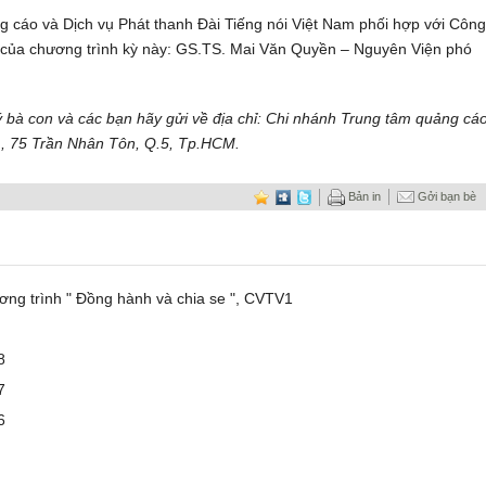
 cáo và Dịch vụ Phát thanh Đài Tiếng nói Việt Nam phối hợp với Công
a của chương trình kỳ này: GS.TS. Mai Văn Quyền – Nguyên Viện phó
ý bà con và các bạn hãy gửi về địa chỉ: Chi nhánh Trung tâm quảng cá
m, 75 Trần Nhân Tôn, Q.5, Tp.HCM.
Bản in
Gởi bạn bè
ơng trình " Đồng hành và chia se ", CVTV1
8
7
6