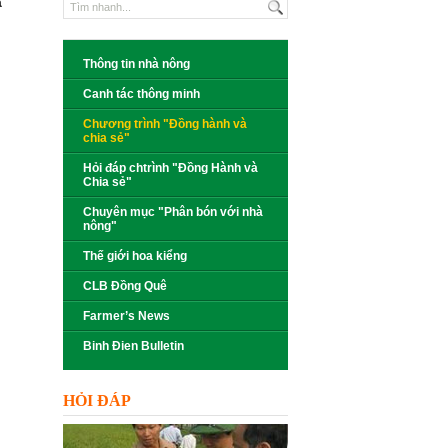
a
Thông tin nhà nông
Canh tác thông minh
Chương trình "Đồng hành và
chia sẻ"
Hỏi đáp chtrình "Đồng Hành và
Chia sẻ"
Chuyên mục "Phân bón với nhà
nông"
Thế giới hoa kiểng
CLB Đồng Quê
Farmer’s News
Binh Đien Bulletin
HỎI ĐÁP