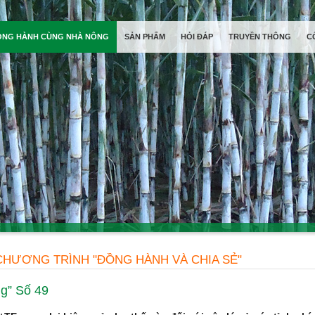
ỒNG HÀNH CÙNG NHÀ NÔNG
SẢN PHẨM
HỎI ĐÁP
TRUYỀN THÔNG
C
CHƯƠNG TRÌNH "ĐỒNG HÀNH VÀ CHIA SẺ"
g” Số 49