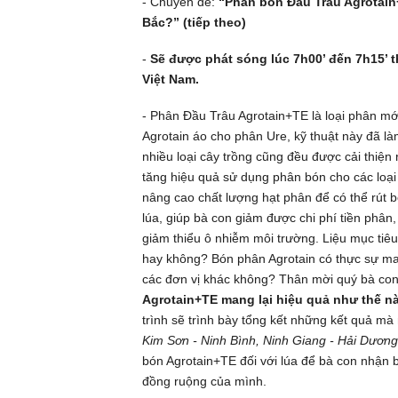
- Chuyên đề:
“Phân bón Đầu Trâu Agrotain+
Bắc?” (tiếp theo)
-
Sẽ được phát sóng lúc 7h00’ đến 7h15’
t
Việt Nam.
- Phân Đầu Trâu Agrotain+TE là loại phân mới
Agrotain áo cho phân Ure, kỹ thuật này đã 
nhiều loại cây trồng cũng đều được cải thiệ
tăng hiệu quả sử dụng phân bón cho các loại 
nâng cao chất lượng hạt phân để có thể rút 
lúa, giúp bà con giảm được chi phí tiền phâ
giảm thiểu ô nhiễm môi trường. Liệu mục ti
hay không? Bón phân Agrotain có thực sự ma
các đơn vị khác không? Thân mời quý bà co
Agrotain+TE mang lại hiệu quả như thế nà
trình sẽ trình bày tổng kết những kết quả mà
Kim Sơn - Ninh Bình, Ninh Giang - Hải Dương
bón Agrotain+TE đối với lúa để bà con nhận bi
đồng ruộng của mình.