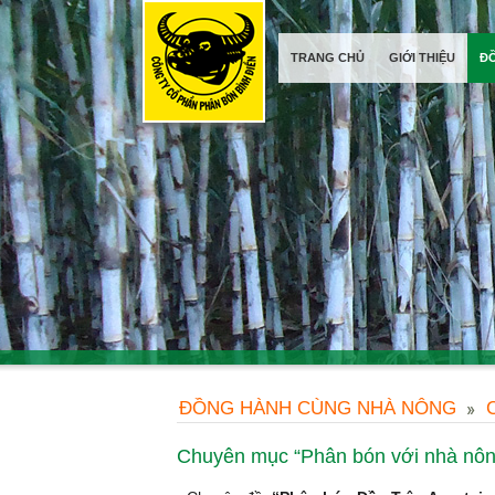
TRANG CHỦ
GIỚI THIỆU
Đ
ĐỒNG HÀNH CÙNG NHÀ NÔNG
Chuyên mục “Phân bón với nhà nôn