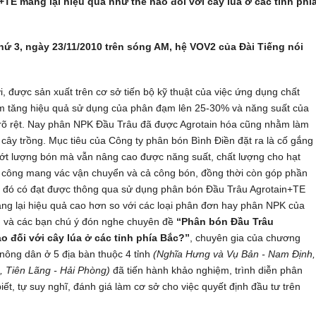
TE mang lại hiệu quả như thế nào đối với cây lúa ở các tỉnh phí
hứ 3, ngày 23/11/2010 trên sóng AM, hệ VOV2 của Đài Tiếng nói
, được sản xuất trên cơ sở tiến bộ kỹ thuật của việc ứng dụng chất
làm tăng hiệu quả sử dụng của phân đạm lên 25-30% và năng suất của
n rõ rệt. Nay phân NPK Đầu Trâu đã được Agrotain hóa cũng nhằm làm
cây trồng. Mục tiêu của Công ty phân bón Bình Điền đặt ra là cố gắng
bớt lượng bón mà vẫn nâng cao được năng suất, chất lượng cho hạt
n, công mang vác vận chuyển và cả công bón, đồng thời còn góp phần
êu đó có đạt được thông qua sử dụng phân bón Đầu Trâu Agrotain+TE
ng lại hiệu quả cao hơn so với các loại phân đơn hay phân NPK của
n và các bạn chú ý đón nghe chuyên đề
“Phân bón Đầu Trâu
o đối với cây lúa ở các tỉnh phía Bắc?”
, chuyên gia của chương
 nông dân ở 5 địa bàn thuộc 4 tỉnh
(Nghĩa Hưng và Vụ Bản - Nam Định,
, Tiên Lãng - Hải Phòng)
đã tiến hành khảo nghiệm, trình diễn phân
ết, tự suy nghĩ, đánh giá làm cơ sở cho việc quyết định đầu tư trên