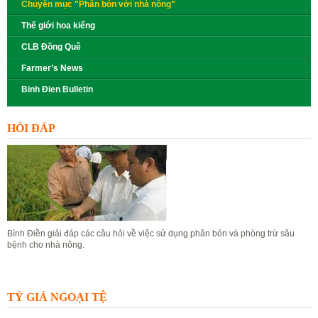
Chuyên mục "Phân bón với nhà nông"
Thế giới hoa kiểng
CLB Đồng Quê
Farmer’s News
Binh Đien Bulletin
HỎI ĐÁP
Bình Điền giải đáp các câu hỏi về việc sử dụng phân bón và phòng trừ sâu
bệnh cho nhà nông.
Đặt câu hỏi
Xem câu hỏi
TỶ GIÁ NGOẠI TỆ