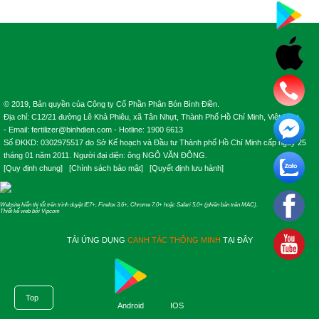
© 2019, Bản quyền của Công ty Cổ Phần Phân Bón Bình Điền.
Địa chỉ: C12/21 đường Lê Khả Phiêu, xã Tân Nhựt, Thành Phố Hồ Chí Minh, Việt Nam.
- Email: fertilizer@binhdien.com - Hotline: 1900 6613
Số ĐKKD: 0302975517 do Sở Kế hoạch và Đầu tư Thành phố Hồ Chí Minh cấp ngày 25
tháng 01 năm 2011. Người đại diện: ông NGÔ VĂN ĐÔNG.
[
Quy định chung
] [
Chính sách bảo mật
] [
Quyết định lưu hành
]
Website hiển thị tốt trên trình duyệt IE7+, Firefox 3.6+, Chrome 7.0+ hoặc Safari 5.0+ (phiên bản trên MAC).
Thiết kế web
bởi
Vipcom
TẢI ỨNG DỤNG
CANH TÁC THÔNG MINH
TẠI ĐÂY
Top
Android
IOS