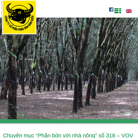
Chuyên mục “Phân bón với nhà nông” số 318 – VOV