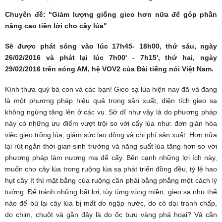
Chuyên đề: "Giảm lượng giống gieo hơn nữa để góp phần
nâng cao tiền lời cho cây lúa"
Sẽ được phát sóng vào lúc 17h45- 18h00, thứ sáu, ngày
26/02/2016 và phát lại lúc 7h00' - 7h15', thứ hai, ngày
29/02/2016 trên sóng AM, hệ VOV2 của Đài tiếng nói Việt Nam
.
Kính thưa quý bà con và các bạn! Gieo sạ lúa hiện nay đã và đang
là một phương pháp hiệu quả trong sản xuất, diện tích gieo sạ
không ngừng tăng lên ở các vụ. Sở dĩ như vậy là do phương pháp
này có những ưu điểm vượt trội so với cấy lúa như: đơn giản hóa
việc gieo trồng lúa, giảm sức lao động và chi phí sản xuất. Hơn nữa
lại rút ngắn thời gian sinh trưởng và năng suất lúa tăng hơn so với
phương pháp làm nương mạ để cấy. Bên cạnh những lợi ích này,
muốn cho cây lúa trong ruộng lúa sạ phát triển đồng đều, tỷ lệ hao
hụt cây ít thì mặt bằng của ruộng cần phải bằng phẳng một cách lý
tưởng. Để tránh những bất lợi, tùy từng vùng miền, gieo sạ như thế
nào để bù lại cây lúa bị mất do ngập nước, do cỏ dại tranh chấp,
do chim, chuột và gần đây là do ốc bưu vàng phá hoại? Và cần