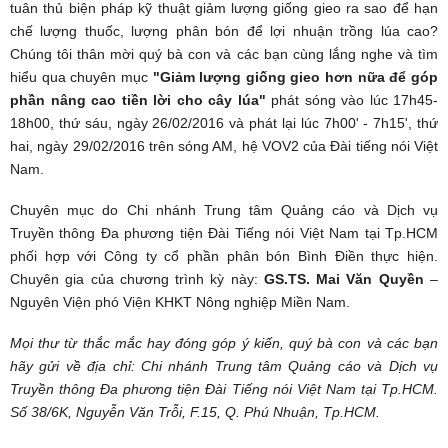
tuân thủ biện pháp kỹ thuật giảm lượng giống gieo ra sao để hạn
chế lượng thuốc, lượng phân bón để lợi nhuận trồng lúa cao?
Chúng tôi thân mời quý bà con và các bạn cùng lắng nghe và tìm
hiểu qua chuyên mục
"Giảm lượng giống gieo hơn nữa để góp
phần nâng cao tiền lời cho cây lúa"
phát sóng vào lúc 17h45-
18h00, thứ sáu, ngày 26/02/2016 và phát lại lúc 7h00' - 7h15', thứ
hai, ngày 29/02/2016 trên sóng AM, hệ VOV2 của Đài tiếng nói Việt
Nam.
Chuyên mục do Chi nhánh Trung tâm Quảng cáo và Dịch vụ
Truyền thông Đa phương tiện Đài Tiếng nói Việt Nam
tại Tp.HCM
phối hợp với Công ty cổ phần phân bón Bình Điền thực hiện.
Chuyên gia của chương trình kỳ này:
GS.TS. Mai Văn Quyền
–
Nguyên Viện phó Viện KHKT Nông nghiệp Miền Nam.
Mọi thư từ thắc mắc hay đóng góp ý kiến, quý bà con và các bạn
hãy gửi về địa chỉ: Chi nhánh Trung tâm Quảng cáo và Dịch vụ
Truyền thông Đa phương tiện Đài Tiếng nói Việt Nam tại Tp.HCM.
Số 38/6K, Nguyễn Văn Trỗi, F.15, Q. Phú Nhuận, Tp.HCM.