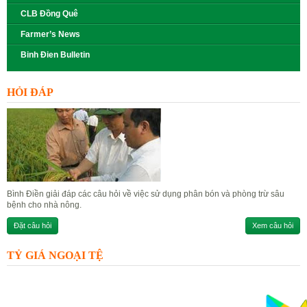
CLB Đồng Quê
Farmer’s News
Binh Đien Bulletin
HỎI ĐÁP
Bình Điền giải đáp các câu hỏi về việc sử dụng phân bón và phòng trừ sâu
bệnh cho nhà nông.
Đặt câu hỏi
Xem câu hỏi
TỶ GIÁ NGOẠI TỆ