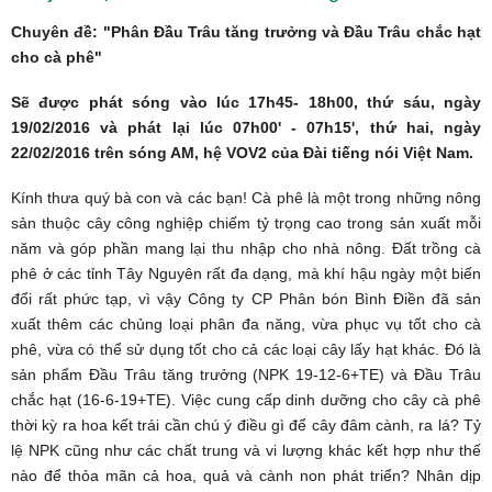
Chuyên đề: "Phân Đầu Trâu tăng trưởng và Đầu Trâu chắc hạt
cho cà phê"
Sẽ được phát sóng vào lúc 17h45- 18h00, thứ sáu, ngày
19/02/2016 và phát lại lúc 07h00' - 07h15', thứ hai, ngày
22/02/2016 trên sóng AM, hệ VOV2 của Đài tiếng nói Việt Nam
.
Kính thưa quý bà con và các bạn! Cà phê là một trong những nông
sản thuộc cây công nghiệp chiếm tỷ trọng cao trong sản xuất mỗi
năm và góp phần mang lại thu nhập cho nhà nông. Đất trồng cà
phê ở các tỉnh Tây Nguyên rất đa dạng, mà khí hậu ngày một biến
đổi rất phức tạp, vì vậy Công ty CP Phân bón Bình Điền đã sản
xuất thêm các chủng loại phân đa năng, vừa phục vụ tốt cho cà
phê, vừa có thể sử dụng tốt cho cả các loại cây lấy hạt khác. Đó là
sản phẩm Đầu Trâu tăng trưởng (NPK 19-12-6+TE) và Đầu Trâu
chắc hạt (16-6-19+TE). Việc cung cấp dinh dưỡng cho cây cà phê
thời kỳ ra hoa kết trái cần chú ý điều gì để cây đâm cành, ra lá? Tỷ
lệ NPK cũng như các chất trung và vi lượng khác kết hợp như thế
nào để thỏa mãn cả hoa, quả và cành non phát triển? Nhân dịp