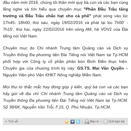
đầu năm mới 2016, chúng tôi thân mời quý bà con và các bạn cùng
lắng nghe và tìm hiểu qua chuyên mục
"Phân Đầu Trâu tăng
trưởng và Đầu Trâu chắc hạt cho cà phê"
phát sóng vào lúc
17h45- 18h00, thứ sáu, ngày 19/02/2016 và phát lại lúc 7h00' -
7h15', thứ hai, ngày 22/02/2016 trên sóng AM, hệ VOV2 của Đài
tiếng nói Việt Nam.
Chuyên mục do Chi nhánh Trung tâm Quảng cáo và Dịch vụ
Truyền thông Đa phương tiện Đài Tiếng nói Việt Nam
tại Tp.HCM
phối hợp với Công ty cổ phần phân bón Bình Điền thực hiện.
Chuyên gia của chương trình kỳ này:
GS.TS. Mai Văn Quyền
–
Nguyên Viện phó Viện KHKT Nông nghiệp Miền Nam.
Mọi thư từ thắc mắc hay đóng góp ý kiến, quý bà con và các bạn
hãy gửi về địa chỉ: Chi nhánh Trung tâm Quảng cáo và Dịch vụ
Truyền thông Đa phương tiện Đài Tiếng nói Việt Nam tại Tp.HCM.
Số 38/6K, Nguyễn Văn Trỗi, F.15, Q. Phú Nhuận, Tp.HCM.
Trở về
Bản in
Gởi bạn bè