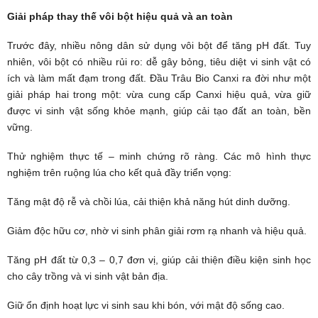
Giải pháp thay thế vôi bột hiệu quả và an toàn
Trước đây, nhiều nông dân sử dụng vôi bột để tăng pH đất. Tuy
nhiên, vôi bột có nhiều rủi ro: dễ gây bỏng, tiêu diệt vi sinh vật có
ích và làm mất đạm trong đất. Đầu Trâu Bio Canxi ra đời như một
giải pháp hai trong một: vừa cung cấp Canxi hiệu quả, vừa giữ
được vi sinh vật sống khỏe mạnh, giúp cải tạo đất an toàn, bền
vững.
Thử nghiệm thực tế – minh chứng rõ ràng. Các mô hình thực
nghiệm trên ruộng lúa cho kết quả đầy triển vọng:
Tăng mật độ rễ và chồi lúa, cải thiện khả năng hút dinh dưỡng.
Giảm độc hữu cơ, nhờ vi sinh phân giải rơm rạ nhanh và hiệu quả.
Tăng pH đất từ 0,3 – 0,7 đơn vị, giúp cải thiện điều kiện sinh học
cho cây trồng và vi sinh vật bản địa.
Giữ ổn định hoạt lực vi sinh sau khi bón, với mật độ sống cao.