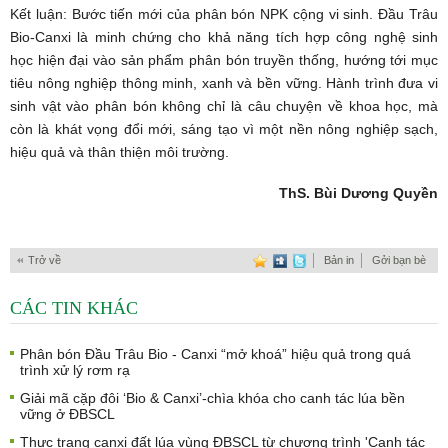
Kết luận: Bước tiến mới của phân bón NPK cộng vi sinh. Đầu Trâu
Bio-Canxi là minh chứng cho khả năng tích hợp công nghệ sinh
học hiện đại vào sản phẩm phân bón truyền thống, hướng tới mục
tiêu nông nghiệp thông minh, xanh và bền vững. Hành trình đưa vi
sinh vật vào phân bón không chỉ là câu chuyện về khoa học, mà
còn là khát vọng đổi mới, sáng tạo vì một nền nông nghiệp sạch,
hiệu quả và thân thiện môi trường.
ThS. Bùi Dương Quyền
Trở về
Bản in
Gởi bạn bè
CÁC TIN KHÁC
Phân bón Đầu Trâu Bio - Canxi “mở khoá” hiệu quả trong quá
trình xử lý rơm rạ
Giải mã cặp đôi ‘Bio & Canxi’-chìa khóa cho canh tác lúa bền
vững ở ĐBSCL
Thực trạng canxi đất lúa vùng ĐBSCL từ chương trình 'Canh tác