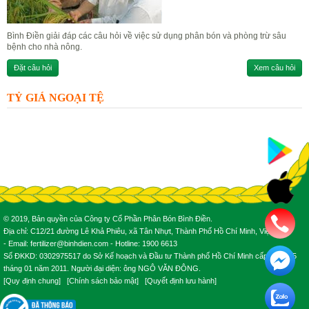
Bình Điền giải đáp các câu hỏi về việc sử dụng phân bón và phòng trừ sâu
bệnh cho nhà nông.
Đặt câu hỏi
Xem câu hỏi
TỶ GIÁ NGOẠI TỆ
© 2019, Bản quyền của Công ty Cổ Phần Phân Bón Bình Điền.
Địa chỉ: C12/21 đường Lê Khả Phiêu, xã Tân Nhựt, Thành Phố Hồ Chí Minh, Việt Nam.
- Email: fertilizer@binhdien.com - Hotline: 1900 6613
Số ĐKKD: 0302975517 do Sở Kế hoạch và Đầu tư Thành phố Hồ Chí Minh cấp ngày 25
tháng 01 năm 2011. Người đại diện: ông NGÔ VĂN ĐÔNG.
[
Quy định chung
] [
Chính sách bảo mật
] [
Quyết định lưu hành
]