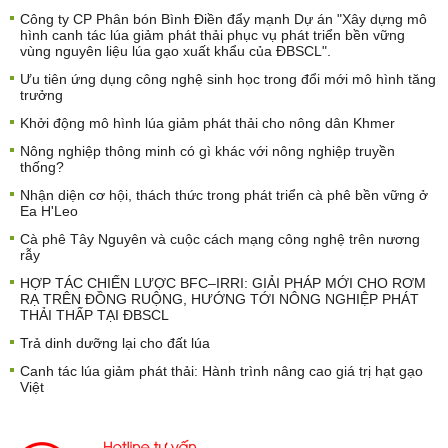
Công ty CP Phân bón Bình Điền đẩy mạnh Dự án "Xây dựng mô
hình canh tác lúa giảm phát thải phục vụ phát triển bền vững
vùng nguyên liệu lúa gạo xuất khẩu của ĐBSCL".
Ưu tiên ứng dụng công nghệ sinh học trong đổi mới mô hình tăng
trưởng
Khởi động mô hình lúa giảm phát thải cho nông dân Khmer
Nông nghiệp thông minh có gì khác với nông nghiệp truyền
thống?
Nhận diện cơ hội, thách thức trong phát triển cà phê bền vững ở
Ea H'Leo
Cà phê Tây Nguyên và cuộc cách mạng công nghệ trên nương
rẫy
HỢP TÁC CHIẾN LƯỢC BFC–IRRI: GIẢI PHÁP MỚI CHO RƠM
RẠ TRÊN ĐỒNG RUỘNG, HƯỚNG TỚI NÔNG NGHIỆP PHÁT
THẢI THẤP TẠI ĐBSCL
Trả dinh dưỡng lại cho đất lúa
Canh tác lúa giảm phát thải: Hành trình nâng cao giá trị hạt gạo
Việt