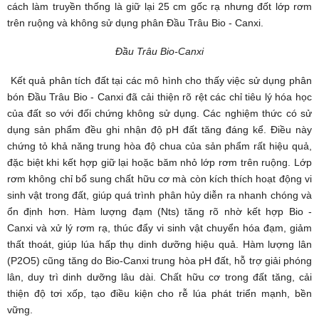
cách làm truyền thống là giữ lại 25 cm gốc rạ nhưng đốt lớp rơm
trên ruộng và không sử dụng phân Đầu Trâu Bio - Canxi.
Đầu Trâu Bio-Canxi
Kết quả phân tích đất tại các mô hình cho thấy việc sử dụng
phân
bón Đầu Trâu Bio - Canxi
đã cải thiện rõ rệt các chỉ tiêu lý hóa học
của đất so với đối chứng không sử dụng
. Các nghiệm thức có sử
dụng sản phẩm đều ghi nhận độ pH đất tăng đáng kể. Điều này
chứng tỏ khả năng trung hòa độ chua của sản phẩm rất hiệu quả,
đặc biệt khi kết hợp giữ lại hoặc băm nhỏ lớp rơm trên ruộng. Lớp
rơm không chỉ bổ sung chất hữu cơ mà còn kích thích hoạt động vi
sinh vật trong đất, giúp quá trình phân hủy diễn ra nhanh chóng và
ổn định hơn. Hàm lượng đạm (Nts) tăng rõ nhờ kết hợp
Bio -
Canxi
và xử lý rơm rạ, thúc đẩy vi sinh vật chuyển hóa đạm, giảm
thất thoát, giúp lúa hấp thụ dinh dưỡng hiệu quả. Hàm lượng lân
(P2O5) cũng tăng do
Bio-Canxi
trung hòa pH đất, hỗ trợ giải phóng
lân, duy trì dinh dưỡng lâu dài. Chất hữu cơ trong đất tăng, cải
thiện độ tơi xốp, tạo điều kiện cho rễ lúa phát triển mạnh, bền
vững.