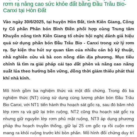
rơm rạ nâng cao sức khỏe đất bằng Đầu Trâu Bio-
Canxi tại Hòn Đất
Vào ngày 30/6/2025, tại huyện Hòn Đất, tỉnh Kiên Giang, Công
ty Cổ phần Phân bón Bình Điền phối hợp cùng Trung tâm
Khuyến nông tỉnh Kiên Giang tổ chức hội nghị đánh giá hiệu
quả sử dụng phân bón Đầu Trâu Bio - Canxi trong xử lý rơm
rạ. Sự kiện thu hút sự quan tâm của nhiều cán bộ kỹ thuật,
nhà nghiên cứu và bà con nông dân địa phương. Mục tiêu
chính là tìm ra giải pháp cải tạo đất phèn và nâng cao năng
suất lúa theo hướng bền vững, đồng thời giảm thiểu phát thải
khí nhà kính.
Mô hình gồm ba nghiệm thức và một đối chứng. Trong đó ba
nghiệm thức (NT) cùng sử dụng cùng lượng phân bón Đầu Trâu
Bio Canxi, với NT1 tiến hành thu hoạch sát gốc rạ, sau đó băm nhỏ
lớp rơm rạ và giữ lại trên ruộng, NT2 cũng thu hoạch sát gốc rạ
nhưng giữ nguyên lớp rơm phủ mặt ruộng, NT3 áp dụng phương
pháp thu hoạch truyền thống, giữ lại 25 cm gốc rạ rồi cuộn rơm
mang ra khỏi ruộng trước khi bón phân. Mô hình đối chứng duy trì