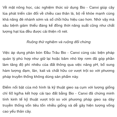
Về mặt nông học, các nghiệm thức sử dụng
Bio - Canxi
giúp cây
lúa phát triển cân đối về chiều cao thân lá, bộ rễ khỏe mạnh cùng
khả năng đẻ nhánh sớm và số chồi hữu hiệu cao hơn. Nhờ vậy mà
sâu bệnh giảm thiểu đáng kể đồng thời năng suất cũng như chất
lượng hạt lúa đều được cải thiện rõ nét.
Ruộng thử nghiệm và ruộng đối chứng
Việc áp dụng phân bón Đầu Trâu Bio - Canxi cùng các biện pháp
quản lý phù hợp như giữ lại hoặc băm nhỏ lớp rơm đã góp phần
làm tăng độ phì nhiêu của đất thông qua việc nâng pH, bổ sung
hàm lượng đạm, lân, kali và chất hữu cơ vượt trội so với phương
pháp truyền thống không dùng sản phẩm này.
Điểm nổi bật của mô hình là kỹ thuật gieo sạ cụm với lượng giống
chỉ 60 kg/ha kết hợp cải tạo đất bằng Bio - Canxi đã chứng minh
tính kinh tế kỹ thuật vượt trội so với phương pháp gieo sạ dày
truyền thống vốn tiêu tốn nhiều giống và dễ gây hiện tượng vống
cao yếu thân cây.