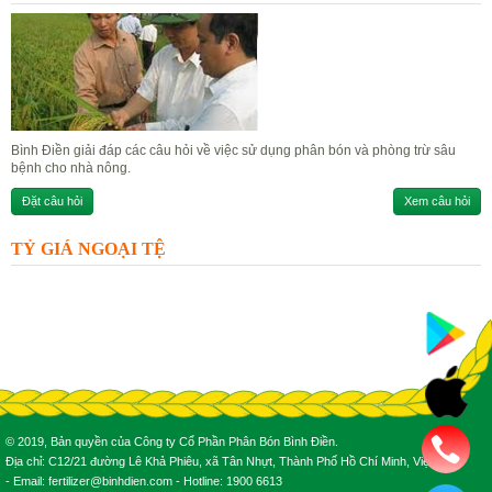
Bình Điền giải đáp các câu hỏi về việc sử dụng phân bón và phòng trừ sâu
bệnh cho nhà nông.
Đặt câu hỏi
Xem câu hỏi
TỶ GIÁ NGOẠI TỆ
© 2019, Bản quyền của Công ty Cổ Phần Phân Bón Bình Điền.
Địa chỉ: C12/21 đường Lê Khả Phiêu, xã Tân Nhựt, Thành Phố Hồ Chí Minh, Việt Nam.
- Email: fertilizer@binhdien.com - Hotline: 1900 6613