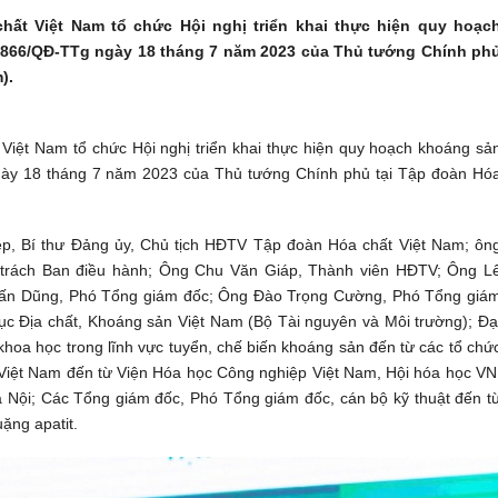
chất Việt Nam tổ chức Hội nghị triển khai thực hiện quy hoạc
 866/QĐ-TTg ngày 18 tháng 7 năm 2023 của Thủ tướng Chính ph
).
 Việt Nam tổ chức Hội nghị triển khai thực hiện quy hoạch khoáng sả
gày 18 tháng 7 năm 2023 của Thủ tướng Chính phủ tại Tập đoàn Hó
p, Bí thư Đảng ủy, Chủ tịch HĐTV Tập đoàn Hóa chất Việt Nam; ôn
trách Ban điều hành; Ông Chu Văn Giáp, Thành viên HĐTV; Ông L
ấn Dũng, Phó Tổng giám đốc; Ông Đào Trọng Cường, Phó Tổng giá
ục Địa chất, Khoáng sản Việt Nam (Bộ Tài nguyên và Môi trường); Đạ
hoa học trong lĩnh vực tuyển, chế biến khoáng sản đến từ các tổ chứ
 Việt Nam đến từ Viện Hóa học Công nghiệp Việt Nam, Hội hóa học VN
 Nội; Các Tổng giám đốc, Phó Tổng giám đốc, cán bộ kỹ thuật đến t
ặng apatit.