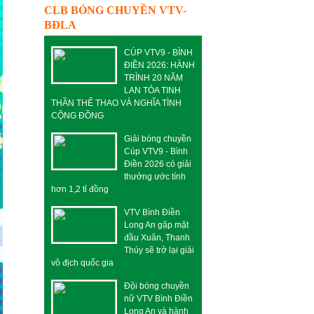
CLB BÓNG CHUYỀN VTV-
BĐLA
CÚP VTV9 - BÌNH
ĐIỀN 2026: HÀNH
TRÌNH 20 NĂM
LAN TỎA TINH
THẦN THỂ THAO VÀ NGHĨA TÌNH
CỘNG ĐỒNG
Giải bóng chuyền
Cúp VTV9 - Bình
Điền 2026 có giải
thưởng ước tính
hơn 1,2 tỉ đồng
VTV Bình Điền
Long An gặp mặt
đầu Xuân, Thanh
Thúy sẽ trở lại giải
vô địch quốc gia
Đội bóng chuyền
nữ VTV Bình Điền
Long An và hành