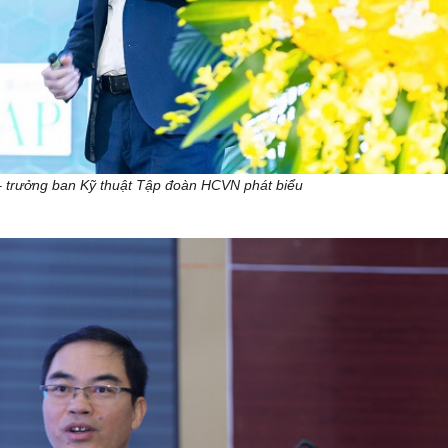
 trưởng ban Kỹ thuật Tập đoàn HCVN phát biểu