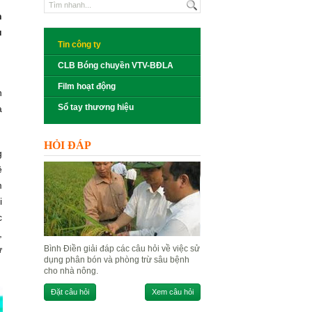
h
ủ
Tin công ty
CLB Bóng chuyền VTV-BĐLA
Film hoạt động
n
Sổ tay thương hiệu
a
HỎI ĐÁP
g
ê
m
i
c
,
ừ
Bình Điền giải đáp các câu hỏi về việc sử
dụng phân bón và phòng trừ sâu bệnh
cho nhà nông.
Đặt câu hỏi
Xem câu hỏi