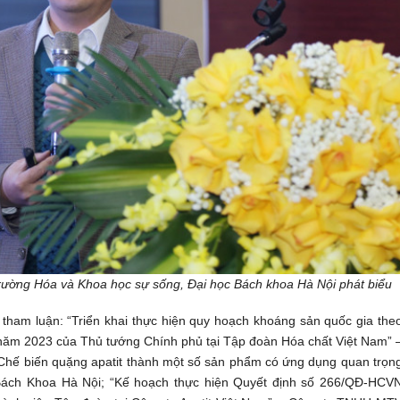
rường Hóa và Khoa học sự sống, Đại học Bách khoa Hà Nội phát biểu
 tham luận: “Triển khai thực hiện quy hoạch khoáng sản quốc gia the
năm 2023 của Thủ tướng Chính phủ tại Tập đoàn Hóa chất Việt Nam” 
Chế biến quặng apatit thành một số sản phẩm có ứng dụng quan trọn
 Bách Khoa Hà Nội; “Kế hoạch thực hiện Quyết định số 266/QĐ-HCV