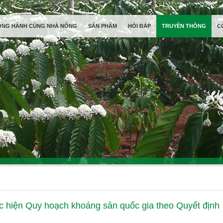
ỒNG HÀNH CÙNG NHÀ NÔNG
SẢN PHẨM
HỎI ĐÁP
TRUYỀN THÔNG
C
c hiện Quy hoạch khoáng sản quốc gia theo Quyết định