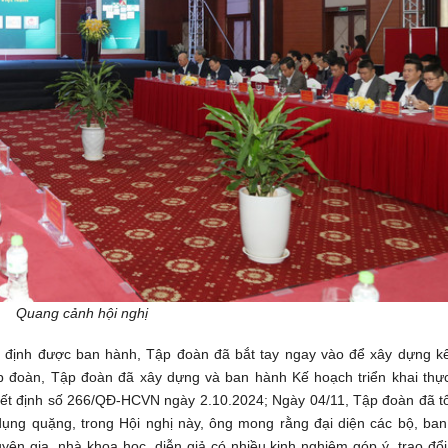
Quang cảnh hội nghị
t định được ban hành, Tập đoàn đã bắt tay ngay vào để xây dựng k
ập đoàn, Tập đoàn đã xây dựng và ban hành Kế hoạch triển khai thự
yết định số 266/QĐ-HCVN ngày 2.10.2024; Ngày 04/11, Tập đoàn đã t
ụng quặng, trong Hội nghị này, ông mong rằng đại diện các bộ, ban
ên gia, nhà khoa học, diễn giả có nhiều kinh nghiệm góp ý, trao đổi