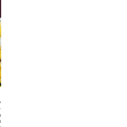
o
–
g
N