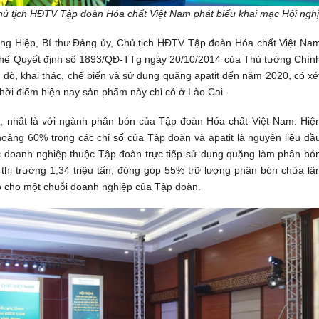
ủ tịch HĐTV Tập đoàn Hóa chất Việt Nam phát biểu khai mạc Hội nghị
ang Hiệp, Bí thư Đảng ủy, Chủ tịch HĐTV Tập đoàn Hóa chất Việt Na
y thế Quyết định số 1893/QĐ-TTg ngày 20/10/2014 của Thủ tướng Chín
dò, khai thác, chế biến và sử dụng quặng apatit đến năm 2020, có xé
thời điểm hiện nay sản phẩm này chỉ có ở Lào Cai.
õ, nhất là với ngành phân bón của Tập đoàn Hóa chất Việt Nam. Hiệ
ảng 60% trong các chỉ số của Tập đoàn và apatit là nguyên liệu đầ
c doanh nghiệp thuộc Tập đoàn trực tiếp sử dụng quặng làm phân bó
 thị trường 1,34 triệu tấn, đóng góp 55% trữ lượng phân bón chứa lâ
ào cho một chuỗi doanh nghiệp của Tập đoàn.