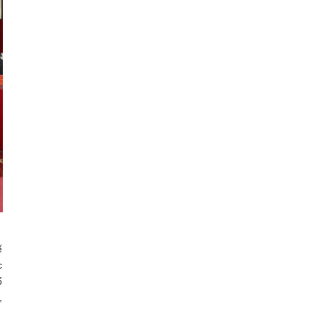
ế
c
ổ
,
,