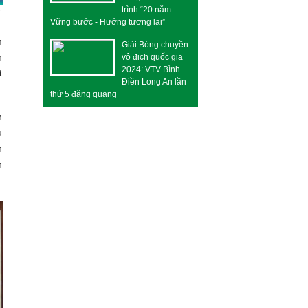
trình “20 năm
Vững bước - Hướng tương lai”
m
Giải Bóng chuyền
h
vô địch quốc gia
2024: VTV Bình
t
Điền Long An lần
thứ 5 đăng quang
n
u
n
n