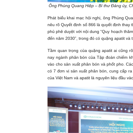
Ông Phùng Quang Hiệp – Bí thư Đảng ủy, Ch
Phát biểu khai mạc hội nghị, ông Phùng Qu
nêu rõ Quyết định số 866 là quyết định tha
phủ phê duyệt với nội dung “Quy hoạch thăm 
đến năm 2030”, trong đó có quặng apatit và 
Tầm quan trọng của quặng apatit ai cũng r
nay ngành phân bón của Tập đoàn chiếm kho
vào cho sản xuất phân bón và phốt pho. Cá
có 7 đơn vị sản xuất phân bón, cung cấp ra
của Việt Nam và apatit là nguyên liệu đầu v