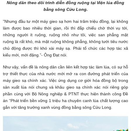
Nông dân theo dõi trình diễn đồng ruộng tại Viện lúa đồng
bằng sông Cửu Long.
“Nhưng đầu tư một máy gieo sạ hơn hai trăm triệu đồng, lại không
làm được bao nhiêu thời gian, rồi thì đắp chiếu chờ thời vụ tới,
những người ít ruộng, ruộng nhỏ như tôi, việc san phẳng mặt
ruộng là rất khó, mà mặt ruộng không phẳng, không tưới tiêu nước
chủ động được thì khó xài máy sạ. Phải tổ chức các hợp tác xã
kiểu mới, mới đặng.”- Ông Đạt nói.
Như vậy, vấn đề là nông dân cần liên kết hợp tác làm lúa, có sự hỗ
trợ thiết thực của nhà nước mới mở ra con đường phát triển của
máy gieo sạ chính xác. Việc ứng dụng cơ giới hóa đồng bộ trong
sản xuất lúa nói chung và khâu gieo sạ chính xác nói riêng góp
phần cùng với Bộ Nông nghiệp & PTNT thực hiện thành công Đề
án “Phát triển bền vững 1 triệu ha chuyên canh lúa chất lượng cao
gắn với tăng trưởng xanh vùng đồng bằng sông Cửu Long.