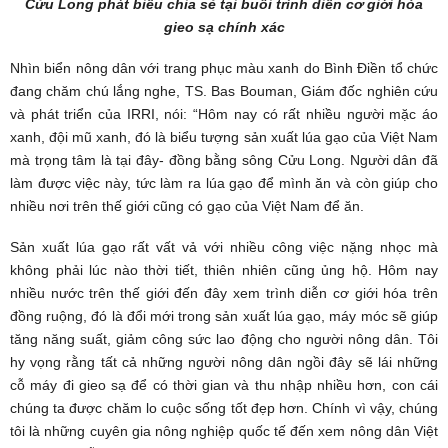
Cửu Long phát biểu chia sẻ tại buổi trình diễn cơ giới hóa
gieo sạ chính xác
Nhìn biển nông dân với trang phục màu xanh do Bình Điền tổ chức
đang chăm chú lắng nghe, TS. Bas Bouman, Giám đốc nghiên cứu
và phát triển của IRRI, nói: “Hôm nay có rất nhiều người mặc áo
xanh, đội mũ xanh, đó là biểu tượng sản xuất lúa gạo của Việt Nam
mà trọng tâm là tại đây- đồng bằng sông Cửu Long. Người dân đã
làm được việc này, tức làm ra lúa gạo để mình ăn và còn giúp cho
nhiều nơi trên thế giới cũng có gạo của Việt Nam để ăn.
Sản xuất lúa gạo rất vất vả với nhiều công việc nặng nhọc mà
không phải lúc nào thời tiết, thiên nhiên cũng ủng hộ. Hôm nay
nhiều nước trên thế giới đến đây xem trình diễn cơ giới hóa trên
đồng ruộng, đó là đổi mới trong sản xuất lúa gạo, máy móc sẽ giúp
tăng năng suất, giảm công sức lao động cho người nông dân. Tôi
hy vọng rằng tất cả những người nông dân ngồi đây sẽ lái những
cỗ máy đi gieo sạ để có thời gian và thu nhập nhiều hơn, con cái
chúng ta được chăm lo cuộc sống tốt đẹp hơn. Chính vì vậy, chúng
tôi là những cuyên gia nông nghiệp quốc tế đến xem nông dân Việt