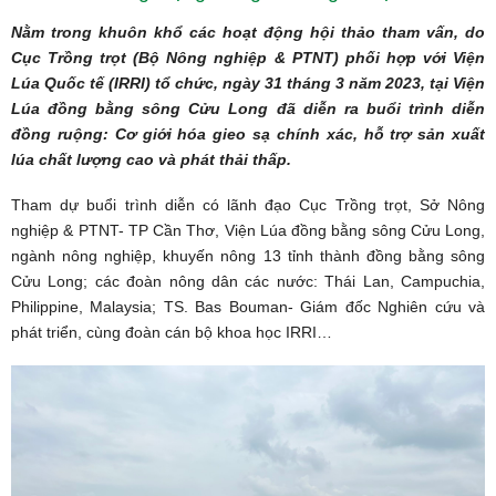
Nằm trong khuôn khổ các hoạt động hội thảo tham vấn, do
Cục Trồng trọt (Bộ Nông nghiệp & PTNT) phối hợp với Viện
Lúa Quốc tế (IRRI) tổ chức, ngày 31 tháng 3 năm 2023, tại Viện
Lúa đồng bằng sông Cửu Long đã diễn ra buổi trình diễn
đồng ruộng: Cơ giới hóa gieo sạ chính xác, hỗ trợ sản xuất
lúa chất lượng cao và phát thải thấp.
Tham dự buổi trình diễn có lãnh đạo Cục Trồng trọt, Sở Nông
nghiệp & PTNT- TP Cần Thơ, Viện Lúa đồng bằng sông Cửu Long,
ngành nông nghiệp, khuyến nông 13 tỉnh thành đồng bằng sông
Cửu Long; các đoàn nông dân các nước: Thái Lan, Campuchia,
Philippine, Malaysia; TS. Bas Bouman- Giám đốc Nghiên cứu và
phát triển, cùng đoàn cán bộ khoa học IRRI…