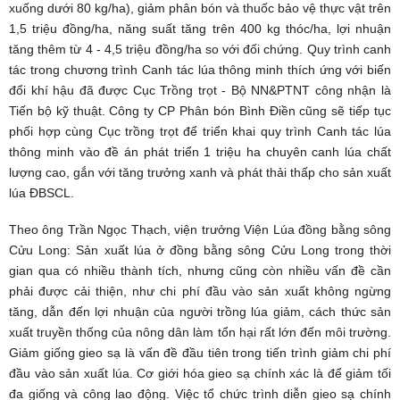
xuống dưới 80 kg/ha), giảm phân bón và thuốc bảo vệ thực vật trên
1,5 triệu đồng/ha, năng suất tăng trên 400 kg thóc/ha, lợi nhuận
tăng thêm từ 4 - 4,5 triệu đồng/ha so với đối chứng. Quy trình canh
tác trong chương trình Canh tác lúa thông minh thích ứng với biến
đổi khí hậu đã được Cục Trồng trọt - Bộ NN&PTNT công nhận là
Tiến bộ kỹ thuật. Công ty CP Phân bón Bình Điền cũng sẽ tiếp tục
phối hợp cùng Cục trồng trọt để triển khai quy trình Canh tác lúa
thông minh vào đề án phát triển 1 triệu ha chuyên canh lúa chất
lượng cao, gắn với tăng trưởng xanh và phát thải thấp cho sản xuất
lúa ĐBSCL.
Theo ông Trần Ngọc Thạch, viện trưởng Viện Lúa đồng bằng sông
Cửu Long: Sản xuất lúa ở đồng bằng sông Cửu Long trong thời
gian qua có nhiều thành tích, nhưng cũng còn nhiều vấn đề cần
phải được cải thiện, như chi phí đầu vào sản xuất không ngừng
tăng, dẫn đến lợi nhuận của người trồng lúa giảm, cách thức sản
xuất truyền thống của nông dân làm tổn hại rất lớn đến môi trường.
Giảm giống gieo sạ là vấn đề đầu tiên trong tiến trình giảm chi phí
đầu vào sản xuất lúa. Cơ giới hóa gieo sạ chính xác là để giảm tối
đa giống và công lao động. Việc tổ chức trình diễn gieo sạ chính