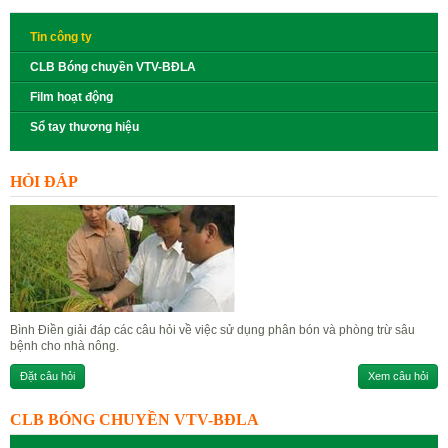
Tin công ty
CLB Bóng chuyền VTV-BĐLA
Film hoạt động
Sổ tay thương hiệu
HỎI ĐÁP
Bình Điền giải đáp các câu hỏi về việc sử dụng phân bón và phòng trừ sâu
bệnh cho nhà nông.
Đặt câu hỏi
Xem câu hỏi
CLB BÓNG CHUYỀN VTV-BĐLA