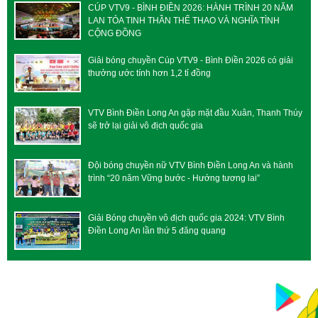
CÚP VTV9 - BÌNH ĐIỀN 2026: HÀNH TRÌNH 20 NĂM
LAN TỎA TINH THẦN THỂ THAO VÀ NGHĨA TÌNH
CỘNG ĐỒNG
Giải bóng chuyền Cúp VTV9 - Bình Điền 2026 có giải
thưởng ước tính hơn 1,2 tỉ đồng
VTV Bình Điền Long An gặp mặt đầu Xuân, Thanh Thúy
sẽ trở lại giải vô địch quốc gia
Đội bóng chuyền nữ VTV Bình Điền Long An và hành
trình “20 năm Vững bước - Hướng tương lai”
Giải Bóng chuyền vô địch quốc gia 2024: VTV Bình
Điền Long An lần thứ 5 đăng quang