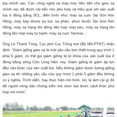
lúa chính xác. Các công nghệ và máy móc tiên tiến cho gieo sạ
chính xác đã được cải tiến cho phù hợp và hiệu quả với sản xuất
lúa ở đồng bằng SCL; điển hình như: máy sạ cụm Sài Gòn Kim
Hồng; máy bay drone sạ lúa, sạ phân, phun thuốc Sài Gòn Kim
Hồng; máy sạ hàng khí động liên hợp máy kéo; máy sạ hàng khí
động liên hợp máy tự hành; máy sạ cụm Yanmar…
Ông Lê Thanh Tùng, Cục phó Cục Trồng trọt (Bộ NN-PTNT) nhận
định: “Giảm giống gieo sạ là một yêu cầu bức thiết trong quy trình 1
phải 5 giảm, có thể gọi giảm giống là từ khóa của sản xuất lúa ở
đồng bằng sông Cửu Long hiện nay. Giảm giống là giảm áp lực
đầu vào khác của sản xuất lúa. Nếu không giảm được lượng giống
gieo sạ thì những yêu cầu của quy trình 1 phải 5 giảm đều không
có ý nghĩa. Trình diễn, hay thực hiện mô hình, tức là làm cái gì đó
để người nông dân chứng kiến mà chọn lựa được cách thức phù
hợp với mình”.