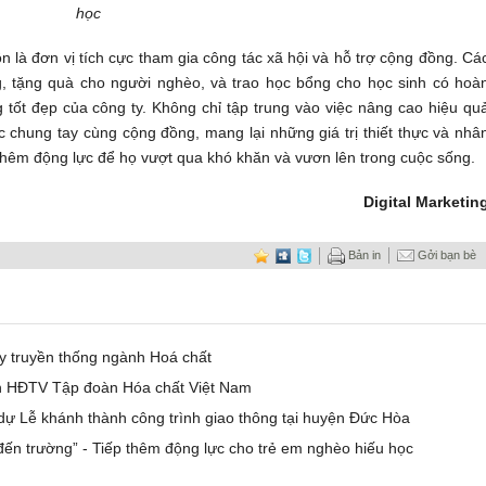
học
 là đơn vị tích cực tham gia công tác xã hội và hỗ trợ cộng đồng. Cá
, tặng quà cho người nghèo, và trao học bổng cho học sinh có hoà
 tốt đẹp của công ty. Không chỉ tập trung vào việc nâng cao hiệu qu
c chung tay cùng cộng đồng, mang lại những giá trị thiết thực và nhâ
thêm động lực để họ vượt qua khó khăn và vươn lên trong cuộc sống.
Digital Marketin
Bản in
Gởi bạn bè
 truyền thống ngành Hoá chất
ch HĐTV Tập đoàn Hóa chất Việt Nam
ự Lễ khánh thành công trình giao thông tại huyện Đức Hòa
n trường” - Tiếp thêm động lực cho trẻ em nghèo hiếu học