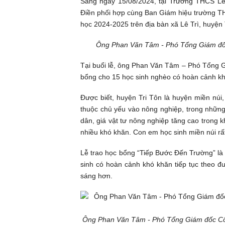
Sáng ngày 15/08/2024, tại Trường THCS Lê 
Điền phối hợp cùng Ban Giám hiệu trường TH
học 2024-2025 trên địa bàn xã Lê Trì, huyện 
Ông Phan Văn Tâm - Phó Tổng Giám đốc 
Tại buổi lễ, ông Phan Văn Tâm – Phó Tổng G
bổng cho 15 học sinh nghèo có hoàn cảnh khó 
Được biết, huyện Tri Tôn là huyện miền nú
thuộc chủ yếu vào nông nghiệp, trong những
dân, giá vật tư nông nghiệp tăng cao trong 
nhiều khó khăn. Con em học sinh miền núi rất 
Lễ trao học bổng “Tiếp Bước Đến Trường” là 
sinh có hoàn cảnh khó khăn tiếp tục theo đu
sáng hơn.
Ông Phan Văn Tâm - Phó Tổng Giám đốc Côn