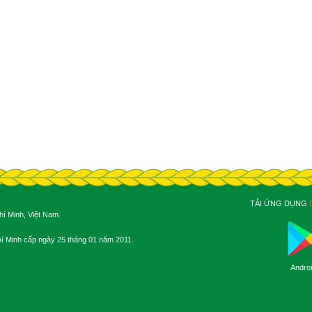
TẢI ỨNG DỤNG
í Minh, Việt Nam.
 Minh cấp ngày 25 tháng 01 năm 2011.
Andro