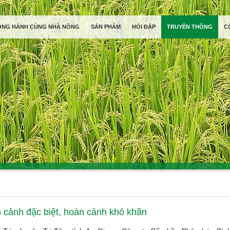
ỒNG HÀNH CÙNG NHÀ NÔNG
SẢN PHẨM
HỎI ĐÁP
TRUYỀN THÔNG
C
 cảnh đặc biệt, hoàn cảnh khó khăn