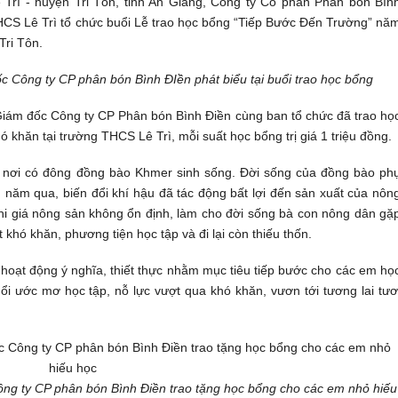
Trì - huyện Tri Tôn, tỉnh An Giang, Công ty Cổ phần Phân bón Bìn
CS Lê Trì tổ chức buổi Lễ trao học bổng “Tiếp Bước Đến Trường” nă
Tri Tôn.
Công ty CP phân bón Bình ĐIền phát biểu tại buổi trao học bổng
iám đốc Công ty CP Phân bón Bình Điền cùng ban tổ chức đã trao họ
khăn tại trường THCS Lê Trì, mỗi suất học bổng trị giá 1 triệu đồng.
i, nơi có đông đồng bào Khmer sinh sống. Đời sống của đồng bào ph
 năm qua, biến đổi khí hậu đã tác động bất lợi đến sản xuất của nôn
khi giá nông sản không ổn định, làm cho đời sống bà con nông dân gặ
khó khăn, phương tiện học tập và đi lại còn thiếu thốn.
hoạt động ý nghĩa, thiết thực nhằm mục tiêu tiếp bước cho các em họ
ổi ước mơ học tập, nỗ lực vượt qua khó khăn, vươn tới tương lai tươ
g ty CP phân bón Bình Điền trao tặng học bổng cho các em nhỏ hiếu