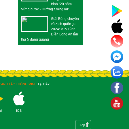
trình “20 năm
Vững bước - Hướng tương lai”
Giải Bóng chuyền
vô địch quốc gia
2024: VTV Bình
Điền Long An lần
thứ 5 đăng quang
CANH TÁC THÔNG MINH
TẠI ĐÂY
id
IOS
Top