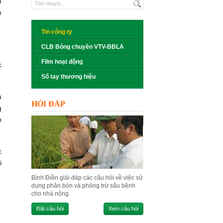
h
m
Tin công ty
CLB Bóng chuyền VTV-BĐLA
Film hoạt động
c
Sổ tay thương hiệu
ụ
HỎI ĐÁP
g
p
c
i
Bình Điền giải đáp các câu hỏi về việc sử
dụng phân bón và phòng trừ sâu bệnh
cho nhà nông.
Đặt câu hỏi
Xem câu hỏi