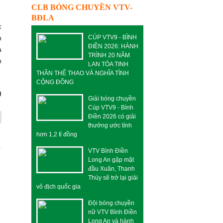
CLB BÓNG CHUYỀN VTV-
BĐLA
c
n
CÚP VTV9 - BÌNH
ĐIỀN 2026: HÀNH
ả
TRÌNH 20 NĂM
n
LAN TỎA TINH
THẦN THỂ THAO VÀ NGHĨA TÌNH
CỘNG ĐỒNG
g
Giải bóng chuyền
Cúp VTV9 - Bình
Điền 2026 có giải
thưởng ước tính
hơn 1,2 tỉ đồng
VTV Bình Điền
Long An gặp mặt
đầu Xuân, Thanh
Thúy sẽ trở lại giải
vô địch quốc gia
Đội bóng chuyền
nữ VTV Bình Điền
Long An và hành