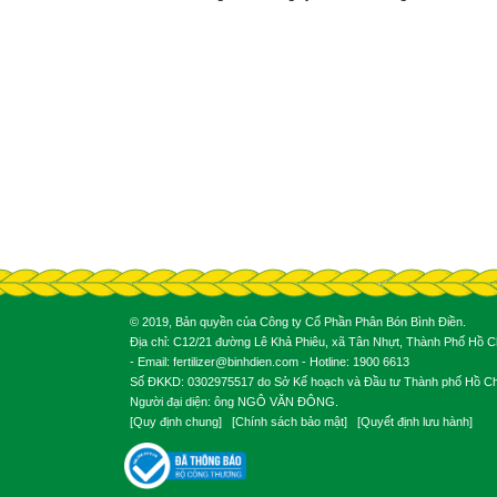
© 2019, Bản quyền của Công ty Cổ Phần Phân Bón Bình Điền.
Địa chỉ: C12/21 đường Lê Khả Phiêu, xã Tân Nhựt, Thành Phố Hồ Ch
- Email: fertilizer@binhdien.com - Hotline: 1900 6613
Số ĐKKD: 0302975517 do Sở Kế hoạch và Đầu tư Thành phố Hồ Chí
Người đại diện: ông NGÔ VĂN ĐÔNG.
[
Quy định chung
] [
Chính sách bảo mật
] [
Quyết định lưu hành
]