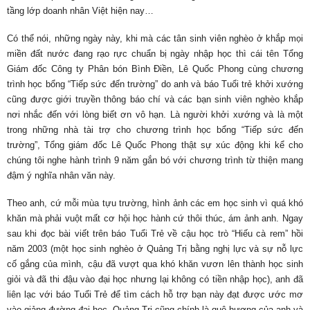
tầng lớp doanh nhân Việt hiện nay…
Có thể nói, những ngày này, khi mà các tân sinh viên nghèo ở khắp mọi
miền đất nước đang rạo rực chuẩn bị ngày nhập học thì cái tên Tổng
Giám đốc Công ty Phân bón Bình Điền, Lê Quốc Phong cùng chương
trình học bổng “Tiếp sức đến trường” do anh và báo Tuổi trẻ khởi xướng
cũng được giới truyền thông báo chí và các bạn sinh viên nghèo khắp
nơi nhắc đến với lòng biết ơn vô hạn. Là người khởi xướng và là một
trong những nhà tài trợ cho chương trình học bổng “Tiếp sức đến
trường”, Tổng giám đốc Lê Quốc Phong thật sự xúc động khi kể cho
chúng tôi nghe hành trình 9 năm gắn bó với chương trình từ thiện mang
đậm ý nghĩa nhân văn này.
Theo anh, cứ mỗi mùa tựu trường, hình ảnh các em học sinh vì quá khó
khăn mà phải vuột mất cơ hội học hành cứ thôi thúc, ám ảnh anh. Ngay
sau khi đọc bài viết trên báo Tuổi Trẻ về cậu học trò “Hiếu cà rem” hồi
năm 2003 (một học sinh nghèo ở Quảng Trị bằng nghị lực và sự nỗ lực
cố gắng của mình, cậu đã vượt qua khó khăn vươn lên thành học sinh
giỏi và đã thi đậu vào đại học nhưng lại không có tiền nhập học), anh đã
liên lạc với báo Tuổi Trẻ để tìm cách hỗ trợ bạn này đạt được ước mơ
vào giảng đường đại hoc. Quảng Trị cũng chính là quê hương của anh và