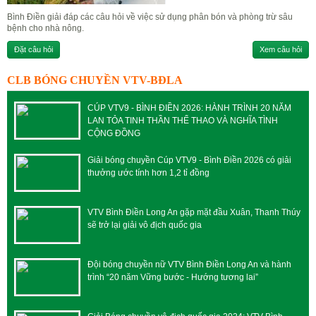
Bình Điền giải đáp các câu hỏi về việc sử dụng phân bón và phòng trừ sâu
bệnh cho nhà nông.
Đặt câu hỏi
Xem câu hỏi
CLB BÓNG CHUYỀN VTV-BĐLA
CÚP VTV9 - BÌNH ĐIỀN 2026: HÀNH TRÌNH 20 NĂM
LAN TỎA TINH THẦN THỂ THAO VÀ NGHĨA TÌNH
CỘNG ĐỒNG
Giải bóng chuyền Cúp VTV9 - Bình Điền 2026 có giải
thưởng ước tính hơn 1,2 tỉ đồng
VTV Bình Điền Long An gặp mặt đầu Xuân, Thanh Thúy
sẽ trở lại giải vô địch quốc gia
Đội bóng chuyền nữ VTV Bình Điền Long An và hành
trình “20 năm Vững bước - Hướng tương lai”