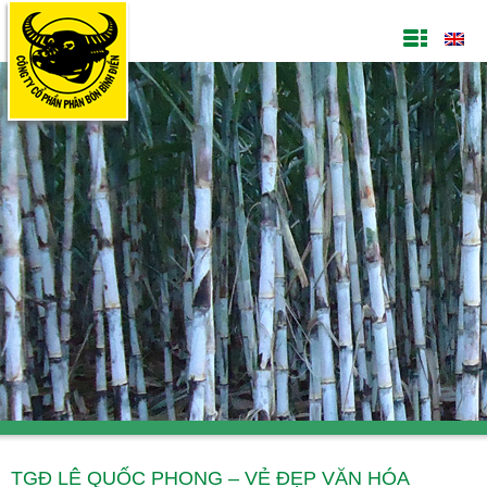
TGĐ LÊ QUỐC PHONG – VẺ ĐẸP VĂN HÓA