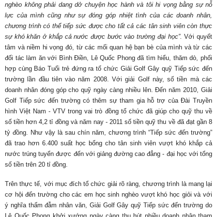
nghèo không phải dang dở chuyện học hành và tôi hi vọng bằng sự nỗ
lực của mình cũng như sự đóng góp nhiệt tình của các doanh nhân,
chương trình có thể tiếp sức được cho tất cả các tân sinh viên còn thực
sự khó khăn ở khắp cả nước được bước vào trường đại học”.
Với quyết
tâm và niềm hi vọng đó, từ các mối quan hệ bạn bè của mình và từ các
đối tác làm ăn với Bình Điền, Lê Quốc Phong đã tìm hiểu, thăm dò, phối
hợp cùng Báo Tuổi trẻ đứng ra tổ chức Giải Golf Gây quỹ Tiếp sức đến
trường lần đầu tiên vào năm 2008. Với giải Golf này, số tiền mà các
doanh nhân đóng góp cho quỹ ngày càng nhiều lên. Đến năm 2010, Giải
Golf Tiếp sức đến trường có thêm sự tham gia hỗ trợ của Đài Truyền
hình Việt Nam - VTV trong vai trò đồng tổ chức đã giúp cho quỹ thu về
số tiền hơn 4,2 tỉ đồng và năm nay - 2011 số tiền quỹ thu về đã đạt gần 8
tỷ đồng. Như vậy là sau chín năm, chương trình “Tiếp sức đến trường”
đã trao hơn 6.400 suất học bổng cho tân sinh viên vượt khó khắp cả
nước trúng tuyển được đến với giảng đường cao đẳng - đại học với tổng
số tiền trên 20 tỉ đồng.
Trên thực tế, với mục đích tổ chức giải rõ ràng, chương trình là mang lại
cơ hội đến trường cho các em học sinh nghèo vượt khó học giỏi và với
ý nghĩa thấm đẫm nhân văn, Giải Golf Gây quỹ Tiếp sức đến trường do
Lê Quốc Phong khởi xướng ngày càng thu hút nhiều doanh nhân tham