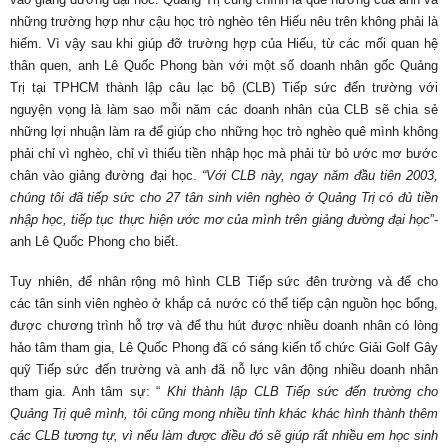
những trường hợp như cậu học trò nghèo tên Hiếu nêu trên không phải là
hiếm. Vì vậy sau khi giúp đỡ trường hợp của Hiếu, từ các mối quan hệ
thân quen, anh Lê Quốc Phong bàn với một số doanh nhân gốc Quảng
Trị tại TPHCM thành lập câu lạc bộ (CLB) Tiếp sức đến trường với
nguyện vọng là làm sao mỗi năm các doanh nhân của CLB sẽ chia sẻ
những lợi nhuận làm ra để giúp cho những học trò nghèo quê mình không
phải chỉ vì nghèo, chỉ vì thiếu tiền nhập học mà phải từ bỏ ước mơ bước
chân vào giảng đường đại học.
“Với CLB này, ngay năm đầu tiên 2003,
chúng tôi đã tiếp sức cho 27 tân sinh viên nghèo ở Quảng Trị có đủ tiền
nhập học, tiếp tục thực hiện ước mơ của mình trên giảng đường đại học
”-
anh Lê Quốc Phong cho biết.
Tuy nhiên, để nhân rộng mô hình CLB Tiếp sức đên trường và để cho
các tân sinh viên nghèo ở khắp cả nước có thể tiếp cận nguồn học bổng,
được chương trình hỗ trợ và để thu hút được nhiều doanh nhân có lòng
hảo tâm tham gia, Lê Quốc Phong đã có sáng kiến tổ chức Giải Golf Gây
quỹ Tiếp sức đến trường và anh đã nỗ lực vân động nhiều doanh nhân
tham gia. Anh tâm sự: “
Khi thành lập CLB Tiếp sức đến trường cho
Quảng Trị quê mình, tôi cũng mong nhiều tỉnh khác khác hình thành thêm
các CLB tương tự, vì nếu làm được điều đó sẽ giúp rất nhiều em học sinh