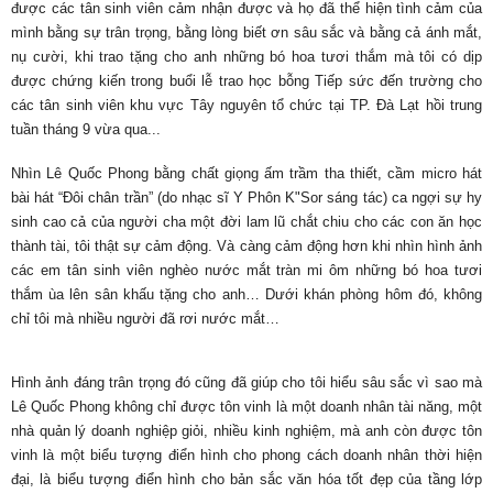
được các tân sinh viên cảm nhận được và họ đã thể hiện tình cảm của
mình bằng sự trân trọng, bằng lòng biết ơn sâu sắc và bằng cả ánh mắt,
nụ cười, khi trao tặng cho anh những bó hoa tươi thắm mà tôi có dịp
được chứng kiến trong buổi lễ trao học bỗng Tiếp sức đến trường cho
các tân sinh viên khu vực Tây nguyên tổ chức tại TP. Đà Lạt hồi trung
tuần tháng 9 vừa qua...
Nhìn Lê Quốc Phong bằng chất giọng ấm trầm tha thiết, cầm micro hát
bài hát “Đôi chân trần” (do nhạc sĩ Y Phôn K"Sor sáng tác) ca ngợi sự hy
sinh cao cả của người cha một đời lam lũ chắt chiu cho các con ăn học
thành tài, tôi thật sự cảm động. Và càng cảm động hơn khi nhìn hình ảnh
các em tân sinh viên nghèo nước mắt tràn mi ôm những bó hoa tươi
thắm ùa lên sân khấu tặng cho anh… Dưới khán phòng hôm đó, không
chỉ tôi mà nhiều người đã rơi nước mắt…
Hình ảnh đáng trân trọng đó cũng đã giúp cho tôi hiểu sâu sắc vì sao mà
Lê Quốc Phong không chỉ được tôn vinh là một doanh nhân tài năng, một
nhà quản lý doanh nghiệp giỏi, nhiều kinh nghiệm, mà anh còn được tôn
vinh là một biểu tượng điển hình cho phong cách doanh nhân thời hiện
đại, là biểu tượng điển hình cho bản sắc văn hóa tốt đẹp của tầng lớp