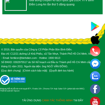
Giải Bóng chuyền vô địch quốc gia 2024: VTV Bình
Điền Long An lần thứ 5 đăng quang
© 2019, Bản quyền của Công ty Cổ Phần Phân Bón Bình Điền.
Địa chỉ: C12/21 đường Lê Khả Phiêu, xã Tân Nhựt, Thành Phố Hồ Chí Minh, Việt Nam.
- Email: fertilizer@binhdien.com - Hotline: 1900 6613
Số ĐKKD: 0302975517 do Sở Kế hoạch và Đầu tư Thành phố Hồ Chí Minh cấp ngày 25
tháng 01 năm 2011. Người đại diện: ông NGÔ VĂN ĐÔNG.
[
Quy định chung
] [
Chính sách bảo mật
] [
Quyết định lưu hành
]
Website hiển thị tốt trên trình duyệt IE7+, Firefox 3.6+, Chrome 7.0+ hoặc Safari 5.0+ (phiên bản trên MAC).
Thiết kế web
bởi
Vipcom
TẢI ỨNG DỤNG
CANH TÁC THÔNG MINH
TẠI ĐÂY