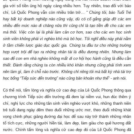
gia với số tiền ủng hộ ngày càng nhiều hơn. Tuy nhiên, trao đổi với báo
chí, Lê Quốc Phong vẫn còn nhiều trăn trở… “
Chúng tôi, báo Tuổi Trẻ
hay bất kỳ doanh nghiệp nào cũng vậy, dù có cố gắng giúp đỡ các em
nhiều đến mức nào đi chăng nữa thì cũng chỉ là tạo tiền đề cho các em
mà thôi. Việc còn lại là phải làm căn cơ hơn, sao cho các em học sinh
sinh viên không phải vì nghèo khó mà bỏ học. Tôi nghĩ điều này phải nằm
ở tầm chiến lược giáo dục quốc gia. Chúng ta đầu tư cho những trường
hợp vượt trội để tạo ra những nhân tài là điều đương nhiên. Nhưng làm
sao để con em nhà nghèo không mất đi cơ hội học hành cũng là điều cần
thiết. Đành rằng chúng ta còn nhiều khó khăn nhưng cũng phải tính xem
nên làm gì, làm ở chỗ nào trước. Không chỉ riêng tôi mà bất kỳ nhà tài trợ
học bổng “Tiếp sức đến trường” nào cũng băn khoăn như thế
” - anh nói.
Có thể nói, tấm lòng và nghĩa cử cao đẹp của Lê Quốc Phong thông qua
chương trình Tiếp sức đến trường đã đem lại niềm vui, hun đúc thêm ý
chí, nghị lực cho những tân sinh viên nghèo vượt khó, những thanh niên
trẻ tuổi đang ngày đêm theo đuổi những ước mơ, theo đuổi những khát
vọng chinh phục giảng đường đại học để sau này trở thành những nhân
tố tích cực, những người hiền tài, làm đẹp, làm giàu cho quê hương đất
nước. Chính tấm lòng và nghĩa cử cao đẹp đó của Lê Quốc Phong đã