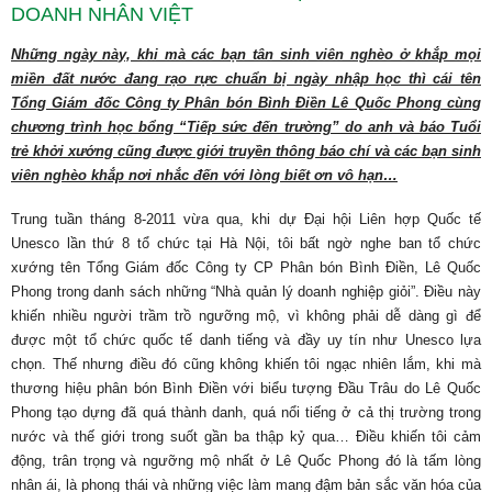
DOANH NHÂN VIỆT
Những ngày này, khi mà các bạn tân sinh viên nghèo ở khắp mọi
miền đất nước đang rạo rực chuẩn bị ngày nhập học thì cái tên
Tổng Giám đốc Công ty Phân bón Bình Điền Lê Quốc Phong cùng
chương trình học bổng “Tiếp sức đến trường” do anh và báo Tuổi
trẻ khởi xướng cũng được giới truyền thông báo chí và các bạn sinh
viên nghèo khắp nơi nhắc đến với lòng biết ơn vô hạn…
Trung tuần tháng 8-2011 vừa qua, khi dự Đại hội Liên hợp Quốc tế
Unesco lần thứ 8 tổ chức tại Hà Nội, tôi bất ngờ nghe ban tổ chức
xướng tên Tổng Giám đốc Công ty CP Phân bón Bình Điền, Lê Quốc
Phong trong danh sách những “Nhà quản lý doanh nghiệp giỏi”. Điều này
khiến nhiều người trầm trồ ngưỡng mộ, vì không phải dễ dàng gì để
được một tổ chức quốc tế danh tiếng và đầy uy tín như Unesco lựa
chọn. Thế nhưng điều đó cũng không khiến tôi ngạc nhiên lắm, khi mà
thương hiệu phân bón Bình Điền với biểu tượng Đầu Trâu do Lê Quốc
Phong tạo dựng đã quá thành danh, quá nổi tiếng ở cả thị trường trong
nước và thế giới trong suốt gần ba thập kỷ qua… Điều khiến tôi cảm
động, trân trọng và ngưỡng mộ nhất ở Lê Quốc Phong đó là tấm lòng
nhân ái, là phong thái và những việc làm mang đậm bản sắc văn hóa của