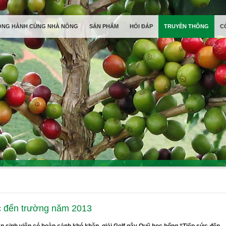
ỒNG HÀNH CÙNG NHÀ NÔNG
SẢN PHẨM
HỎI ĐÁP
TRUYỀN THÔNG
C
ức đến trường năm 2013