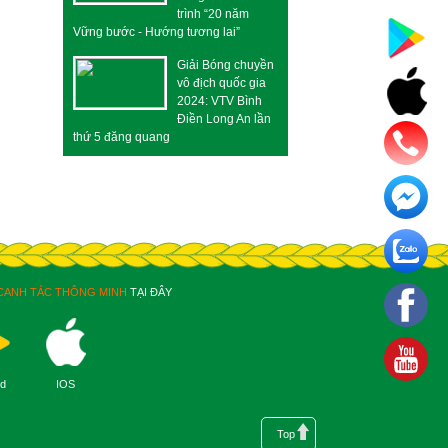
trình “20 năm
Vững bước - Hướng tương lai”
Giải Bóng chuyền
vô địch quốc gia
2024: VTV Bình
Điền Long An lần
thứ 5 đăng quang
CANH TÁC THÔNG MINH
TẠI ĐÂY
id
IOS
Top