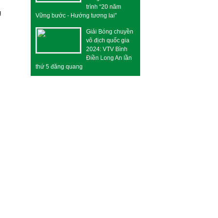
trình “20 năm
g
Vững bước - Hướng tương lai”
Giải Bóng chuyền
vô địch quốc gia
2024: VTV Bình
Điền Long An lần
thứ 5 đăng quang