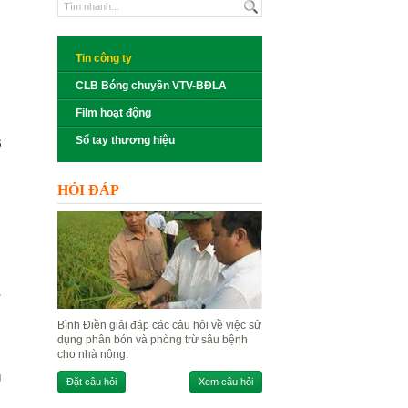
Tin công ty
CLB Bóng chuyền VTV-BĐLA
Film hoạt động
Sổ tay thương hiệu
B
HỎI ĐÁP
ư
Bình Điền giải đáp các câu hỏi về việc sử
dụng phân bón và phòng trừ sâu bệnh
cho nhà nông.
g
Đặt câu hỏi
Xem câu hỏi