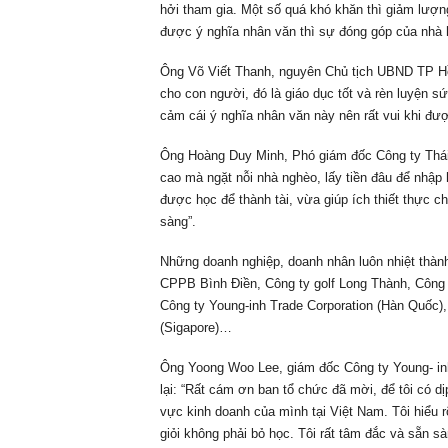
hởi tham gia. Một số quá khó khăn thì giảm lượng
được ý nghĩa nhân văn thì sự đóng góp của nhà h
Ông Võ Viết Thanh, nguyên Chủ tịch UBND TP Hồ C
cho con người, đó là giáo dục tốt và rèn luyện s
cảm cái ý nghĩa nhân văn này nên rất vui khi đượ
Ông Hoàng Duy Minh, Phó giám đốc Công ty Thái
cao mà ngặt nỗi nhà nghèo, lấy tiền đâu để nhậ
được học để thành tài, vừa giúp ích thiết thực cho
sàng”.
Những doanh nghiệp, doanh nhân luôn nhiệt thàn
CPPB Bình Điền, Công ty golf Long Thành, Côn
Công ty Young-inh Trade Corporation (Hàn Quốc
(Sigapore)…
Ông Yoong Woo Lee, giám đốc Công ty Young- in
lại: “Rất cám ơn ban tổ chức đã mời, để tôi có dị
vực kinh doanh của mình tại Việt Nam. Tôi hiểu r
giỏi không phải bỏ học. Tôi rất tâm đắc và sẵn s