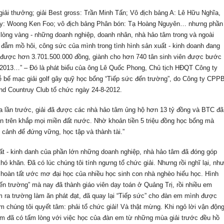
giải thưởng; giải Best gross: Trần Minh Tấn; Vô địch bảng A: Lê Hữu Nghĩa,
ay: Woong Ken Foo; vô địch bảng Phân bón: Tạ Hoàng Nguyên… nhưng phần
lòng vàng - những doanh nghiệp, doanh nhân, nhà hảo tâm trong và ngoài
đẫm mồ hôi, công sức của mình trong tình hình sản xuất - kinh doanh đang
có được hơn 3.701.500.000 đồng, giành cho hơn 740 tân sinh viên được bước
 2013…” – Đó là phát biểu của ông Lê Quốc Phong, Chủ tịch HĐQT Công ty
ễ bế mạc giải golf gây quỹ học bổng “Tiếp sức đến trường”, do Công ty CPP
nd Countruy Club tổ chức ngày 24-8-2012.
Ba lần trước, giải đã được các nhà hảo tâm ủng hộ hơn 13 tỷ đồng và BTC đã
ên trên khắp mọi miền đất nước. Nhờ khoản tiền 5 triệu đồng học bổng mà
 cảnh để đứng vững, học tập và thành tài.”
ất - kinh danh của phần lớn những doanh nghiệp, nhà hảo tâm đã đóng góp
hó khăn. Đã có lúc chúng tôi tính ngưng tổ chức giải. Nhưng rồi nghĩ lại, nh
 hoàn tất ước mơ đại học của nhiều học sinh con nhà nghèo hiếu học. Hình
n trường” mà nay đã thành giáo viên dạy toán ở Quảng Trị, rồi nhiều em
em ra trường làm ăn phát đạt, đã quay lại “Tiếp sức” cho đàn em mình được
 chúng tôi quyết tâm: phải tổ chức giải! Và thật mừng. Khi ngỏ lời vận độn
âm đã có tấm lòng với việc học của đàn em từ những mùa giải trước đều hồ