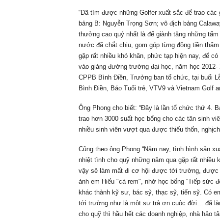
“Đã tìm được những Golfer xuất sắc để trao các 
bảng B: Nguyễn Trọng Sơn; vô địch bảng Calaw
thưởng cao quý nhất là để giành tặng những tấm 
nước đã chắt chiu, gom góp từng đồng tiền thấm 
gặp rất nhiều khó khăn, phức tạp hiện nay, để 
vào giảng đường trường đại học, năm học 2012-
CPPB Bình Điền, Trưởng ban tổ chức, tại buổi L
Bình Điền, Báo Tuổi trẻ, VTV9 và Vietnam Golf a
Ông Phong cho biết: “Đây là lần tổ chức thứ 4. 
trao hơn 3000 suất học bổng cho các tân sinh vi
nhiều sinh viên vượt qua được thiếu thốn, nghịch
Cũng theo ông Phong “Năm nay, tình hình sản xu
nhiệt tình cho quỹ những năm qua gặp rất nhiều k
vậy sẽ làm mất đi cơ hội được tới trường, được
ảnh em Hiếu "cà rem", nhờ học bổng “Tiếp sức đế
khác thành kỹ sư, bác sỹ, thạc sỹ, tiến sỹ. Có 
tới trường như là một sự trả ơn cuộc đời… đã làm
cho quỹ thì hầu hết các doanh nghiệp, nhà hảo t