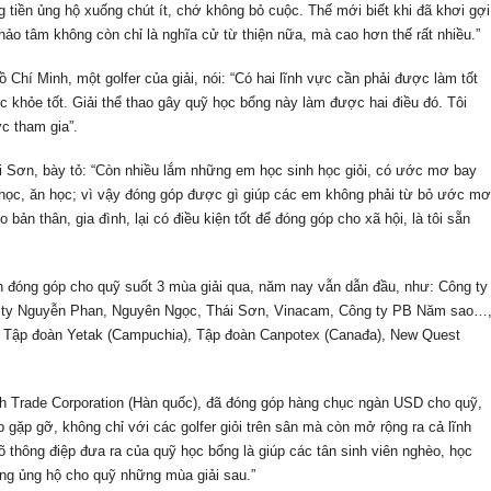
 tiền ủng hộ xuống chút ít, chớ không bỏ cuộc. Thế mới biết khi đã khơi gợi
ảo tâm không còn chỉ là nghĩa cử từ thiện nữa, mà cao hơn thế rất nhiều.”
hí Minh, một golfer của giải, nói: “Có hai lĩnh vực cần phải được làm tốt
ức khỏe tốt. Giải thể thao gây quỹ học bổng này làm được hai điều đó. Tôi
c tham gia”.
 Sơn, bày tỏ: “Còn nhiều lắm những em học sinh học giỏi, có ước mơ bay
p học, ăn học; vì vậy đóng góp được gì giúp các em không phải từ bỏ ước mơ
 bản thân, gia đình, lại có điều kiện tốt để đóng góp cho xã hội, là tôi sẵn
h đóng góp cho quỹ suốt 3 mùa giải qua, năm nay vẫn dẫn đầu, như: Công ty
g ty Nguyễn Phan, Nguyên Ngọc, Thái Sơn, Vinacam, Công ty PB Năm sao…
), Tập đoàn Yetak (Campuchia), Tập đoàn Canpotex (Canađa), New Quest
h Trade Corporation (Hàn quốc), đã đóng góp hàng chục ngàn USD cho quỹ,
p gặp gỡ, không chỉ với các golfer giỏi trên sân mà còn mở rộng ra cả lĩnh
õ thông điệp đưa ra của quỹ học bổng là giúp các tân sinh viên nghèo, học
àng ủng hộ cho quỹ những mùa giải sau.”