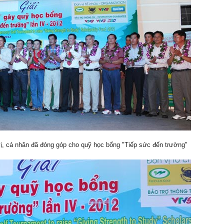
ị, cá nhân đã đóng góp cho quỹ học bổng "Tiếp sức đến trường"