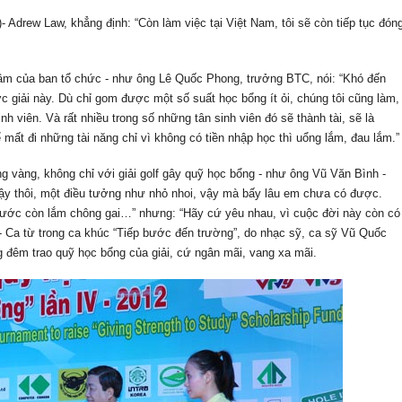
Adrew Law, khẳng định: “Còn làm việc tại Việt Nam, tôi sẽ còn tiếp tục đón
 tâm của ban tổ chức - như ông Lê Quốc Phong, trưởng BTC, nói: “Khó đến
c giải này. Dù chỉ gom được một số suất học bổng ít ỏi, chúng tôi cũng làm,
h viên. Và rất nhiều trong số những tân sinh viên đó sẽ thành tài, sẽ là
ất đi những tài năng chỉ vì không có tiền nhập học thì uổng lắm, đau lắm.”
ng vàng, không chỉ với giải golf gây quỹ học bổng - như ông Vũ Văn Bình -
vậy thôi, một điều tưởng như nhỏ nhoi, vậy mà bấy lâu em chưa có được.
trước còn lắm chông gai…” nhưng: “Hãy cứ yêu nhau, vì cuộc đời này còn có
 - Ca từ trong ca khúc “Tiếp bước đến trường”, do nhạc sỹ, ca sỹ Vũ Quốc
ng đêm trao quỹ học bổng của giải, cứ ngân mãi, vang xa mãi.