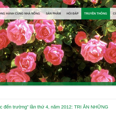
ỒNG HÀNH CÙNG NHÀ NÔNG
SẢN PHẨM
HỎI ĐÁP
TRUYỀN THÔNG
C
sức đến trường” lần thứ 4, năm 2012: TRI ÂN NHỮNG