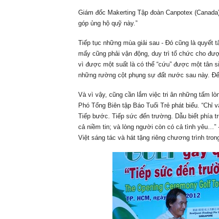
Giám đốc Makerting Tập đoàn Canpotex (Canada)- 
góp ủng hộ quỹ này.”
Tiếp tục những mùa giải sau - Đó cũng là quyết
mấy cũng phải vận động, duy trì tổ chức cho đượ
vì được một suất là có thể “cứu” được một tân sin
những rường cột phụng sự đất nước sau này. Để m
Và vì vậy, cũng cần lắm việc tri ân những tấm lò
Phó Tổng Biên tập Báo Tuổi Trẻ phát biểu. “Chỉ 
Tiếp bước. Tiếp sức đến trường. Dẫu biết phía 
cả niềm tin; và lòng người còn có cả tình yêu…”
Việt sáng tác và hát tặng riêng chương trình tro