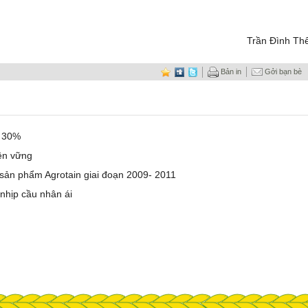
Trần Đình Th
Bản in
Gởi bạn bè
ả 30%
ền vững
g sản phẩm Agrotain giai đoạn 2009- 2011
nhịp cầu nhân ái