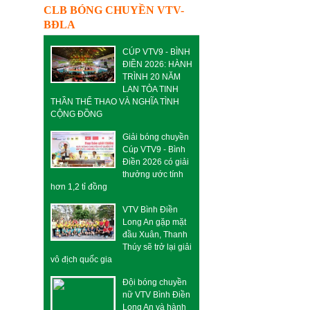
CLB BÓNG CHUYỀN VTV-
BĐLA
CÚP VTV9 - BÌNH
ĐIỀN 2026: HÀNH
TRÌNH 20 NĂM
LAN TỎA TINH
THẦN THỂ THAO VÀ NGHĨA TÌNH
CỘNG ĐỒNG
Giải bóng chuyền
Cúp VTV9 - Bình
Điền 2026 có giải
thưởng ước tính
hơn 1,2 tỉ đồng
,
VTV Bình Điền
Long An gặp mặt
đầu Xuân, Thanh
Thúy sẽ trở lại giải
vô địch quốc gia
Đội bóng chuyền
nữ VTV Bình Điền
Long An và hành