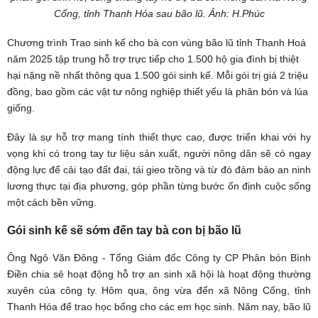
Cống, tỉnh Thanh Hóa sau bão lũ. Ảnh: H.Phúc
Chương trình Trao sinh kế cho bà con vùng bão lũ tỉnh Thanh Hoá
năm 2025 tập trung hỗ trợ trực tiếp cho 1.500 hộ gia đình bị thiệt
hại nặng nề nhất thông qua 1.500 gói sinh kế. Mỗi gói trị giá 2 triệu
đồng, bao gồm các vật tư nông nghiệp thiết yếu là phân bón và lúa
giống.
Đây là sự hỗ trợ mang tính thiết thực cao, được triển khai với hy
vọng khi có trong tay tư liệu sản xuất, người nông dân sẽ có ngay
động lực để cải tạo đất đai, tái gieo trồng và từ đó đảm bảo an ninh
lương thực tại địa phương, góp phần từng bước ổn định cuộc sống
một cách bền vững.
Gói sinh kế sẽ sớm đến tay bà con bị bão lũ
Ông Ngô Văn Đông - Tổng Giám đốc Công ty CP Phân bón Bình
Điền chia sẻ hoạt động hỗ trợ an sinh xã hội là hoạt động thường
xuyên của công ty. Hôm qua, ông vừa đến xã Nông Cống, tỉnh
Thanh Hóa để trao học bổng cho các em học sinh. Năm nay, bão lũ