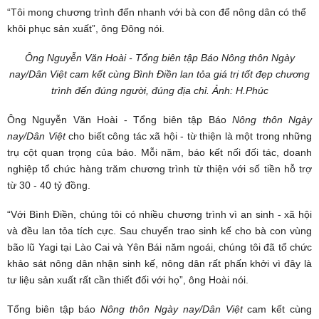
“Tôi mong chương trình đến nhanh với bà con để nông dân có thể
khôi phục sản xuất”, ông Đông nói.
Ông Nguyễn Văn Hoài - Tổng biên tập Báo Nông thôn Ngày
nay/Dân Việt cam kết cùng Bình Điền lan tỏa giá trị tốt đẹp chương
trình đến đúng người, đúng địa chỉ. Ảnh: H.Phúc
Ông Nguyễn Văn Hoài - Tổng biên tập Báo
Nông thôn Ngày
nay/Dân Việt
cho biết công tác xã hội - từ thiện là một trong những
trụ cột quan trọng của báo. Mỗi năm, báo kết nối đối tác, doanh
nghiệp tổ chức hàng trăm chương trình từ thiện với số tiền hỗ trợ
từ 30 - 40 tỷ đồng.
“Với Bình Điền, chúng tôi có nhiều chương trình vì an sinh - xã hội
và đều lan tỏa tích cực. Sau chuyến trao sinh kế cho bà con vùng
bão lũ Yagi tại Lào Cai và Yên Bái năm ngoái, chúng tôi đã tổ chức
khảo sát nông dân nhận sinh kế, nông dân rất phấn khởi vì đây là
tư liệu sản xuất rất cần thiết đối với họ”, ông Hoài nói.
Tổng biên tập báo
Nông thôn Ngày nay/Dân Việt
cam kết cùng