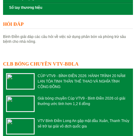
Sổ tay thương hiệu
HỎI ĐÁP
Bình Điền giải đáp các câu hỏi về việc sử dụng phân bón và phòng trừ sâu
bệnh cho nhà nông.
Đặt câu hỏi
Xem câu hỏi
CLB BÓNG CHUYỀN VTV-BĐLA
CÚP VTV9 - BÌNH ĐIỀN 2026: HÀNH TRÌNH 20 NĂM
LAN TỎA TINH THẦN THỂ THAO VÀ NGHĨA TÌNH
CỘNG ĐỒNG
Giải bóng chuyền Cúp VTV9 - Bình Điền 2026 có giải
thưởng ước tính hơn 1,2 tỉ đồng
VTV Bình Điền Long An gặp mặt đầu Xuân, Thanh Thúy
sẽ trở lại giải vô địch quốc gia