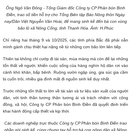
Ông Ngô Văn Đông - Tổng Giám đốc Công ty CP Phân bón Bình
Điền, trao số tiền hỗ trợ cho Tổng Biên tập Báo Nông thôn Ngày
nay/Dân Việt Nguyễn Văn Hoài, để mang sinh kế đến bà con vùng
bão lũ xã Nông Cống, tỉnh Thanh Hóa. Ảnh: H.Phúc
Chỉ riêng hai tháng 9 và 10/2025, các tỉnh phía Bắc đã phải oằn
mình gánh chịu thiệt hại nặng nề từ những cơn bão lớn liên tiếp.
Thiên tai không chỉ cướp đi tài sản, mùa màng mà còn để lại những
tổn thất về người, khiến cuộc sống của hàng nghìn hộ dân rơi vào
cảnh khó khăn, bấp bênh. Ruộng vườn ngập úng, gia súc gia cầm
bị cuốn trôi, nhiều gia đình mất đi nguồn sinh kế duy nhất.
Trước những tổn thất to lớn về tài sản và tư liệu sản xuất của người
dân, với tinh thần tương thân tương ái và trách nhiệm với cộng
đồng, xã hội, Công ty CP Phân bón Bình Điền đã quyết định triển
khai hành động cấp thiết và kịp thời.
Các doanh nghiệp trực thuộc Công ty CP Phân bón Bình Điền trao
phần gói sinh kế, cùng chung tay hỗ trợ bà con nông dân xã Nông