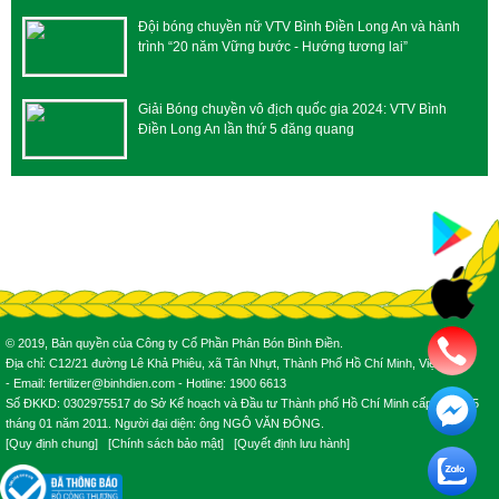
Đội bóng chuyền nữ VTV Bình Điền Long An và hành
trình “20 năm Vững bước - Hướng tương lai”
Giải Bóng chuyền vô địch quốc gia 2024: VTV Bình
Điền Long An lần thứ 5 đăng quang
© 2019, Bản quyền của Công ty Cổ Phần Phân Bón Bình Điền.
Địa chỉ: C12/21 đường Lê Khả Phiêu, xã Tân Nhựt, Thành Phố Hồ Chí Minh, Việt Nam.
- Email: fertilizer@binhdien.com - Hotline: 1900 6613
Số ĐKKD: 0302975517 do Sở Kế hoạch và Đầu tư Thành phố Hồ Chí Minh cấp ngày 25
tháng 01 năm 2011. Người đại diện: ông NGÔ VĂN ĐÔNG.
[
Quy định chung
] [
Chính sách bảo mật
] [
Quyết định lưu hành
]