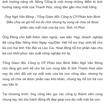
ảnh hưởng nặng nề, Nông Cống là một trong những điểm bị ảnh
hưởng nặng nhất của Thanh Hóa, nông dân gần như mất trắng.
Ông Ngô Văn Đông - Tổng Giám đốc Công ty CP Phân bón Bình
Điền chia sẻ gói hỗ trợ dù nhỏ nhưng hy vọng sẽ chia sẻ được
phần nào mất mát của bà con. Ảnh: H.Phúc
Ông Đông cho biết thêm năm ngoái, sau bão Yagi, doanh nghiệp
đã cùng Báo
Nông thôn Ngày nay/Dân Việt
hỗ trợ trao sinh kế cho
bà con hai tỉnh Yên Bái và Lào Cai. Hoạt động hỗ trợ phần nào cho
bà con khôi phục sản xuất nông nghiệp trở lại.
Tổng Giám đốc Công ty CP Phân bón Bình Điền Ngô Văn Đông
cho rằng gói sinh kế cho bà con vùng bão lũ tỉnh Thanh Hoá năm
nay dù nhỏ đối với sự mất mát của bà con nông dân, nhưng hy
vọng sẽ chia sẻ được phần nào khó khăn, chung tay hỗ trợ bà con
sau bão lũ.
Tại chương trình, ông cũng kêu gọi các công ty thành viên cùng
chung tay, lan tỏa hành động tốt đẹp giúp xoa dịu mất mát bà con.