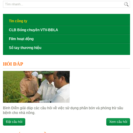
Tin công ty
CLB Bóng chuyền VTV-BĐLA
Film hoạt động
Sổ tay thương hiệu
HỎI ĐÁP
Bình Điền giải đáp các câu hỏi về việc sử dụng phân bón và phòng trừ sâu
bệnh cho nhà nông.
Đặt câu hỏi
Xem câu hỏi