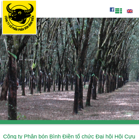
Công ty Phân bón Bình Điền tổ chức Đại hội Hội Cựu