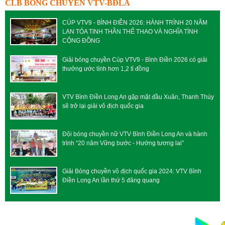
CLB BÓNG CHUYỀN VTV-BĐLA
CÚP VTV9 - BÌNH ĐIỀN 2026: HÀNH TRÌNH 20 NĂM
LAN TỎA TINH THẦN THỂ THAO VÀ NGHĨA TÌNH
CỘNG ĐỒNG
Giải bóng chuyền Cúp VTV9 - Bình Điền 2026 có giải
thưởng ước tính hơn 1,2 tỉ đồng
VTV Bình Điền Long An gặp mặt đầu Xuân, Thanh Thúy
sẽ trở lại giải vô địch quốc gia
Đội bóng chuyền nữ VTV Bình Điền Long An và hành
trình “20 năm Vững bước - Hướng tương lai”
Giải Bóng chuyền vô địch quốc gia 2024: VTV Bình
Điền Long An lần thứ 5 đăng quang