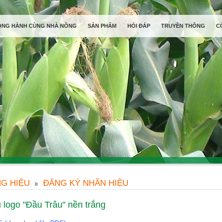
ỒNG HÀNH CÙNG NHÀ NÔNG
SẢN PHẨM
HỎI ĐÁP
TRUYỀN THÔNG
C
G HIỆU
ĐĂNG KÝ NHÃN HIỆU
 logo "Đầu Trâu" nền trắng