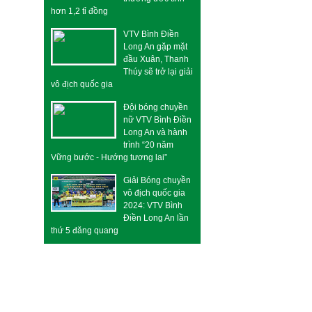
hơn 1,2 tỉ đồng
VTV Bình Điền
Long An gặp mặt
đầu Xuân, Thanh
Thúy sẽ trở lại giải
vô địch quốc gia
Đội bóng chuyền
nữ VTV Bình Điền
Long An và hành
trình “20 năm
Vững bước - Hướng tương lai”
Giải Bóng chuyền
vô địch quốc gia
2024: VTV Bình
Điền Long An lần
thứ 5 đăng quang