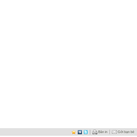
Bản in
Gởi bạn bè