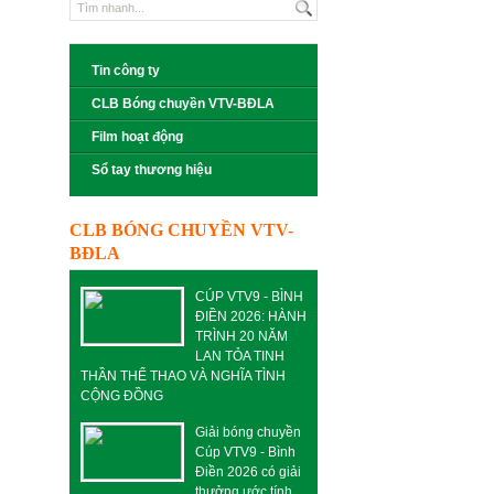
Tin công ty
CLB Bóng chuyền VTV-BĐLA
Film hoạt động
Sổ tay thương hiệu
CLB BÓNG CHUYỀN VTV-
BĐLA
CÚP VTV9 - BÌNH
ĐIỀN 2026: HÀNH
TRÌNH 20 NĂM
LAN TỎA TINH
THẦN THỂ THAO VÀ NGHĨA TÌNH
CỘNG ĐỒNG
Giải bóng chuyền
Cúp VTV9 - Bình
Điền 2026 có giải
thưởng ước tính