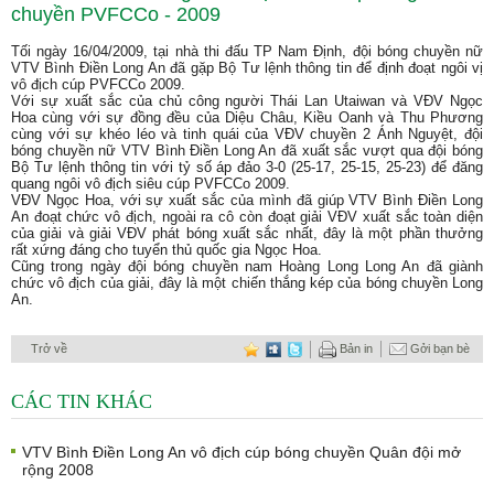
chuyền PVFCCo - 2009
Tối ngày 16/04/2009, tại nhà thi đấu TP Nam Định, đội bóng chuyền nữ
VTV Bình Điền Long An đã gặp Bộ Tư lệnh thông tin để định đoạt ngôi vị
vô địch cúp PVFCCo 2009.
Với sự xuất sắc của chủ công người Thái Lan Utaiwan và VĐV Ngọc
Hoa cùng với sự đồng đều của Diệu Châu, Kiều Oanh và Thu Phương
cùng với sự khéo léo và tinh quái của VĐV chuyền 2 Ánh Nguyệt, đội
bóng chuyền nữ VTV Bình Điền Long An đã xuất sắc vượt qua đội bóng
Bộ Tư lệnh thông tin với tỷ số áp đảo 3-0 (25-17, 25-15, 25-23) để đăng
quang ngôi vô địch siêu cúp PVFCCo 2009.
VĐV Ngọc Hoa, với sự xuất sắc của mình đã giúp VTV Bình Điền Long
An đoạt chức vô địch, ngoài ra cô còn đoạt giải VĐV xuất sắc toàn diện
của giải và giải VĐV phát bóng xuất sắc nhất, đây là một phần thưởng
rất xứng đáng cho tuyển thủ quốc gia Ngọc Hoa.
Cũng trong ngày đội bóng chuyền nam Hoàng Long Long An đã giành
chức vô địch của giải, đây là một chiến thắng kép của bóng chuyền Long
An.
Trở về
Bản in
Gởi bạn bè
CÁC TIN KHÁC
VTV Bình Điền Long An vô địch cúp bóng chuyền Quân đội mở
rộng 2008