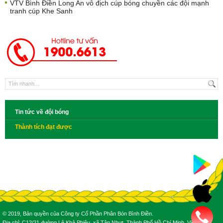
VTV Bình Điền Long An vô địch cúp bóng chuyền các đội mạnh
tranh cúp Khe Sanh
Tin tức về đội bóng
Thành tích đạt được
© 2019, Bản quyền của Công ty Cổ Phần Phân Bón Bình Điền.
Địa chỉ: C12/21 đường Lê Khả Phiêu, xã Tân Nhựt, Thành Phố Hồ Chí Minh, Việt Nam.