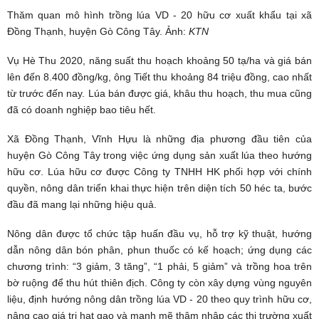
Thăm quan mô hình trồng lúa VD - 20 hữu cơ xuất khẩu tại xã
Đồng Thạnh, huyện Gò Công Tây. Ảnh:
KTN
Vụ Hè Thu 2020, năng suất thu hoạch khoảng 50 tạ/ha và giá bán
lên đến 8.400 đồng/kg, ông Tiết thu khoảng 84 triệu đồng, cao nhất
từ trước đến nay. Lúa bán được giá, khâu thu hoạch, thu mua cũng
đã có doanh nghiệp bao tiêu hết.
Xã Đồng Thạnh, Vĩnh Hựu là những địa phương đầu tiên của
huyện Gò Công Tây trong việc ứng dụng sản xuất lúa theo hướng
hữu cơ. Lúa hữu cơ được Công ty TNHH HK phối hợp với chính
quyền, nông dân triển khai thực hiện trên diện tích 50 héc ta, bước
đầu đã mang lại những hiệu quả.
Nông dân được tổ chức tập huấn đầu vụ, hỗ trợ kỹ thuật, hướng
dẫn nông dân bón phân, phun thuốc có kế hoạch; ứng dụng các
chương trình: “3 giảm, 3 tăng”, “1 phải, 5 giảm” và trồng hoa trên
bờ ruộng để thu hút thiên địch. Công ty còn xây dựng vùng nguyên
liệu, định hướng nông dân trồng lúa VD - 20 theo quy trình hữu cơ,
nâng cao giá trị hạt gạo và mạnh mẽ thâm nhập các thị trường xuất