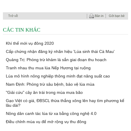
Trở về
Bản in
Gởi bạn bè
CÁC TIN KHÁC
Khí thế mới vụ đông 2020
Cấp chứng nhận đăng ký nhãn hiệu 'Lúa sinh thái Cà Mau'
Quảng Trị: Phòng trừ khảm lá sắn giai đoạn thu hoạch
Tranh nhau thu mua lúa Nếp Hương tại ruộng
Lúa mô hình nông nghiệp thông minh đạt năng suất cao
Nam Định: Phòng trừ sâu bệnh, bảo vệ lúa mùa
"Giải cứu" cây ăn trái trong mùa mưa bão
Gạo Việt có giá, ĐBSCL thừa thắng xông lên hay tìm phương kế
lâu dài?
Nông dân canh tác lúa từ xa bằng công nghệ 4.0
Điều chỉnh mùa vụ để mở rộng vụ thu đông