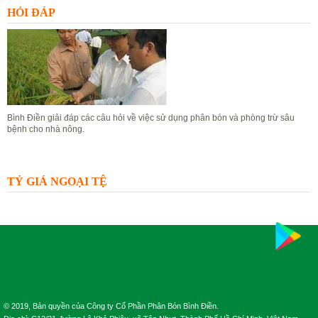
HỎI ĐÁP
Bình Điền giải đáp các câu hỏi về việc sử dụng phân bón và phòng trừ sâu
bệnh cho nhà nông.
Đặt câu hỏi
Xem câu hỏi
TỶ GIÁ NGOẠI TỆ
© 2019, Bản quyền của Công ty Cổ Phần Phân Bón Bình Điền.