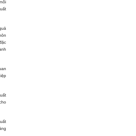
mỗi
uất
quả
thôn
đặc
ành
uan
iệp
uất
cho
uất
ăng