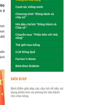
Thông tin nhà nông
 Bộ
Canh tác thông minh
t 3
Chương trình "Đồng hành và
chia sẻ"
Hỏi đáp chtrình "Đồng Hành và
thực
Chia sẻ"
thực
Chuyên mục "Phân bón với nhà
 đối
nông"
Thế giới hoa kiểng
sản
CLB Đồng Quê
tách
Farmer’s News
Binh Đien Bulletin
HỎI ĐÁP
Bình Điền giải đáp các câu hỏi về việc sử
dụng phân bón và phòng trừ sâu bệnh
cho nhà nông.
Đặt câu hỏi
Xem câu hỏi