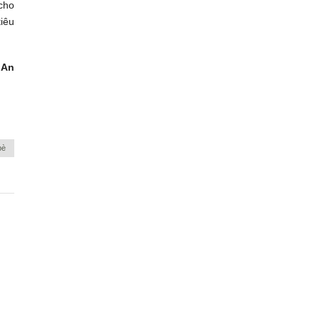
 cho
iêu
 An
bè