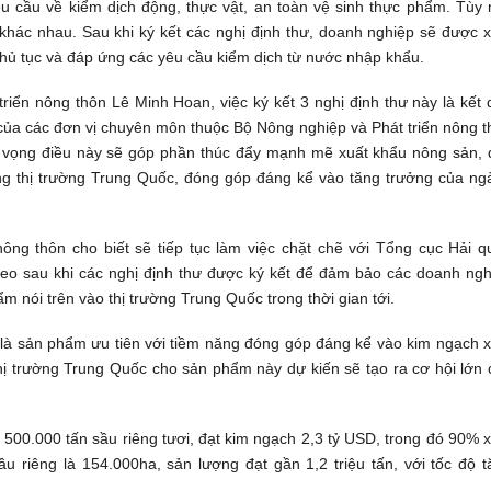
êu cầu về kiểm dịch động, thực vật, an toàn vệ sinh thực phẩm. Tùy 
khác nhau. Sau khi ký kết các nghị định thư, doanh nghiệp sẽ được x
hủ tục và đáp ứng các yêu cầu kiểm dịch từ nước nhập khẩu.
iển nông thôn Lê Minh Hoan, việc ký kết 3 nghị định thư này là kết 
 của các đơn vị chuyên môn thuộc Bộ Nông nghiệp và Phát triển nông 
 vọng điều này sẽ góp phần thúc đẩy mạnh mẽ xuất khẩu nông sản, 
ng thị trường Trung Quốc, đóng góp đáng kể vào tăng trưởng của ng
nông thôn cho biết sẽ tiếp tục làm việc chặt chẽ với Tổng cục Hải q
theo sau khi các nghị định thư được ký kết để đảm bảo các doanh ngh
 nói trên vào thị trường Trung Quốc trong thời gian tới.
 là sản phẩm ưu tiên với tiềm năng đóng góp đáng kể vào kim ngạch x
hị trường Trung Quốc cho sản phẩm này dự kiến sẽ tạo ra cơ hội lớn 
00.000 tấn sầu riêng tươi, đạt kim ngạch 2,3 tỷ USD, trong đó 90% x
u riêng là 154.000ha, sản lượng đạt gần 1,2 triệu tấn, với tốc độ t