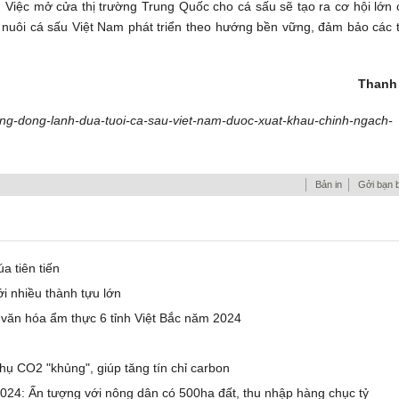
o. Việc mở cửa thị trường Trung Quốc cho cá sấu sẽ tạo ra cơ hội lớn
 nuôi cá sấu Việt Nam phát triển theo hướng bền vững, đảm bảo các t
Thanh
eng-dong-lanh-dua-tuoi-ca-sau-viet-nam-duoc-xuat-khau-chinh-ngach-
Bản in
Gởi bạn 
a tiên tiến
i nhiều thành tựu lớn
văn hóa ẩm thực 6 tỉnh Việt Bắc năm 2024
thụ CO2 "khủng", giúp tăng tín chỉ carbon
024: Ấn tượng với nông dân có 500ha đất, thu nhập hàng chục tỷ