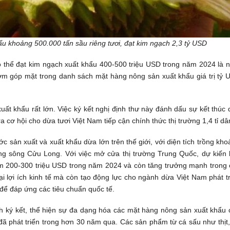
u khoảng 500.000 tấn sầu riêng tươi, đạt kim ngạch 2,3 tỷ USD
có thể đạt kim ngạch xuất khẩu 400-500 triệu USD trong năm 2024 là 
 sớm góp mặt trong danh sách mặt hàng nông sản xuất khẩu giá trị tỷ
uất khẩu rất lớn. Việc ký kết nghị định thư này đánh dấu sự kết thúc
a cơ hội cho dừa tươi Việt Nam tiếp cận chính thức thị trường 1,4 tỉ dâ
c sản xuất và xuất khẩu dừa lớn trên thế giới, với diện tích trồng kh
ng sông Cửu Long. Với việc mở cửa thị trường Trung Quốc, dự kiến 
êm 200-300 triệu USD trong năm 2024 và còn tăng trưởng mạnh trong 
i lợi ích kinh tế mà còn tạo động lực cho ngành dừa Việt Nam phát t
ể đáp ứng các tiêu chuẩn quốc tế.
h ký kết, thể hiện sự đa dạng hóa các mặt hàng nông sản xuất khẩu 
ã phát triển trong hơn 30 năm qua. Các sản phẩm từ cá sấu như thịt,