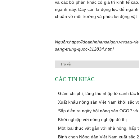
và các bộ phận khác có giá trị kinh tế ca
ngành này. Đây còn là động lực để ngành
chuẩn về môi trường và phúc lợi động vật.
Nguồn:
https://doanhnhansaigon.vn/sau-ri
sang-trung-quoc-312834.html
Trở về
CÁC TIN KHÁC
Giảm chi phí, tăng thu nhập từ canh tác lú
Xuất khẩu nông sản Việt Nam khởi sắc vớ
Sắp diễn ra ngày hội nông sản OCOP và 
Khởi nghiệp với nông nghiệp đô thị
Một loại thực vật gắn với nhà nông, hấp 
Bình chọn Nông dân Việt Nam xuất sắc 2