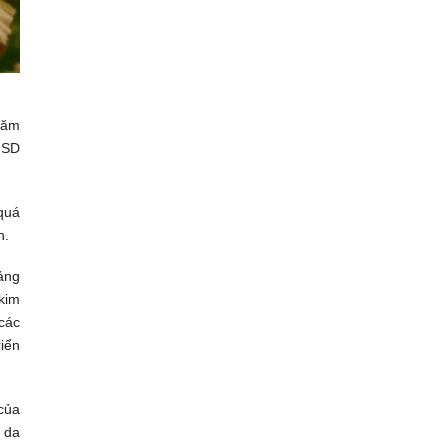
năm
 USD
 quá
n.
oảng
kim
các
riển
của
 da