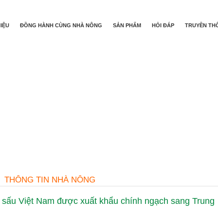
HIỆU
ĐỒNG HÀNH CÙNG NHÀ NÔNG
SẢN PHẨM
HỎI ĐÁP
TRUYỀN TH
THÔNG TIN NHÀ NÔNG
cá sấu Việt Nam được xuất khẩu chính ngạch sang Trung