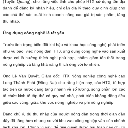
(Tuyên Quang), cho rằng việc tỉnh cho phép HTX sử dụng tên địa
danh để đăng ký nhãn hiệu, chỉ dẫn địa lý theo quy định giúp cho
các chủ thể sản xuất kinh doanh nâng cao giá trị sản phẩm, tăng
thu nhập.
Ứng dụng công nghệ là tất yếu
Trước tình trạng biến đổi khí hậu và khoa học công nghệ phát triển
như vũ bão, việc nông dân, HTX ứng dụng công nghệ vào sản xuất
được coi là hướng thích nghi phù hợp, nhằm giảm tổn thất trong
nông nghiệp và tăng khả năng thích ứng với tự nhiên.
Ông Lê Văn Quyết, Giám đốc HTX Nông nghiệp công nghệ cao
Long Thành Phát (Đồng Nai) cho rằng hiện nay, các HTX, tổ hợp
tác trên cả nước đang tăng nhanh về số lượng, song phần lớn các
tổ chức kinh tế tập thể có quy mô nhỏ, phát triển không đồng đều
giữa các vùng, giữa khu vực nông nghiệp và phi nông nghiệp.
Đáng chú ý, dù thu nhập của người nông dân trong thời gian gần
đây đã tăng hơn nhưng so với khu vực công nghiệp vẫn còn chênh
lệch khá lớn. Chính vì vậy, để giải quyết được bài toán này chỉ có