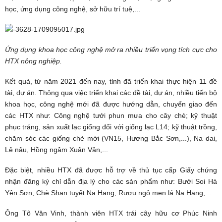
học, ứng dụng công nghệ, sở hữu trí tuệ,...
Ứng dụng khoa học công nghệ mở ra nhiều triển vọng tích cực cho
HTX nông nghiệp.
Kết quả, từ năm 2021 đến nay, tỉnh đã triển khai thực hiện 11 đề
tài, dự án. Thông qua việc triển khai các đề tài, dự án, nhiều tiến bộ
khoa học, công nghệ mới đã được hướng dẫn, chuyển giao đến
các HTX như: Công nghệ tưới phun mưa cho cây chè; kỹ thuật
phục tráng, sản xuất lạc giống đối với giống lạc L14; kỹ thuật trồng,
chăm sóc các giống chè mới (VN15, Hương Bắc Sơn,...), Na dai,
Lê nâu, Hồng ngâm Xuân Vân,...
Đặc biệt, nhiều HTX đã được hỗ trợ về thủ tục cấp Giấy chứng
nhận đăng ký chỉ dẫn địa lý cho các sản phẩm như: Bưởi Soi Hà
Yên Sơn, Chè Shan tuyết Na Hang, Rượu ngô men lá Na Hang,...
Ông Tô Văn Vinh, thành viên HTX trái cây hữu cơ Phúc Ninh