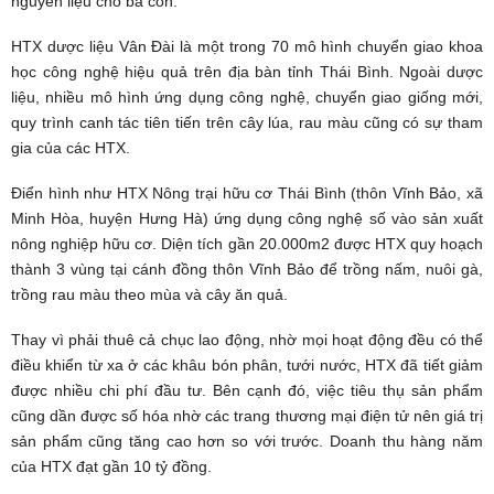
nguyên liệu cho bà con.
HTX dược liệu Vân Đài là một trong 70 mô hình chuyển giao khoa
học công nghệ hiệu quả trên địa bàn tỉnh Thái Bình. Ngoài dược
liệu, nhiều mô hình ứng dụng công nghệ, chuyển giao giống mới,
quy trình canh tác tiên tiến trên cây lúa, rau màu cũng có sự tham
gia của các HTX.
Điển hình như HTX Nông trại hữu cơ Thái Bình (thôn Vĩnh Bảo, xã
Minh Hòa, huyện Hưng Hà) ứng dụng công nghệ số vào sản xuất
nông nghiệp hữu cơ. Diện tích gần 20.000m2 được HTX quy hoạch
thành 3 vùng tại cánh đồng thôn Vĩnh Bảo để trồng nấm, nuôi gà,
trồng rau màu theo mùa và cây ăn quả.
Thay vì phải thuê cả chục lao động, nhờ mọi hoạt động đều có thể
điều khiển từ xa ở các khâu bón phân, tưới nước, HTX đã tiết giảm
được nhiều chi phí đầu tư. Bên cạnh đó, việc tiêu thụ sản phẩm
cũng dần được số hóa nhờ các trang thương mại điện tử nên giá trị
sản phẩm cũng tăng cao hơn so với trước. Doanh thu hàng năm
của HTX đạt gần 10 tỷ đồng.