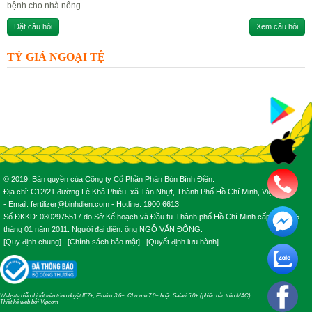
bệnh cho nhà nông.
Đặt câu hỏi
Xem câu hỏi
TỶ GIÁ NGOẠI TỆ
© 2019, Bản quyền của Công ty Cổ Phần Phân Bón Bình Điền.
Địa chỉ: C12/21 đường Lê Khả Phiêu, xã Tân Nhựt, Thành Phố Hồ Chí Minh, Việt Nam.
- Email: fertilizer@binhdien.com - Hotline: 1900 6613
Số ĐKKD: 0302975517 do Sở Kế hoạch và Đầu tư Thành phố Hồ Chí Minh cấp ngày 25
tháng 01 năm 2011. Người đại diện: ông NGÔ VĂN ĐÔNG.
[
Quy định chung
] [
Chính sách bảo mật
] [
Quyết định lưu hành
]
Website hiển thị tốt trên trình duyệt IE7+, Firefox 3.6+, Chrome 7.0+ hoặc Safari 5.0+ (phiên bản trên MAC).
Thiết kế web
bởi
Vipcom