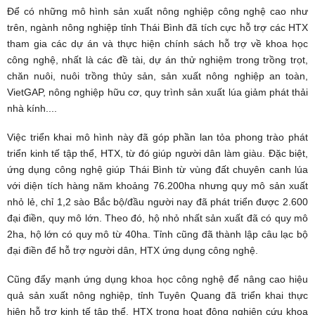
Để có những mô hình sản xuất nông nghiệp công nghệ cao như
trên, ngành nông nghiệp tỉnh Thái Bình đã tích cực hỗ trợ các HTX
tham gia các dự án và thực hiện chính sách hỗ trợ về khoa học
công nghệ, nhất là các đề tài, dự án thử nghiệm trong trồng trọt,
chăn nuôi, nuôi
trồng thủy sản, sản xuất nông nghiệp an toàn,
VietGAP, nông nghiệp hữu cơ, quy trình sản xuất lúa giảm phát thải
nhà kính....
Việc triển khai mô hình này đã góp phần lan tỏa phong trào phát
triển kinh tế tập thể, HTX, từ đó giúp người dân làm giàu. Đặc biệt,
ứng dụng công nghệ giúp Thái Bình từ vùng đất chuyên canh lúa
với diện tích hàng năm khoảng 76.200ha nhưng quy mô sản xuất
nhỏ lẻ, chỉ 1,2 sào Bắc bộ/đầu người nay đã phát triển được 2.600
đại điền, quy mô lớn. Theo đó, hộ nhỏ nhất sản xuất đã có quy mô
2ha, hộ lớn có quy mô từ 40ha. Tỉnh cũng đã thành lập câu lạc bộ
đại điền để hỗ trợ người dân, HTX ứng dụng công nghệ.
Cũng đẩy mạnh ứng dụng khoa học công nghệ để nâng cao hiệu
quả sản xuất nông nghiệp, tỉnh Tuyên Quang đã triển khai thực
hiện hỗ trợ kinh tế tập thể, HTX trong hoạt động nghiên cứu khoa