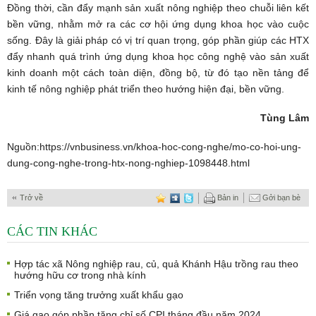
Đồng thời, cần đẩy mạnh sản xuất nông nghiệp theo chuỗi liên kết
bền vững, nhằm mở ra các cơ hội ứng dụng khoa học vào cuộc
sống. Đây là giải pháp có vị trí quan trọng, góp phần giúp các HTX
đẩy nhanh quá trình ứng dụng khoa học công nghệ vào sản xuất
kinh doanh một cách toàn diện, đồng bộ, từ đó tạo nền tảng để
kinh tế nông nghiệp phát triển theo hướng hiện đại, bền vững.
Tùng Lâm
Nguồn:https://vnbusiness.vn/khoa-hoc-cong-nghe/mo-co-hoi-ung-
dung-cong-nghe-trong-htx-nong-nghiep-1098448.html
Trở về
Bản in
Gởi bạn bè
CÁC TIN KHÁC
Hợp tác xã Nông nghiệp rau, củ, quả Khánh Hậu trồng rau theo
hướng hữu cơ trong nhà kính
Triển vọng tăng trưởng xuất khẩu gạo
Giá gạo góp phần tăng chỉ số CPI tháng đầu năm 2024