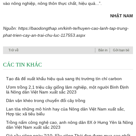
vào nông nghiệp, nông thôn thực chất, hiệu quả...”.
NHẬT NAM
Nguồn:
https://baodongthap.vn/kinh-te/huyen-cao-lanh-tap-trung-
phat-trien-cay-an-trai-chu-luc-117553.aspx
Trở về
Bản in
Gởi bạn bè
CÁC TIN KHÁC
Tạo đà để xuất khẩu hiệu quả sang thị trường tín chỉ carbon
Ươm trồng 2,1 triệu cây giống lâm nghiệp, một người Bình Định
là Nông dân Việt Nam xuất sắc 2023
Dân vận khéo trong chuyển đổi cây trồng
Lan tỏa những mô hình hay của Nông dân Việt Nam xuất sắc,
Hợp tác xã tiêu biểu
Trồng nấm công nghệ cao, anh nông dân 8X ở Hưng Yên là Nông
dân Việt Nam xuất sắc 2023
Giá sầu riêng ngày 7/10: Sầu riêng Thái đẹp được mua cao nhất