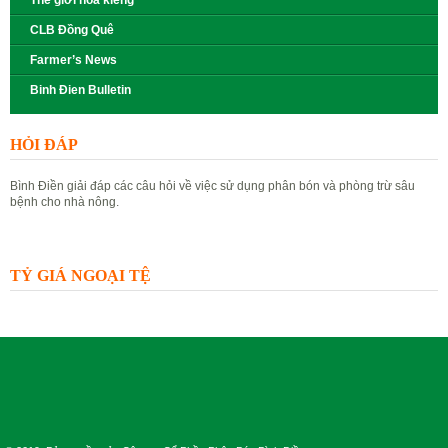
Thế giới hoa kiểng
CLB Đồng Quê
Farmer’s News
Binh Đien Bulletin
HỎI ĐÁP
Bình Điền giải đáp các câu hỏi về việc sử dụng phân bón và phòng trừ sâu
bệnh cho nhà nông.
Đặt câu hỏi
Xem câu hỏi
TỶ GIÁ NGOẠI TỆ