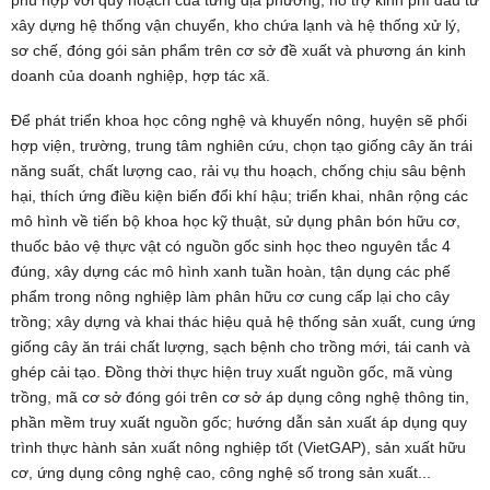
phù hợp với quy hoạch của từng địa phương; hỗ trợ kinh phí đầu tư
xây dựng hệ thống vận chuyển, kho chứa lạnh và hệ thống xử lý,
sơ chế, đóng gói sản phẩm trên cơ sở đề xuất và phương án kinh
doanh của doanh nghiệp, hợp tác xã.
Để phát triển khoa học công nghệ và khuyến nông, huyện sẽ phối
hợp viện, trường, trung tâm nghiên cứu, chọn tạo giống cây ăn trái
năng suất, chất lượng cao, rải vụ thu hoạch, chống chịu sâu bệnh
hại, thích ứng điều kiện biến đổi khí hậu; triển khai, nhân rộng các
mô hình về tiến bộ khoa học kỹ thuật, sử dụng phân bón hữu cơ,
thuốc bảo vệ thực vật có nguồn gốc sinh học theo nguyên tắc 4
đúng, xây dựng các mô hình xanh tuần hoàn, tận dụng các phế
phẩm trong nông nghiệp làm phân hữu cơ cung cấp lại cho cây
trồng; xây dựng và khai thác hiệu quả hệ thống sản xuất, cung ứng
giống cây ăn trái chất lượng, sạch bệnh cho trồng mới, tái canh và
ghép cải tạo. Đồng thời thực hiện truy xuất nguồn gốc, mã vùng
trồng, mã cơ sở đóng gói trên cơ sở áp dụng công nghệ thông tin,
phần mềm truy xuất nguồn gốc; hướng dẫn sản xuất áp dụng quy
trình thực hành sản xuất nông nghiệp tốt (VietGAP), sản xuất hữu
cơ, ứng dụng công nghệ cao, công nghệ số trong sản xuất...