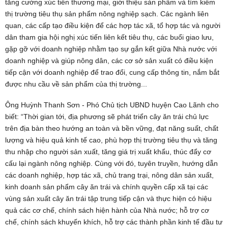
tăng cường xúc tiến thương mại, giới thiệu sản phẩm và tìm kiếm
thị trường tiêu thụ sản phẩm nông nghiệp sạch. Các ngành liên
quan, các cấp tạo điều kiện để các hợp tác xã, tổ hợp tác và người
dân tham gia hội nghị xúc tiến liên kết tiêu thụ, các buổi giao lưu,
gặp gỡ với doanh nghiệp nhằm tạo sự gắn kết giữa Nhà nước với
doanh nghiệp và giúp nông dân, các cơ sở sản xuất có điều kiện
tiếp cận với doanh nghiệp để trao đổi, cung cấp thông tin, nắm bắt
được nhu cầu về sản phẩm của thị trường...
Ông Huỳnh Thanh Sơn - Phó Chủ tịch UBND huyện Cao Lãnh cho
biết: “Thời gian tới, địa phương sẽ phát triển cây ăn trái chủ lực
trên địa bàn theo hướng an toàn và bền vững, đạt năng suất, chất
lượng và hiệu quả kinh tế cao, phù hợp thị trường tiêu thụ và tăng
thu nhập cho người sản xuất, tăng giá trị xuất khẩu, thúc đẩy cơ
cấu lại ngành nông nghiệp. Cùng với đó, tuyên truyền, hướng dẫn
các doanh nghiệp, hợp tác xã, chủ trang trại, nông dân sản xuất,
kinh doanh sản phẩm cây ăn trái và chính quyền cấp xã tại các
vùng sản xuất cây ăn trái tập trung tiếp cận và thực hiện có hiệu
quả các cơ chế, chính sách hiện hành của Nhà nước; hỗ trợ cơ
chế, chính sách khuyến khích, hỗ trợ các thành phần kinh tế đầu tư