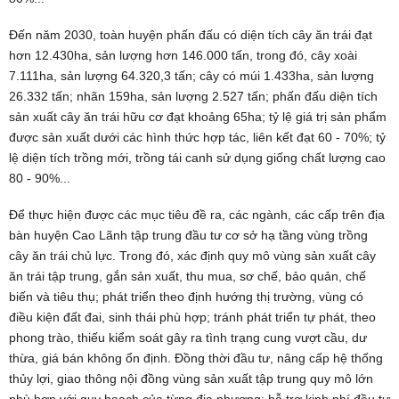
Đến năm 2030, toàn huyện phấn đấu có diện tích cây ăn trái đạt
hơn 12.430ha, sản lượng hơn 146.000 tấn, trong đó, cây xoài
7.111ha, sản lượng 64.320,3 tấn; cây có múi 1.433ha, sản lượng
26.332 tấn; nhãn 159ha, sản lượng 2.527 tấn; phấn đấu diện tích
sản xuất cây ăn trái hữu cơ đạt khoảng 65ha; tỷ lệ giá trị sản phẩm
được sản xuất dưới các hình thức hợp tác, liên kết đạt 60 - 70%; tỷ
lệ diện tích trồng mới, trồng tái canh sử dụng giống chất lượng cao
80 - 90%...
Để thực hiện được các mục tiêu đề ra, các ngành, các cấp trên địa
bàn huyện Cao Lãnh tập trung đầu tư cơ sở hạ tầng vùng trồng
cây ăn trái chủ lực. Trong đó, xác định quy mô vùng sản xuất cây
ăn trái tập trung, gắn sản xuất, thu mua, sơ chế, bảo quản, chế
biến và tiêu thụ; phát triển theo định hướng thị trường, vùng có
điều kiện đất đai, sinh thái phù hợp; tránh phát triển tự phát, theo
phong trào, thiếu kiểm soát gây ra tình trạng cung vượt cầu, dư
thừa, giá bán không ổn định. Đồng thời đầu tư, nâng cấp hệ thống
thủy lợi, giao thông nội đồng vùng sản xuất tập trung quy mô lớn