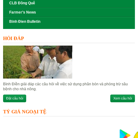
CLB Đồng Quê
Farmer’s News
Binh Đien Bulletin
HỎI ĐÁP
Bình Điền giải đáp các câu hỏi về việc sử dụng phân bón và phòng trừ sâu
bệnh cho nhà nông.
Đặt câu hỏi
Xem câu hỏi
TỶ GIÁ NGOẠI TỆ