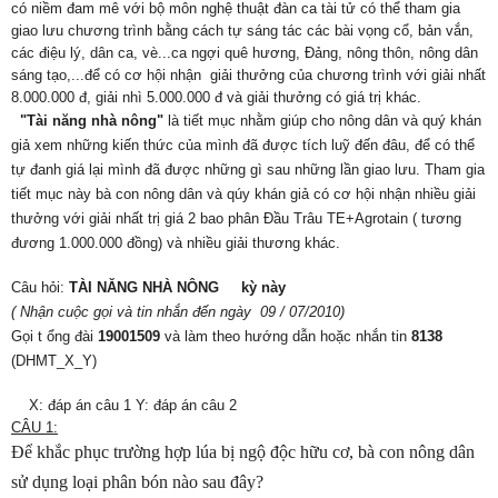
có niềm đam mê với bộ môn nghệ thuật đàn ca tài tử có thể tham gia
giao lưu chương trình bằng cách tự sáng tác các bài vọng cổ, bản vắn,
các điệu lý, dân ca, vè...ca ngợi quê hương, Đảng, nông thôn, nông dân
sáng tạo,...để có cơ hội nhận giải thưởng của chương trình với giải nhất
8.000.000 đ, giải nhì 5.000.000 đ và giải thưởng có giá trị khác.
"Tài năng nhà nông"
là tiết mục nhằm giúp cho nông dân và quý khán
giả xem những kiến thức của mình đã được tích luỹ đến đâu, để có thể
tự đanh giá lại mình đã được những gì sau những lần giao lưu. Tham gia
tiết mục này bà con nông dân và qúy khán giả có cơ hội nhận nhiều giải
thưởng với giải nhất trị giá 2 bao phân Đầu Trâu TE+Agrotain ( tương
đương 1.000.000 đồng) và nhiều giải thương khác.
Câu hỏi:
TÀI NĂNG NHÀ NÔNG
kỳ này
(
Nhận cuộc gọi và tin nhắn
đến ngày
09
/
07/2010)
Gọi t
ổng đài
19001509
và làm theo hướng dẫn
hoặc nhắn tin
8138
(DHMT_X_Y)
X: đáp án câu 1 Y: đáp án câu 2
CÂU 1:
Để khắc phục trường hợp lúa bị ngộ độc hữu cơ, bà con nông dân
sử dụng loại phân bón nào sau đây?