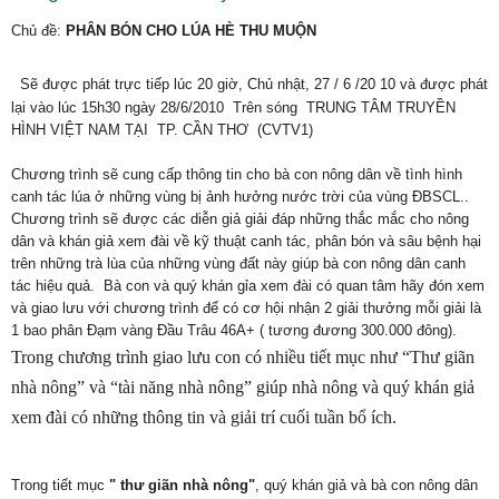
Chủ đề:
PHÂN BÓN CHO LÚA HÈ THU MUỘN
Sẽ được phát trực tiếp lúc 20 giờ, Chủ nhật, 27
/
6
/20
10 và được phát
lại vào lúc 15h30 ngày 28/6/2010
Trên sóng TRUNG TÂM TRUYỀN
HÌNH VIỆT NAM TẠI TP. CẦN THƠ (CVTV1)
Chương trình sẽ cung cấp thông tin cho bà con nông dân về tình hình
canh tác lúa ở những vùng bị ảnh hưởng nước trời của vùng ĐBSCL..
Chương trình sẽ được các diễn giả giải đáp những thắc mắc cho nông
dân và khán giả xem đài về kỹ thuật canh tác, phân bón và sâu bệnh hại
trên những trà lùa của những vùng đất này giúp bà con nông dân canh
tác hiệu quả. Bà con và quý khán gỉa xem đài có quan tâm hãy đón xem
và giao lưu với chương trình để có cơ hội nhận 2 giải thưởng mỗi giải là
1 bao phân Đạm vàng Đầu Trâu 46A+ ( tương đương 300.000 đông).
Trong chương trình giao lưu con có nhiều tiết mục như “Thư giãn
nhà nông” và “tài năng nhà nông” giúp nhà nông và quý khán giả
xem đài có những thông tin và giải trí cuối tuần bổ ích.
Trong tiết mục
" thư giãn nhà nông"
, quý khán giả và bà con nông dân