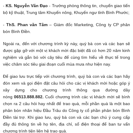
-
KS. Nguyễn Văn Đạo
- Trưởng phòng thông tin, chuyển giao tiến
bộ kỹ thuật, Trung tâm Khuyến nông, Khuyến ngư tỉnh Bình Phước;
-
ThS. Phan văn Tâm
– Giám đốc Marketing, Công ty CP phân
bón Bình Điền.
Ngoài ra, đến với chương trình kỳ này, quý bà con và các bạn sẽ
được gặp gỡ với một vị khách mời đặc biệt đã có hơn 20 năm kinh
nghiệm và gắn bó với cây tiêu để cùng tìm hiểu về thực tế trong
việc chăm sóc tiêu giai đoạn cuối mùa mưa như hiện nay.
Để giao lưu trực tiếp với chương trình, quý bà con và các bạn hãy
đón xem và gọi điện đặt câu hỏi cho các vị khách mời hoặc góp ý
xây dựng cho chương trình thông qua đường dây
nóng
06513.888.882
.
Cuối chương trình các vị khách mời sẽ bình
chọn ra 2 câu hỏi hay nhất để trao quà, mỗi phần quà là một bao
phân bón nhãn hiệu Đầu Trâu do Công ty cổ phần phân bón Bình
Điền tài trợ. Khi giao lưu, quý bà con và các bạn chú ý cung cấp
đầy đủ thông tin về họ tên, địa chỉ, số điện thoại để ban tư vấn
chương trình tiện liên hệ trao quà.