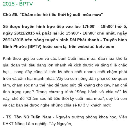
2015 - BPTV
Chủ đề: "
Chăm sóc hồ tiêu thời kỳ cuối mùa mưa
"
Sẽ được truyền hình trực tiếp vào lúc 17h00' – 18h00' thứ 5,
ngày 26/11/2015 và phát lại lúc 15h00' - 16h00' chủ nhật, ngày
29/11/2015 trên sóng truyền hình Đài Phát thanh - Truyền hình
Bình Phước (BPTV) hoặc xem lại trên website: bptv.com
Kính thưa quý bà con và các bạn! Cuối mùa mưa, đầu mùa khô là
giai đoạn trái tiêu đang lớn nhanh về kích thước và tăng tỉ lệ chắc
hạt… song đây cũng là thời kỳ bệnh chết nhanh chết chậm phát
triển và xâm hại mạnh nhất. Vậy bà con nông dân phải có sự quan
tâm, chăm sóc như thế nào để tăng sức đề kháng cho cây, hạn chế
tình trạng rụng? Trong chương trình “Đồng hành và chia sẻ” kỳ
này, chủ đề “Chăm sóc hồ tiêu thời kỳ cuối mùa mưa”, quý bà con
và các bạn sẽ được nghe những chia sẻ từ 3 vị khách mời:
-
TS. Tôn Nữ Tuấn Nam
- Nguyên trưởng phòng khoa học, Viện
KHKT Nông Lâm nghiệp Tây Nguyên;