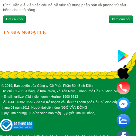
Bình Điền giải đáp các câu hỏi về việc sử dụng phân bón và phòng trừ sâu
bệnh cho nhà nông.
Đặt câu hỏi
Xem câu hỏi
TỶ GIÁ NGOẠI TỆ
© 2019, Bản quyền của Công ty Cổ Phần Phân Bón Bình Điền.
Địa chỉ: C12/21 đường Lê Khả Phiêu, xã Tân Nhựt, Thành Phố Hồ Chí Minh, Việt Nam.
- Email: fertilizer@binhdien.com - Hotline: 1900 6613
Số ĐKKD: 0302975517 do Sở Kế hoạch và Đầu tư Thành phố Hồ Chí Minh cấp ngày 25
tháng 01 năm 2011. Người đại diện: ông NGÔ VĂN ĐÔNG.
[
Quy định chung
] [
Chính sách bảo mật
] [
Quyết định lưu hành
]