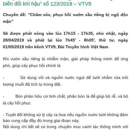
biến đổi khí hậu” số 123/2019 – VTV9
Chuyên đề: “Chăm sóc, phục hồi vườn sầu riêng bị ngộ độc
mặn”
Sẽ được phát sóng vào lúc 17h15 - 17h35, chủ nhật, ngày
28/04/2019 và phát lại lúc 7h45' - 8h05', thứ tư, ngày
01/05/2019 trên kênh VTV9, Đài Truyền hình Việt Nam
Khi vườn sầu riêng bị nhiễm mặn, giải pháp thông minh để ứng
phó, giúp cây phục hồi chính là
- Sử dụng vôi và nguồn nước ngọt để tưới nhằm rửa trôi
lượng muối đã tích tụ trong đất,
- Bón phân hữu cơ tinh chất, phân bón lá để giúp bộ rễ, và bộ
lá cây hồi phục
- Tuyệt đối không xử lý cây ra hoa nếu nguồn nước tưới không đảm
bảo cung cấp đầy đủ trong giai đoạn này.
Nội dung chi tiết sẽ có trong chuyên mục canh tác thông minh với